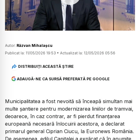
Watch
Autor:
Răzvan Mihalașcu
Publicat la:
11/05/2026 19:53
•
Actualizat la:
12/05/2026 05:56
DISTRIBUIȚI ACEASTĂ ȘTIRE
ADAUGĂ-NE CA SURSĂ PREFERATĂ PE GOOGLE
Municipalitatea a fost nevoită să înceapă simultan mai
multe șantiere pentru modernizarea liniilor de tramvai,
deoarece, în caz contrar, ar fi pierdut finanțarea
europeană necesară înlocuirii acestora, a declarat
primarul general Ciprian Ciucu, la Euronews România.
De asemenea, edilul Capitalei a explicat că în anumite