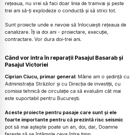
rețeaua, nu vrei să faci doar linia de tramvai și peste
trei ani să-ți explodeze o conductă și să strici tot.
Sunt proiecte unde e nevoie să înlocuiești rețeaua de
canalizare. Îți ia doi ani - proiectare, execuție,
contractare. Vor dura doi-trei ani.
Când vor intra în reparații Pasajul Basarab și
Pasajul Victoriei
Ciprian Ciucu, primar general:
Mâine am o ședință cu
Administrația Străzilor și cu Direcția de investiții, cu
comisia tehnică de circulație ca să evaluăm cât mai
este suportabil pentru București.
Aceste proiecte pentru pasaje care sunt și ele
foarte importante pentru că prezintă risc seismic
pot să mai aștepte poate un an, doi, dar, Doamne
ferește să se întâmple ceva între timp.