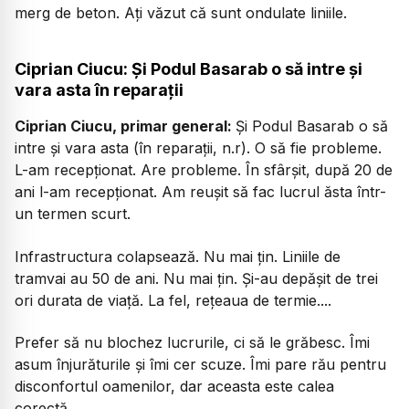
merg de beton. Ați văzut că sunt ondulate liniile.
Ciprian Ciucu: Și Podul Basarab o să intre și
vara asta în reparații
Ciprian Ciucu, primar general:
Și Podul Basarab o să
intre și vara asta (în reparații, n.r). O să fie probleme.
L-am recepționat. Are probleme. În sfârșit, după 20 de
ani l-am recepționat. Am reușit să fac lucrul ăsta într-
un termen scurt.
Infrastructura colapsează. Nu mai țin. Liniile de
tramvai au 50 de ani. Nu mai țin. Și-au depășit de trei
ori durata de viață. La fel, rețeaua de termie...
.
Prefer să nu blochez lucrurile, ci să le grăbesc. Îmi
asum înjurăturile și îmi cer scuze. Îmi pare rău pentru
disconfortul oamenilor, dar aceasta este calea
corectă.