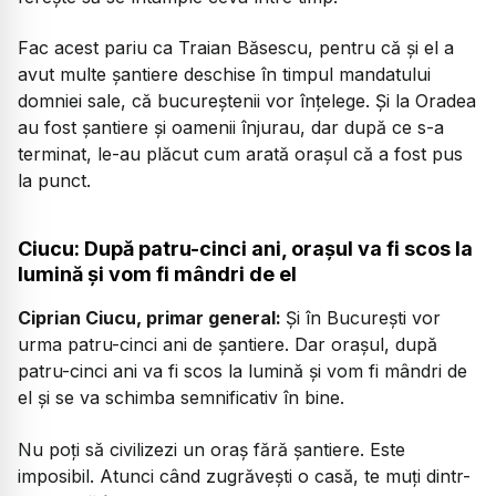
Fac acest pariu ca Traian Băsescu, pentru că și el a
avut multe șantiere deschise în timpul mandatului
domniei sale, că bucureștenii vor înțelege. Și la Oradea
au fost șantiere și oamenii înjurau, dar după ce s-a
terminat, le-au plăcut cum arată orașul că a fost pus
la punct.
Ciucu: După patru-cinci ani, orașul va fi scos la
lumină și vom fi mândri de el
Ciprian Ciucu, primar general:
Și în București vor
urma patru-cinci ani de șantiere. Dar orașul, după
patru-cinci ani va fi scos la lumină și vom fi mândri de
el și se va schimba semnificativ în bine.
Nu poți să civilizezi un oraș fără șantiere. Este
imposibil. Atunci când zugrăvești o casă, te muți dintr-