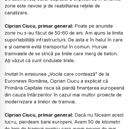
zone este nevoie și de reabilitarea rețelei de
canalizare.
Ciprian Ciucu, primar general:
Poate pe anumite
zone nu s-au făcut de 50-60 de ani. Am ajuns la limita
suportabilității infrastructurii. De asta e în halul în care
e și oamenii evită transportul în comun. Huruie
tramvaiele de se strică pe liniile care merg de beton.
Ați văzut că sunt ondulate liniile.
Invitat în emisiunea „Vocile care contează” de la
Euronews România, Ciprian Ciucu a explicat că
Primăria Capitalei risca să piardă finanțarea europeană
din cauza întârzierilor în cazul mai multor proiecte de
modernizare a liniilor de tramvai.
Ciprian Ciucu, primar general:
Dacă nu făceam acest
lucru, pierdeam banii europeni. Avem 50 de kilometri
de linie de tramvai pentru care avem nevoie de mai