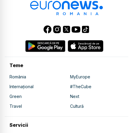
Teme
România
MyEurope
Internațional
#TheCube
Green
Next
Travel
Cultură
Servicii