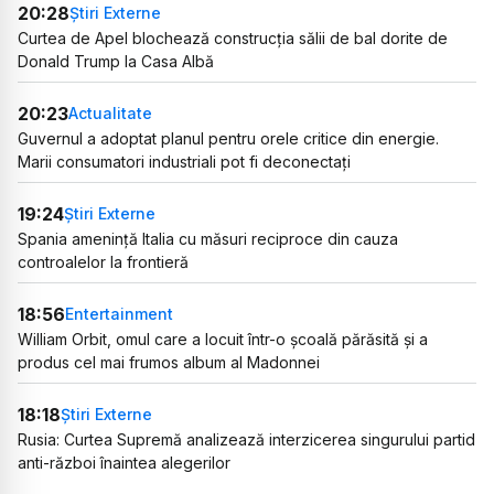
20:28
Știri Externe
Curtea de Apel blochează construcția sălii de bal dorite de
Donald Trump la Casa Albă
20:23
Actualitate
Guvernul a adoptat planul pentru orele critice din energie.
Marii consumatori industriali pot fi deconectați
19:24
Știri Externe
Spania amenință Italia cu măsuri reciproce din cauza
controalelor la frontieră
18:56
Entertainment
William Orbit, omul care a locuit într-o școală părăsită și a
produs cel mai frumos album al Madonnei
18:18
Știri Externe
Rusia: Curtea Supremă analizează interzicerea singurului partid
anti-război înaintea alegerilor