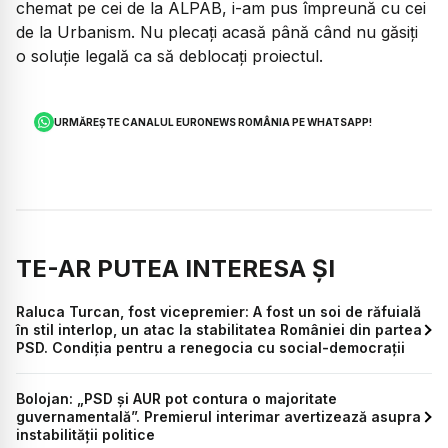
chemat pe cei de la ALPAB, i-am pus împreună cu cei
de la Urbanism. Nu plecați acasă până când nu găsiți
o soluție legală ca să deblocați proiectul.
URMĂREȘTE CANALUL EURONEWS ROMÂNIA PE WHATSAPP!
TE-AR PUTEA INTERESA ȘI
Raluca Turcan, fost vicepremier: A fost un soi de răfuială
în stil interlop, un atac la stabilitatea României din partea
PSD. Condiția pentru a renegocia cu social-democrații
Bolojan: „PSD și AUR pot contura o majoritate
guvernamentală”. Premierul interimar avertizează asupra
instabilității politice