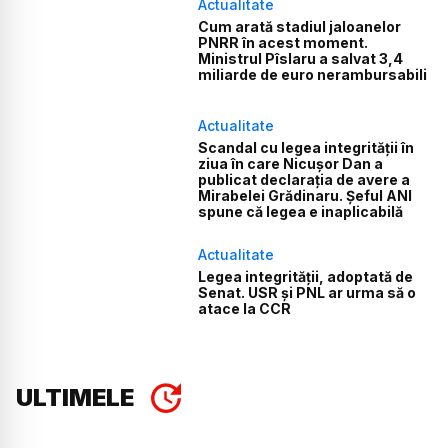
Actualitate
Cum arată stadiul jaloanelor
PNRR în acest moment.
Ministrul Pîslaru a salvat 3,4
miliarde de euro nerambursabili
Actualitate
Scandal cu legea integrității în
ziua în care Nicușor Dan a
publicat declarația de avere a
Mirabelei Grădinaru. Șeful ANI
spune că legea e inaplicabilă
Actualitate
Legea integrității, adoptată de
Senat. USR și PNL ar urma să o
atace la CCR
ULTIMELE