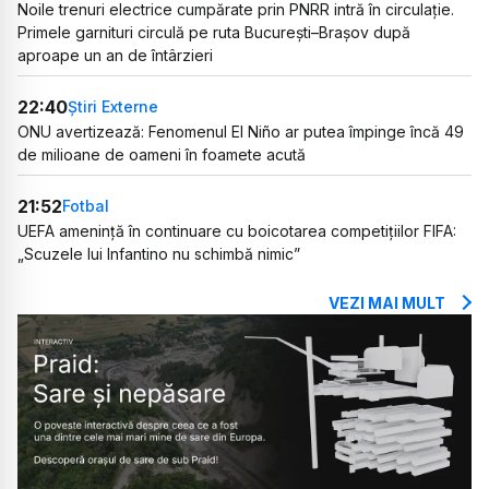
Noile trenuri electrice cumpărate prin PNRR intră în circulație.
Primele garnituri circulă pe ruta București–Brașov după
aproape un an de întârzieri
22:40
Știri Externe
ONU avertizează: Fenomenul El Niño ar putea împinge încă 49
de milioane de oameni în foamete acută
21:52
Fotbal
UEFA amenință în continuare cu boicotarea competițiilor FIFA:
„Scuzele lui Infantino nu schimbă nimic”
VEZI MAI MULT