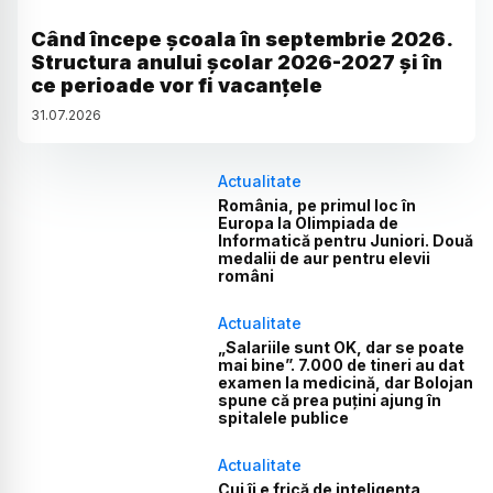
Când începe școala în septembrie 2026.
Structura anului școlar 2026-2027 și în
ce perioade vor fi vacanțele
31
.
07
.
2026
Actualitate
România, pe primul loc în
Europa la Olimpiada de
Informatică pentru Juniori. Două
medalii de aur pentru elevii
români
Actualitate
„Salariile sunt OK, dar se poate
mai bine”. 7.000 de tineri au dat
examen la medicină, dar Bolojan
spune că prea puțini ajung în
spitalele publice
Actualitate
Cui îi e frică de inteligența