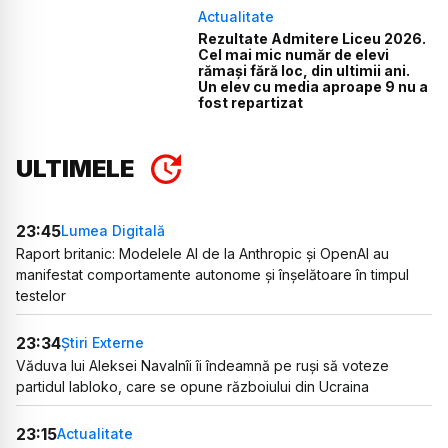
Actualitate
Rezultate Admitere Liceu 2026.
Cel mai mic număr de elevi
rămași fără loc, din ultimii ani.
Un elev cu media aproape 9 nu a
fost repartizat
ULTIMELE
23:45
Lumea Digitală
Raport britanic: Modelele AI de la Anthropic și OpenAI au
manifestat comportamente autonome și înșelătoare în timpul
testelor
23:34
Știri Externe
Văduva lui Aleksei Navalnîi îi îndeamnă pe ruși să voteze
partidul Iabloko, care se opune războiului din Ucraina
23:15
Actualitate