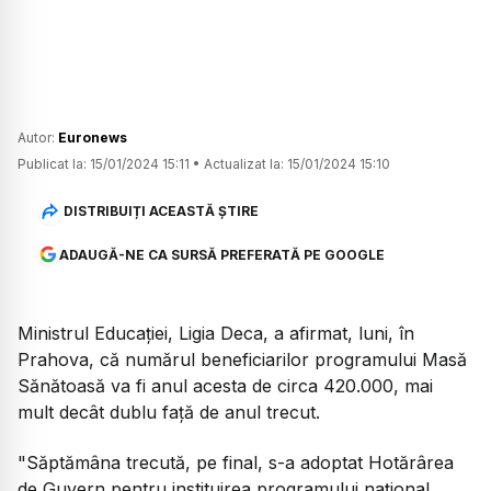
Autor:
Euronews
Publicat la:
15/01/2024 15:11
•
Actualizat la:
15/01/2024 15:10
DISTRIBUIȚI ACEASTĂ ȘTIRE
ADAUGĂ-NE CA SURSĂ PREFERATĂ PE GOOGLE
Ministrul Educaţiei, Ligia Deca, a afirmat, luni, în
Prahova, că numărul beneficiarilor programului Masă
Sănătoasă va fi anul acesta de circa 420.000, mai
mult decât dublu faţă de anul trecut.
"Săptămâna trecută, pe final, s-a adoptat Hotărârea
de Guvern pentru instituirea programului naţional