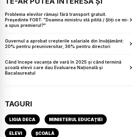
TE-AR PUTEA INTERESA ȘI
Problema elevilor rămași fără transport gratuit.
Președinte FORT: "Doamna ministru stă pitită / Știți ce mi-
a spus premierul?"
Guvernul a aprobat creşterile salariale din învăţământ:
20% pentru preuniversitar, 36% pentru directori
Când începe vacanța de vară în 2025 și când termină
școală elevii care dau Evaluarea Națională și
Bacalaureatul
TAGURI
LIGIA DECA
MINISTERUL EDUCAȚIEI
ELEVI
ȘCOALĂ