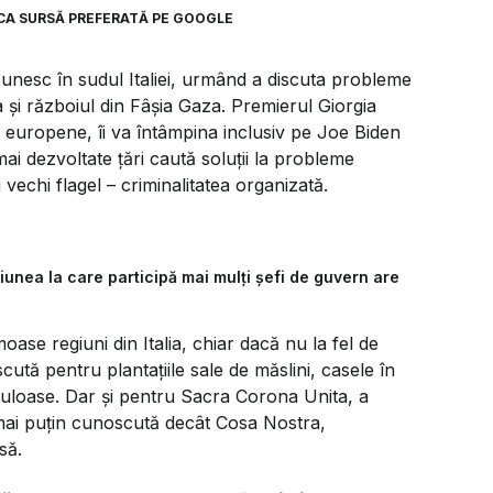
CA SURSĂ PREFERATĂ PE GOOGLE
 reunesc în sudul Italiei, urmând a discuta probleme
a și războiul din Fâșia Gaza. Premierul Giorgia
e europene, îi va întâmpina inclusiv pe Joe Biden
i dezvoltate țări caută soluții la probleme
vechi flagel – criminalitatea organizată.
unea la care participă mai mulți șefi de guvern are
oase regiuni din Italia, chiar dacă nu la fel de
tă pentru plantațiile sale de măslini, casele în
culoase. Dar și pentru Sacra Corona Unita, a
e mai puțin cunoscută decât Cosa Nostra,
să.