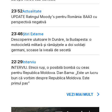
23:52
Actualitate
UPDATE Ratingul Moody's pentru România: BAA3 cu
perspectivă negativă
23:46
Știri Externe
Descoperire uluitoare în Dunăre, la Budapesta: o
motocicletă militară și rămășițele a doi soldați
germani, scoase la iveală de secetă
22:29
Interviu
INTERVIU. Etnicii ruși, o posibilă bombă cu ceas
pentru Republica Moldova. Dan Barna: „Este un lucru
bun că vorbim despre Republica Moldova. Este
primul pas”
VEZI MAI MULT