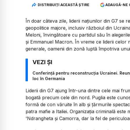
DISTRIBUIȚI ACEASTĂ ȘTIRE
ADAUGĂ-NE 
În doar câteva zile, liderii națiunilor din G7 se
geopolitice majore, inclusiv războiul din Ucrain
Meloni, învingătoare cu partidul său în alegeril
și Emmanuel Macron. În vreme ce liderii celor ma
generale, oamenii din zonă luptă împotriva unui 
Conferință pentru reconstrucția Ucrainei. Reuni
loc în Germania
Liderii din G7 ajung într-una dintre cele mai frum
bogată precum cele din nord. Puglia este cunoscu
formă de con văruite în alb și țărmurile specta
patra mafie a Italiei. Organizația criminală est
'Ndrangheta și Camorra, dar la fel de periculoa