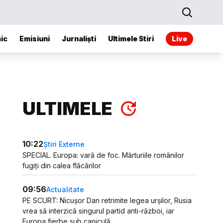
ic
Emisiuni
Jurnaliști
Ultimele Stiri
Live
ULTIMELE
10:22
Știri Externe
SPECIAL. Europa: vară de foc. Mărturiile românilor
fugiți din calea flăcărilor
09:56
Actualitate
PE SCURT: Nicușor Dan retrimite legea urșilor, Rusia
vrea să interzică singurul partid anti-război, iar
Europa fierbe sub caniculă