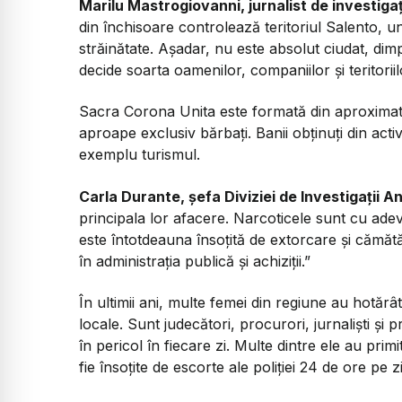
Marilu Mastrogiovanni, jurnalist de investigați
din închisoare controlează teritoriul Salento, und
străinătate. Așadar, nu este absolut ciudat, dimp
decide soarta oamenilor, companiilor și teritoriilo
Sacra Corona Unita este formată din aproximat
aproape exclusiv bărbați. Banii obținuți din activit
exemplu turismul.
Carla Durante, șefa Diviziei de Investigații A
principala lor afacere. Narcoticele sunt cu adevă
este întotdeauna însoțită de extorcare și cămătări
în administrația publică și achiziții.”
În ultimii ani, multe femei din regiune au hotărâ
locale. Sunt judecători, procurori, jurnaliști și 
în pericol în fiecare zi. Multe dintre ele au pri
fie însoțite de escorte ale poliției 24 de ore pe zi