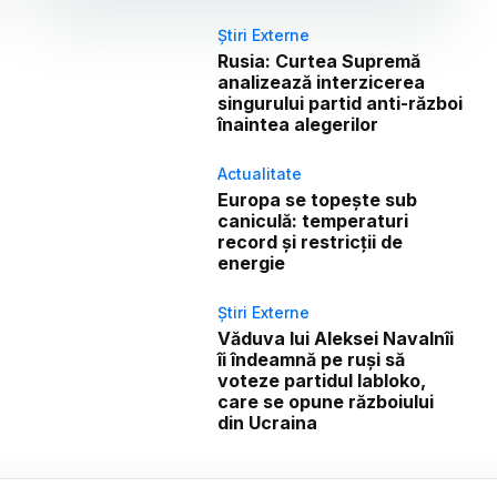
Știri Externe
Rusia: Curtea Supremă
analizează interzicerea
singurului partid anti-război
înaintea alegerilor
Actualitate
Europa se topește sub
caniculă: temperaturi
record și restricții de
energie
Știri Externe
Văduva lui Aleksei Navalnîi
îi îndeamnă pe ruși să
voteze partidul Iabloko,
care se opune războiului
din Ucraina