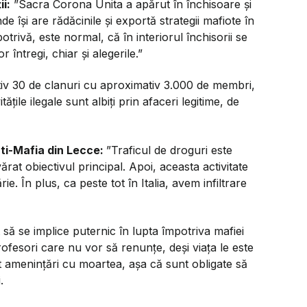
i:
”Sacra Corona Unita a apărut în închisoare și
e își are rădăcinile și exportă strategii mafiote în
otrivă, este normal, că în interiorul închisorii se
r întregi, chiar și alegerile.”
iv 30 de clanuri cu aproximativ 3.000 de membri,
ățile ilegale sunt albiți prin afaceri legitime, de
nti-Mafia din Lecce:
”Traficul de droguri este
rat obiectivul principal. Apoi, aceasta activitate
e. În plus, ca peste tot în Italia, avem infiltrare
t să se implice puternic în lupta împotriva mafiei
profesori care nu vor să renunțe, deși viața le este
mit amenințări cu moartea, așa că sunt obligate să
.