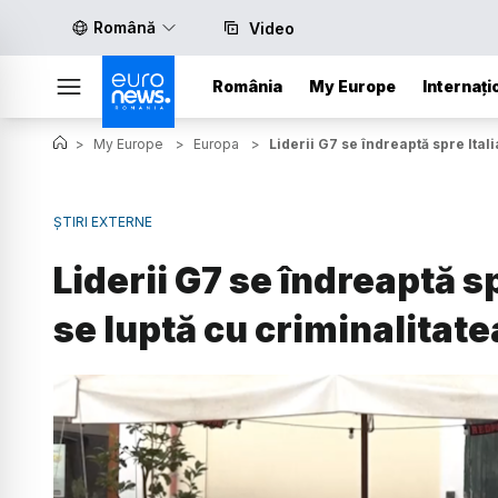
Română
Video
România
My Europe
Internați
>
My Europe
>
Europa
>
Liderii G7 se îndreaptă spre Itali
ȘTIRI EXTERNE
Liderii G7 se îndreaptă sp
se luptă cu criminalitat