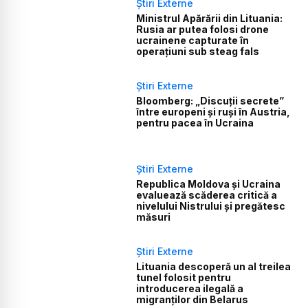
Știri Externe
Ministrul Apărării din Lituania:
Rusia ar putea folosi drone
ucrainene capturate în
operațiuni sub steag fals
Știri Externe
Bloomberg: „Discuții secrete”
între europeni și ruși în Austria,
pentru pacea în Ucraina
Știri Externe
Republica Moldova și Ucraina
evaluează scăderea critică a
nivelului Nistrului și pregătesc
măsuri
Știri Externe
Lituania descoperă un al treilea
tunel folosit pentru
introducerea ilegală a
migranților din Belarus