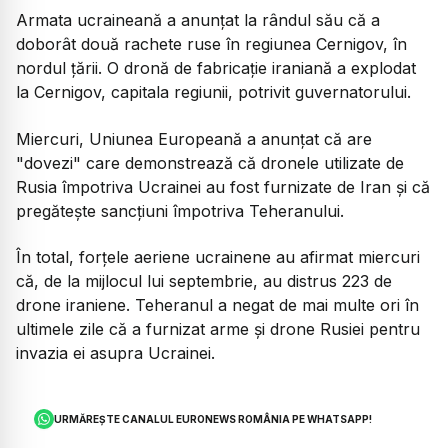
Armata ucraineană a anunţat la rândul său că a
doborât două rachete ruse în regiunea Cernigov, în
nordul ţării. O dronă de fabricaţie iraniană a explodat
la Cernigov, capitala regiunii, potrivit guvernatorului.
Miercuri, Uniunea Europeană a anunţat că are
"dovezi" care demonstrează că dronele utilizate de
Rusia împotriva Ucrainei au fost furnizate de Iran şi că
pregăteşte sancţiuni împotriva Teheranului.
În total, forţele aeriene ucrainene au afirmat miercuri
că, de la mijlocul lui septembrie, au distrus 223 de
drone iraniene. Teheranul a negat de mai multe ori în
ultimele zile că a furnizat arme şi drone Rusiei pentru
invazia ei asupra Ucrainei.
URMĂREȘTE CANALUL EURONEWS ROMÂNIA PE WHATSAPP!