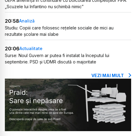
UEFA amenință în continuare cu boicotarea competițiilor FIFA:
„Scuzele lui Infantino nu schimbă nimic”
20:58
Analiză
Studiu: Copiii care folosesc rețelele sociale de mici au
rezultate școlare mai slabe
20:06
Actualitate
Surse: Noul Guvern ar putea fi instalat la începutul lui
septembrie. PSD și UDMR discută o majoritate
VEZI MAI MULT