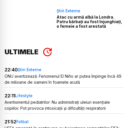
Știri Externe
Atac cu armă albă la Londra.
Patru bărbați au fost înjunghiați,
o femeie a fost arestată
ULTIMELE
22:40
Știri Externe
ONU avertizează: Fenomenul El Niño ar putea împinge încă 49
de milioane de oameni în foamete acută
22:11
Lifestyle
Avertismentul pediatrilor: Nu administrați uleiuri esențiale
copiilor. Pot provoca intoxicații și dificultăți respiratorii
21:52
Fotbal