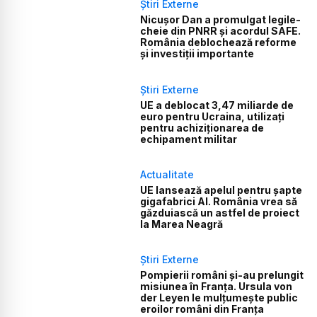
Știri Externe
Nicușor Dan a promulgat legile-
cheie din PNRR și acordul SAFE.
România deblochează reforme
și investiții importante
Știri Externe
UE a deblocat 3,47 miliarde de
euro pentru Ucraina, utilizați
pentru achiziționarea de
echipament militar
Actualitate
UE lansează apelul pentru șapte
gigafabrici AI. România vrea să
găzduiască un astfel de proiect
la Marea Neagră
Știri Externe
Pompierii români și-au prelungit
misiunea în Franța. Ursula von
der Leyen le mulțumește public
eroilor români din Franța