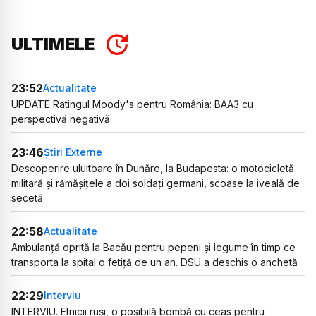
ULTIMELE
23:52
Actualitate
UPDATE Ratingul Moody's pentru România: BAA3 cu
perspectivă negativă
23:46
Știri Externe
Descoperire uluitoare în Dunăre, la Budapesta: o motocicletă
militară și rămășițele a doi soldați germani, scoase la iveală de
secetă
22:58
Actualitate
Ambulanță oprită la Bacău pentru pepeni și legume în timp ce
transporta la spital o fetiță de un an. DSU a deschis o anchetă
22:29
Interviu
INTERVIU. Etnicii ruși, o posibilă bombă cu ceas pentru