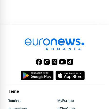
Teme
România
MyEurope
Internațional
#TheCube