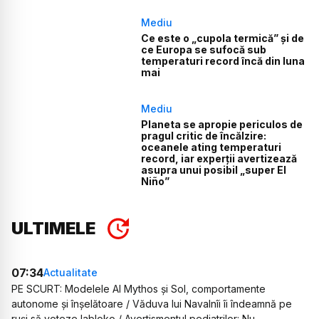
Mediu
Ce este o „cupola termică” și de
ce Europa se sufocă sub
temperaturi record încă din luna
mai
Mediu
Planeta se apropie periculos de
pragul critic de încălzire:
oceanele ating temperaturi
record, iar experții avertizează
asupra unui posibil „super El
Niño”
ULTIMELE
07:34
Actualitate
PE SCURT: Modelele AI Mythos și Sol, comportamente
autonome și înșelătoare / Văduva lui Navalnîi îi îndeamnă pe
ruși să voteze Iabloko / Avertismentul pediatrilor: Nu