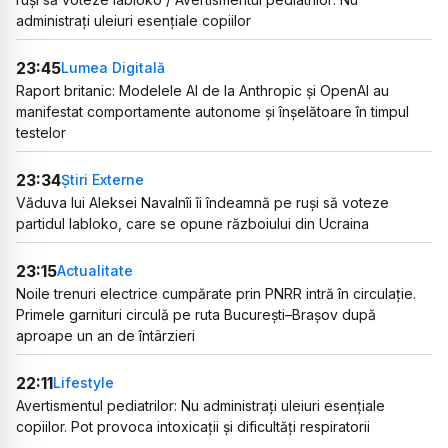
administrați uleiuri esențiale copiilor
23:45
Lumea Digitală
Raport britanic: Modelele AI de la Anthropic și OpenAI au
manifestat comportamente autonome și înșelătoare în timpul
testelor
23:34
Știri Externe
Văduva lui Aleksei Navalnîi îi îndeamnă pe ruși să voteze
partidul Iabloko, care se opune războiului din Ucraina
23:15
Actualitate
Noile trenuri electrice cumpărate prin PNRR intră în circulație.
Primele garnituri circulă pe ruta București–Brașov după
aproape un an de întârzieri
22:11
Lifestyle
Avertismentul pediatrilor: Nu administrați uleiuri esențiale
copiilor. Pot provoca intoxicații și dificultăți respiratorii