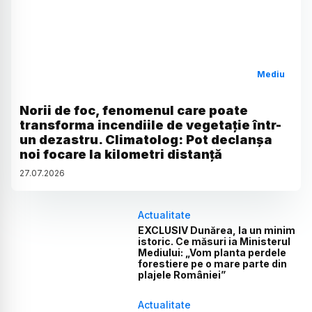
Mediu
Norii de foc, fenomenul care poate
transforma incendiile de vegetație într-
un dezastru. Climatolog: Pot declanșa
noi focare la kilometri distanță
27
.
07
.
2026
Actualitate
EXCLUSIV Dunărea, la un minim
istoric. Ce măsuri ia Ministerul
Mediului: „Vom planta perdele
forestiere pe o mare parte din
plajele României”
Actualitate