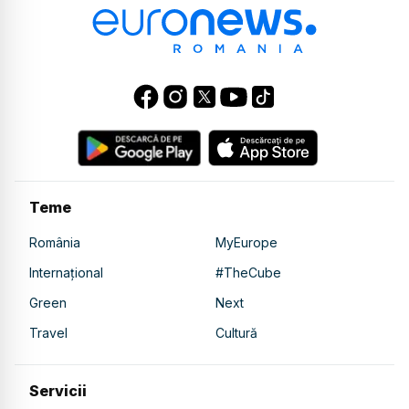
Teme
România
MyEurope
Internațional
#TheCube
Green
Next
Travel
Cultură
Servicii