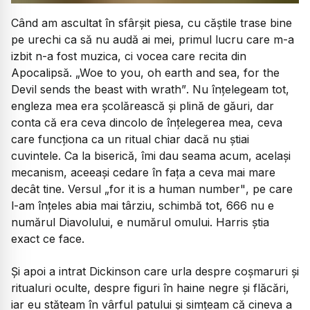
Când am ascultat în sfârșit piesa, cu căștile trase bine
pe urechi ca să nu audă ai mei, primul lucru care m-a
izbit n-a fost muzica, ci vocea care recita din
Apocalipsă.
„Woe to you, oh earth and sea, for the
Devil sends the beast with wrath”
. Nu înțelegeam tot,
engleza mea era școlărească și plină de găuri, dar
conta că era ceva dincolo de înțelegerea mea, ceva
care funcționa ca un ritual chiar dacă nu știai
cuvintele. Ca la biserică, îmi dau seama acum, același
mecanism, aceeași cedare în fața a ceva mai mare
decât tine. Versul
„for it is a human number"
, pe care
l-am înțeles abia mai târziu, schimbă tot, 666 nu e
numărul Diavolului, e numărul omului. Harris știa
exact ce face.
Și apoi a intrat Dickinson care urla despre coșmaruri și
ritualuri oculte, despre figuri în haine negre și flăcări,
iar eu stăteam în vârful patului și simțeam că cineva a