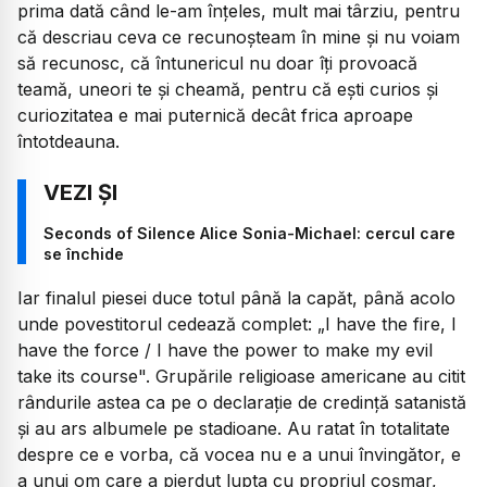
prima dată când le-am înțeles, mult mai târziu, pentru
că descriau ceva ce recunoșteam în mine și nu voiam
să recunosc, că întunericul nu doar îți provoacă
teamă, uneori te și cheamă, pentru că ești curios și
curiozitatea e mai puternică decât frica aproape
întotdeauna.
Seconds of Silence Alice Sonia-Michael: cercul care
se închide
Iar finalul piesei duce totul până la capăt, până acolo
unde povestitorul cedează complet:
„I have the fire, I
have the force / I have the power to make my evil
take its course".
Grupările religioase americane au citit
rândurile astea ca pe o declarație de credință satanistă
și au ars albumele pe stadioane. Au ratat în totalitate
despre ce e vorba, că vocea nu e a unui învingător, e
a unui om care a pierdut lupta cu propriul coșmar,