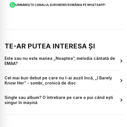
URMĂREȘTE CANALUL EURONEWS ROMÂNIA PE WHATSAPP!
TE-AR PUTEA INTERESA ȘI
Este sau nu este manea „Noaptea”, melodia cântată de
EMAA?
Cel mai bun debut pe care nu l-ai auzit încă, „I Barely
Know Her” - sombr, cronică de disc
Single sau album? O întrebare pe care o pui când ești
singur în mașină