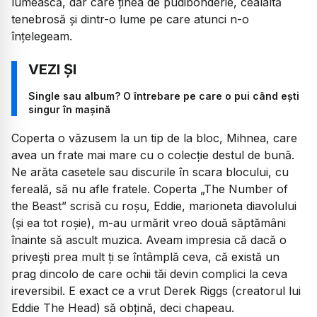
lumească, dar care ținea de pudibonderie, cealaltă
tenebrosă și dintr-o lume pe care atunci n-o
înțelegeam.
Single sau album? O întrebare pe care o pui când ești
singur în mașină
Coperta o văzusem la un tip de la bloc, Mihnea, care
avea un frate mai mare cu o colecție destul de bună.
Ne arăta casetele sau discurile în scara blocului, cu
fereală, să nu afle fratele. Coperta
„The Number of
the Beast”
scrisă cu roșu, Eddie, marioneta diavolului
(și ea tot roșie), m-au urmărit vreo două săptămâni
înainte să ascult muzica. Aveam impresia că dacă o
privești prea mult ți se întâmplă ceva, că există un
prag dincolo de care ochii tăi devin complici la ceva
ireversibil. E exact ce a vrut Derek Riggs (creatorul lui
Eddie The Head) să obțină, deci chapeau.