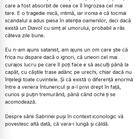
care a fost absorbit de ceea ce îl îngrozea cel mai
tare. E o tragedie mică, intimă, iar ironia e că tocmai
scandalul a adus piesa în atenția oamenilor, deci dacă
există un Diavol cu simț al umorului, probabil a râs
câteva zile bune.
Eu n-am ajuns satanist, am ajuns un om care știe că
frica nu dispare dacă o ignori, că uneori cel mai
curajos lucru pe care îl poți face e să asculți până la
capăt, cu căștile trase adânc pe urechi, chiar dacă nu
înțelegi toate cuvintele. Și că există o diferență enormă
între a venera întunericul și a-l privi drept în față,
curios și puțin tremurând, până când ochii ți se
acomodează.
Despre sânii Sabrinei puși în context iconologic vă
povestesc altă dată, că vara-i lungă și căldă.