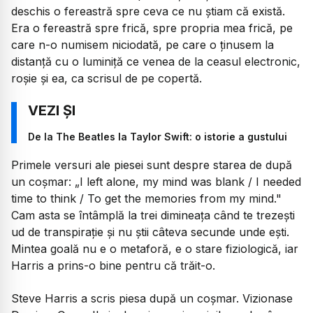
deschis o fereastră spre ceva ce nu știam că există.
Era o fereastră spre frică, spre propria mea frică, pe
care n-o numisem niciodată, pe care o ținusem la
distanță cu o luminiță ce venea de la ceasul electronic,
roșie și ea, ca scrisul de pe copertă.
De la The Beatles la Taylor Swift: o istorie a gustului
Primele versuri ale piesei sunt despre starea de după
un coșmar:
„I left alone, my mind was blank / I needed
time to think / To get the memories from my mind."
Cam asta se întâmplă la trei dimineața când te trezești
ud de transpirație și nu știi câteva secunde unde ești.
Mintea goală nu e o metaforă, e o stare fiziologică, iar
Harris a prins-o bine pentru că trăit-o.
Steve Harris a scris piesa după un coșmar. Vizionase