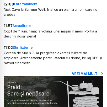
12:08
Entertainment
Nick Cave la Summer Well, final cu un pian și un om care nu
credea
11:57
Actualitate
Copil de 11 luni, filmat la volanul unei mașini în mers. Poliția a
deschis dosar penal
11:02
Știri Externe
Coreea de Sud și SUA pregătesc exerciții militare de
amploare. Antrenamente pentru atacuri cu drone, bruiaj GPS și
război cibernetic
VEZI MAI MULT