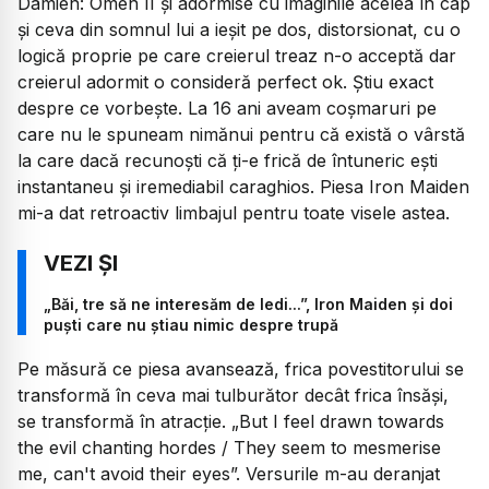
Damien: Omen II
și adormise cu imaginile acelea în cap
și ceva din somnul lui a ieșit pe dos, distorsionat, cu o
logică proprie pe care creierul treaz n-o acceptă dar
creierul adormit o consideră perfect ok. Știu exact
despre ce vorbește. La 16 ani aveam coșmaruri pe
care nu le spuneam nimănui pentru că există o vârstă
la care dacă recunoști că ți-e frică de întuneric ești
instantaneu și iremediabil caraghios. Piesa Iron Maiden
mi-a dat retroactiv limbajul pentru toate visele astea.
„Băi, tre să ne interesăm de Iedi...”, Iron Maiden și doi
puști care nu știau nimic despre trupă
Pe măsură ce piesa avansează, frica povestitorului se
transformă în ceva mai tulburător decât frica însăși,
se transformă în atracție.
„But I feel drawn towards
the evil chanting hordes / They seem to mesmerise
me, can't avoid their eyes”.
Versurile m-au deranjat