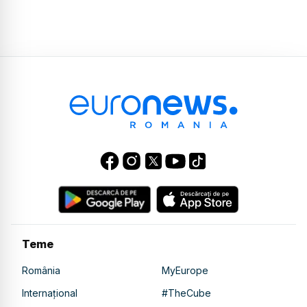
Teme
România
MyEurope
Internațional
#TheCube