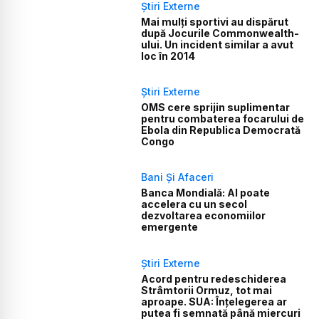
Știri Externe
Mai mulți sportivi au dispărut
după Jocurile Commonwealth-
ului. Un incident similar a avut
loc în 2014
Știri Externe
OMS cere sprijin suplimentar
pentru combaterea focarului de
Ebola din Republica Democrată
Congo
Bani Și Afaceri
Banca Mondială: AI poate
accelera cu un secol
dezvoltarea economiilor
emergente
Știri Externe
Acord pentru redeschiderea
Strâmtorii Ormuz, tot mai
aproape. SUA: Înțelegerea ar
putea fi semnată până miercuri