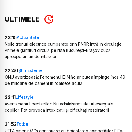
ULTIMELE
23:15
Actualitate
Noile trenuri electrice cumpărate prin PNRR intră în circulație.
Primele garnituri circulă pe ruta București–Brașov după
aproape un an de întârzieri
22:40
Știri Externe
ONU avertizează: Fenomenul El Niño ar putea împinge încă 49
de milioane de oameni în foamete acută
22:11
Lifestyle
Avertismentul pediatrilor: Nu administrați uleiuri esențiale
copiilor. Pot provoca intoxicații și dificultăți respiratorii
21:52
Fotbal
UEFA amenință în continuare cu boicotarea competițiilor FIFA: