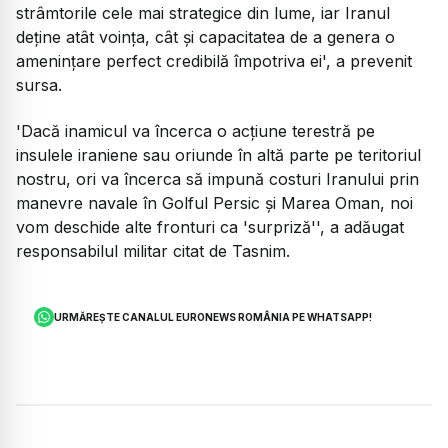
strâmtorile cele mai strategice din lume, iar Iranul
deține atât voința, cât și capacitatea de a genera o
amenințare perfect credibilă împotriva ei', a prevenit
sursa.
'Dacă inamicul va încerca o acțiune terestră pe
insulele iraniene sau oriunde în altă parte pe teritoriul
nostru, ori va încerca să impună costuri Iranului prin
manevre navale în Golful Persic și Marea Oman, noi
vom deschide alte fronturi ca 'surpriză'', a adăugat
responsabilul militar citat de Tasnim.
URMĂREȘTE CANALUL EURONEWS ROMÂNIA PE WHATSAPP!