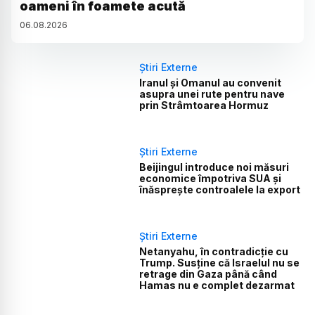
oameni în foamete acută
06
.
08
.
2026
Știri Externe
Iranul și Omanul au convenit
asupra unei rute pentru nave
prin Strâmtoarea Hormuz
Știri Externe
Beijingul introduce noi măsuri
economice împotriva SUA și
înăsprește controalele la export
Știri Externe
Netanyahu, în contradicție cu
Trump. Susține că Israelul nu se
retrage din Gaza până când
Hamas nu e complet dezarmat