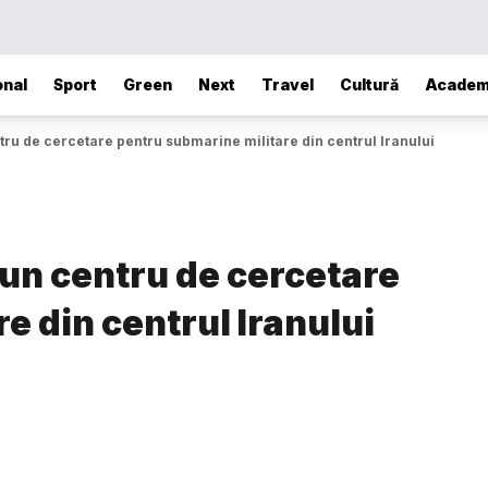
onal
Sport
Green
Next
Travel
Cultură
Academ
ntru de cercetare pentru submarine militare din centrul Iranului
t un centru de cercetare
e din centrul Iranului