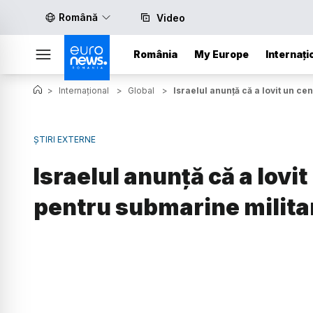
Română
Video
România
My Europe
Internați
>
Internațional
>
Global
>
Israelul anunță că a lovit un ce
ȘTIRI EXTERNE
Israelul anunță că a lovi
pentru submarine militar