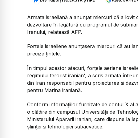
DISTRIBUIȚI ACEASTĂ ȘTIRE
ADAUGĂ-NE 
Armata israeliană a anunțat miercuri că a lovit 
dezvoltare în legătură cu programul de submarin
Iranului, relatează AFP.
Forțele israeliene anunțaseră miercuri că au lan
preciza țintele.
În timpul acestor atacuri, forțele aeriene israel
regimului terorist iranian', a scris armata într
din Iran responsabil pentru proiectarea și dezvo
pentru Marina iraniană.
Conform informațiilor furnizate de contul X al a
o clădire din campusul Universității de Tehnolo
Ministerului Apărării iranian, care dispune la I
științei și tehnologiei subacvatice.