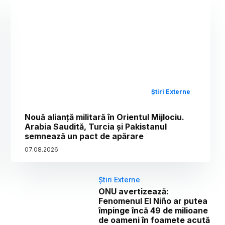
Știri Externe
Nouă alianță militară în Orientul Mijlociu.
Arabia Saudită, Turcia și Pakistanul
semnează un pact de apărare
07
.
08
.
2026
Știri Externe
ONU avertizează:
Fenomenul El Niño ar putea
împinge încă 49 de milioane
de oameni în foamete acută