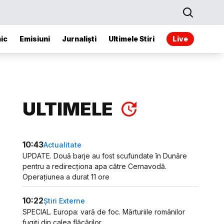
ic
Emisiuni
Jurnaliști
Ultimele Stiri
Live
ULTIMELE
10:43
Actualitate
UPDATE. Două barje au fost scufundate în Dunăre
pentru a redirecționa apa către Cernavodă.
Operațiunea a durat 11 ore
10:22
Știri Externe
SPECIAL. Europa: vară de foc. Mărturiile românilor
fugiți din calea flăcărilor