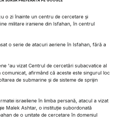
CA SURSĂ PREFERATĂ PE GOOGLE
cu o zi înainte un centru de cercetare și
e militare iraniene din Isfahan, în centrul
sat o serie de atacuri aeriene în Isfahan, fără a
iene 'au vizat Centrul de cercetări subacvatice al
-un comunicat, afirmând că aceste este singurul loc
ltarea de submarine și de sisteme de sprijin
rmatei israeliene în limba persană, atacul a vizat
gie Malek Ashtar, o instituție subordonată
spahan de o unitate de cercetare în domeniul