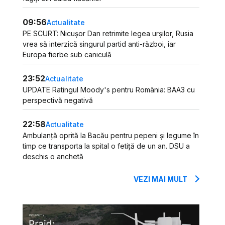
09:56
Actualitate
PE SCURT: Nicușor Dan retrimite legea urșilor, Rusia
vrea să interzică singurul partid anti-război, iar
Europa fierbe sub caniculă
23:52
Actualitate
UPDATE Ratingul Moody's pentru România: BAA3 cu
perspectivă negativă
22:58
Actualitate
Ambulanță oprită la Bacău pentru pepeni și legume în
timp ce transporta la spital o fetiță de un an. DSU a
deschis o anchetă
VEZI MAI MULT