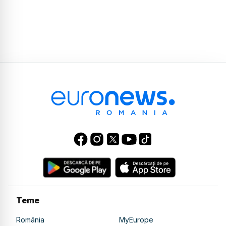
Teme
România
MyEurope