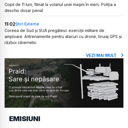
Copil de 11 luni, filmat la volanul unei mașini în mers. Poliția a
deschis dosar penal
11:02
Știri Externe
Coreea de Sud și SUA pregătesc exerciții militare de
amploare. Antrenamente pentru atacuri cu drone, bruiaj GPS și
război cibernetic
VEZI MAI MULT
EMISIUNI