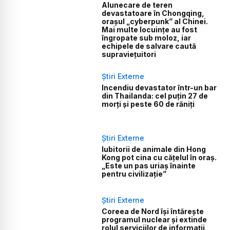
Alunecare de teren
devastatoare în Chongqing,
orașul „cyberpunk” al Chinei.
Mai multe locuințe au fost
îngropate sub moloz, iar
echipele de salvare caută
supraviețuitori
Știri Externe
Incendiu devastator într-un bar
din Thailanda: cel puțin 27 de
morți și peste 60 de răniți
Știri Externe
Iubitorii de animale din Hong
Kong pot cina cu cățelul în oraș.
„Este un pas uriaș înainte
pentru civilizație”
Știri Externe
Coreea de Nord își întărește
programul nuclear și extinde
rolul serviciilor de informații