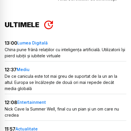
ULTIMELE
13:00
Lumea Digitală
China pune frână relațiilor cu inteligența artificială. Utilizatorii își
pierd iubiții și iubitele virtuale
12:37
Mediu
De ce canicula este tot mai greu de suportat de la un an la
altul. Europa se încălzește de două ori mai repede decât
media globală
12:08
Entertainment
Nick Cave la Summer Well, final cu un pian și un om care nu
credea
11:57
Actualitate