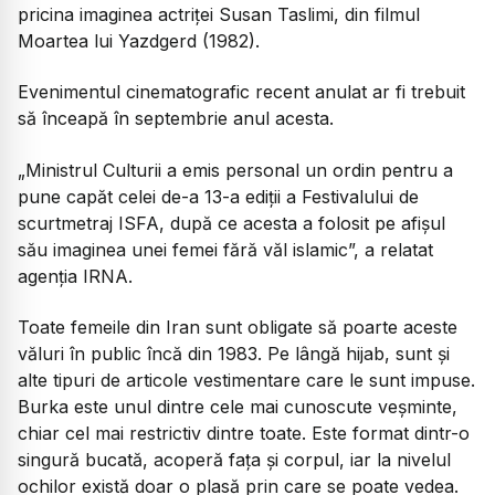
pricina imaginea actriței Susan Taslimi, din filmul
Moartea lui Yazdgerd
(1982).
Evenimentul cinematografic recent anulat ar fi trebuit
să înceapă în septembrie anul acesta.
„Ministrul Culturii a emis personal un ordin pentru a
pune capăt celei de-a 13-a ediţii a Festivalului de
scurtmetraj ISFA, după ce acesta a folosit pe afişul
său imaginea unei femei fără văl islamic”, a relatat
agenţia IRNA.
Toate femeile din Iran sunt obligate să poarte aceste
văluri în public încă din 1983. Pe lângă hijab, sunt și
alte tipuri de articole vestimentare care le sunt impuse.
Burka este unul dintre cele mai cunoscute veșminte,
chiar cel mai restrictiv dintre toate. Este format dintr-o
singură bucată, acoperă fața și corpul, iar la nivelul
ochilor există doar o plasă prin care se poate vedea.