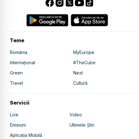
Teme
România
MyEurope
Internațional
#TheCube
Green
Next
Travel
Cultură
Servicii
Live
Video
Emisiuni
Ultimele Știri
Aplicația Mobilă