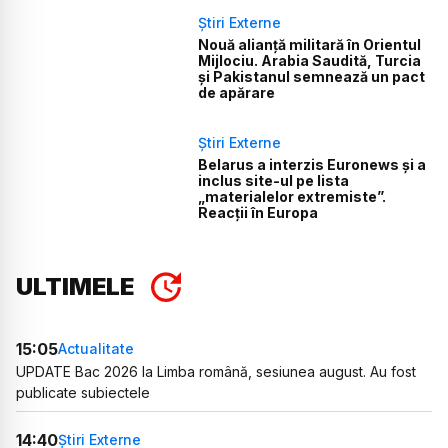
Știri Externe
Nouă alianță militară în Orientul
Mijlociu. Arabia Saudită, Turcia
și Pakistanul semnează un pact
de apărare
Știri Externe
Belarus a interzis Euronews și a
inclus site-ul pe lista
„materialelor extremiste”.
Reacții în Europa
ULTIMELE
15:05
Actualitate
UPDATE Bac 2026 la Limba română, sesiunea august. Au fost
publicate subiectele
14:40
Știri Externe