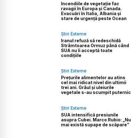
Incendiile de vegetație fac
ravagii în Europa și Canada.
Evacuări în Italia, Albania și
stare de urgență peste Ocean
Știri Externe
Iranul refuză să redeschidă
Strâmtoarea Ormuz până când
SUA nu îi acceptă toate
condițiile
Știri Externe
Prețurile alimentelor au atins
cel mai ridicat nivel din ultimii
trei ani. Grâul și uleiurile
vegetale s-au scumpit puternic
Știri Externe
SUA intensifică presiunile
asupra Cubei. Marco Rubio: „Nu
mai există supape de scăpare”