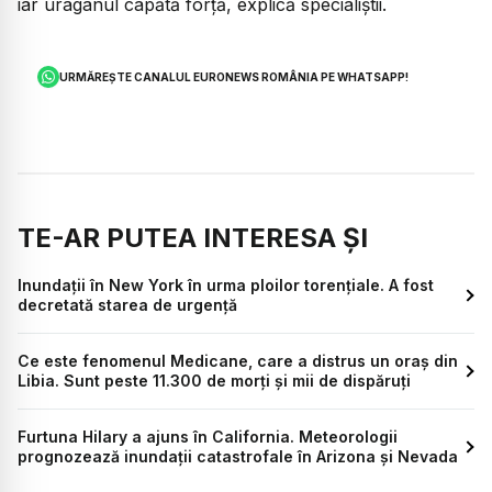
iar uraganul capătă forță, explică specialiștii.
URMĂREȘTE CANALUL EURONEWS ROMÂNIA PE WHATSAPP!
TE-AR PUTEA INTERESA ȘI
Inundații în New York în urma ploilor torențiale. A fost
decretată starea de urgență
Ce este fenomenul Medicane, care a distrus un oraș din
Libia. Sunt peste 11.300 de morți și mii de dispăruți
Furtuna Hilary a ajuns în California. Meteorologii
prognozează inundații catastrofale în Arizona și Nevada