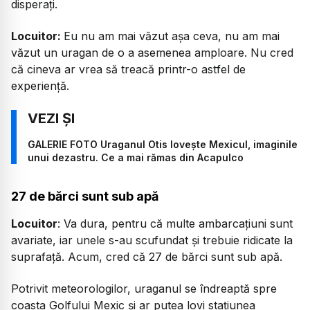
disperați.
Locuitor:
Eu nu am mai văzut așa ceva, nu am mai
văzut un uragan de o a asemenea amploare. Nu cred
că cineva ar vrea să treacă printr-o astfel de
experiență.
GALERIE FOTO Uraganul Otis lovește Mexicul, imaginile
unui dezastru. Ce a mai rămas din Acapulco
27 de bărci sunt sub apă
Locuitor
:
Va dura, pentru că multe ambarcațiuni sunt
avariate, iar unele s-au scufundat și trebuie ridicate la
suprafață. Acum, cred că 27 de bărci sunt sub apă.
Potrivit meteorologilor, uraganul se îndreaptă spre
coasta Golfului Mexic și ar putea lovi stațiunea