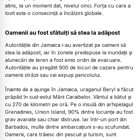
atins, la un moment dat, nivelul cinci. Forța cu care a
lovit este o consecință a încălzirii globale.
Oamenii au fost sfătuiți să stea la adăpost
Autoritățile din Jamaica i-au avertizat pe oameni să
stea la adăpost, iar în zonele predispuse la inundații și
alunecări de teren a fost emis ordin de evacuare.
Autoritățile au pregătit 900 de locuri de cazare pentru
oamenii străzii sau cei expuși pericolului.
Înainte de a ajunge în Jamaica, uraganul Beryl a făcut
prăpăd în sud-estul Mării Caraibelor. Vântul a bătut și
cu 270 de kilometri pe oră. Pe o insulă din arhipelagul
Grenadines, Union Island, 90% dintre locuinţe au fost
grav avariate sau chiar distruse. Iar într-un port din
Barbados, multe dintre ambarcațiuni s-au scufundat.
Oamenii, care trăiesc din pescuit și turism, sunt