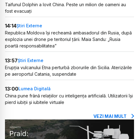
Taifunul Dolphin a lovit China. Peste un milion de oameni au
fost evacuați
14:14
Știri Externe
Republica Moldova își recheamă ambasadorul din Rusia, după
explozia unei drone pe teritoriul țării. Maia Sandu: „Rusia
poartă responsabilitatea”
13:57
Știri Externe
Erupția vulcanului Etna perturbă zborurile din Sicilia. Aterizările
pe aeroportul Catania, suspendate
13:00
Lumea Digitală
China pune frână relațiilor cu inteligența artificială. Utilizatorii își
pierd iubiții și iubitele virtuale
VEZI MAI MULT