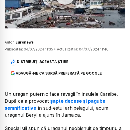
Watch
Autor:
Euronews
Publicat la:
04/07/2024 11:35
•
Actualizat la:
04/07/2024 11:46
DISTRIBUIȚI ACEASTĂ ȘTIRE
ADAUGĂ-NE CA SURSĂ PREFERATĂ PE GOOGLE
Un uragan puternic face ravagii în insulele Caraibe.
După ce a provocat
șapte decese și pagube
semnificative
în sud-estul arhipelagului, acum
uraganul Beryl a ajuns în Jamaica.
Specialiștii spun că uraganul neobișnuit de timpuriu a