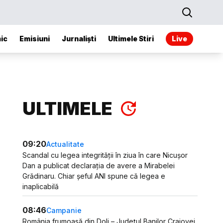
ic
Emisiuni
Jurnaliști
Ultimele Stiri
Live
ULTIMELE
09:20
Actualitate
Scandal cu legea integrității în ziua în care Nicușor
Dan a publicat declarația de avere a Mirabelei
Grădinaru. Chiar șeful ANI spune că legea e
inaplicabilă
08:46
Campanie
România frumoasă din Dolj – Județul Banilor Craiovei