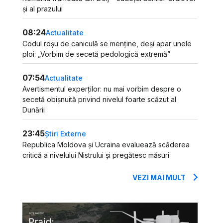
și al prazului
08:24
Actualitate
Codul roșu de caniculă se menține, deși apar unele
ploi: „Vorbim de secetă pedologică extremă”
07:54
Actualitate
Avertismentul experților: nu mai vorbim despre o
secetă obișnuită privind nivelul foarte scăzut al
Dunării
23:45
Știri Externe
Republica Moldova și Ucraina evaluează scăderea
critică a nivelului Nistrului și pregătesc măsuri
VEZI MAI MULT