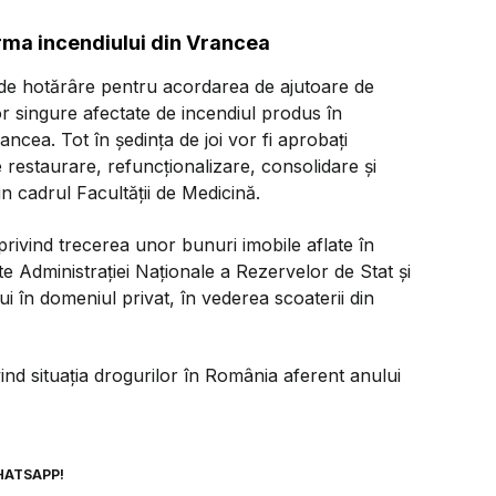
urma incendiului din Vrancea
de hotărâre pentru acordarea de ajutoare de
lor singure afectate de incendiul produs în
ncea. Tot în ședința de joi vor fi aprobați
e restaurare, refuncționalizare, consolidare și
n cadrul Facultății de Medicină.
privind trecerea unor bunuri imobile aflate în
te Administrației Naționale a Rezervelor de Stat și
i în domeniul privat, în vederea scoaterii din
ivind situația drogurilor în România aferent anului
HATSAPP!