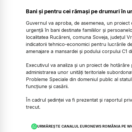
Bani și pentru cei rămași pe drumuri în 
Guvernul va aproba, de asemenea, un proiect 
urgență în bani destinate familiilor și persoane
localitatea Rucăreni, comuna Soveja, județul Vra
indicatorii tehnico-economici pentru lucrările d
amenajare a mansardei și podului corpului C1 di
Executivul va analiza și un proiect de hotărâre 
administrarea unor unități teritoriale subordona
Probleme Speciale din domeniul public al statulu
funcțiune și casării.
În cadrul ședinței va fi prezentat și raportul pr
trecut.
URMĂREȘTE CANALUL EURONEWS ROMÂNIA PE W