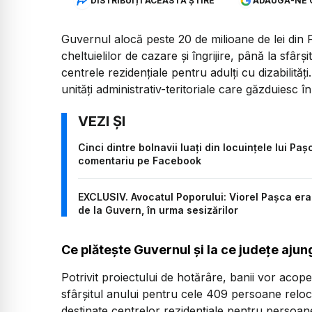
DISTRIBUIȚI ACEASTĂ ȘTIRE
ADAUGĂ-NE 
Guvernul alocă peste 20 de milioane de lei din
cheltuielilor de cazare și îngrijire, până la sfâ
centrele rezidențiale pentru adulți cu dizabilități.
unități administrativ-teritoriale care găzduiesc în
Cinci dintre bolnavii luați din locuințele lui Paș
comentariu pe Facebook
EXCLUSIV. Avocatul Poporului: Viorel Pașca era
de la Guvern, în urma sesizărilor
Ce plătește Guvernul și la ce județe ajun
Potrivit proiectului de hotărâre, banii vor acope
sfârșitul anului pentru cele 409 persoane reloc
destinate centrelor rezidențiale pentru persoane 