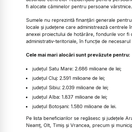
fi alocate căminelor pentru persoane vârstnice.
Sumele nu reprezintă finanțări generale pentru j
locale și județene care administrează centrele î
anexei proiectului de hotărâre, fondurile vor fi di
administrativ-teritoriale, în funcție de necesarul
Cele mai mari alocări sunt prevăzute pentru:
județul Satu Mare: 2.686 milioane de lei;
județul Cluj: 2.591 milioane de lei;
județul Sibiu: 2.039 milioane de lei;
județul Alba: 1.837 milioane de lei;
județul Botoșani: 1.580 milioane de lei.
Pe lista beneficiarilor se regăsesc și județele 
Neamț, Olt, Timiș și Vrancea, precum și municipii