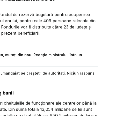
CA SURSĂ PREFERATĂ PE GOOGLE
 Fondul de rezervă bugetară pentru acoperirea
rșitul anului, pentru cele 409 persoane relocate din
 Fondurile vor fi distribuite către 23 de județe și
 prezent beneficiarii.
ca, mutați din nou. Reacția ministrului, într-un
 „mângâiat pe creștet” de autorități. Niciun răspuns
g banii
ri cheltuielile de funcționare ale centrelor până la
ate. Din suma totală 13,054 milioane de lei sunt
adulte cu dizabilități, iar 6,974 milioane de lei vor