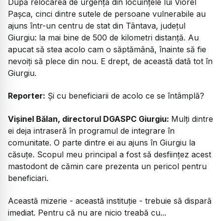
După relocarea de urgență din locuințele lui Viorel
Pașca, cinci dintre sutele de persoane vulnerabile au
ajuns într-un centru de stat din Tântava, județul
Giurgiu: la mai bine de 500 de kilometri distanță. Au
apucat să stea acolo cam o săptămână, înainte să fie
nevoiți să plece din nou. E drept, de această dată tot în
Giurgiu.
Reporter:
Și cu beneficiarii de acolo ce se întâmplă?
Vișinel Bălan, directorul DGASPC Giurgiu:
Mulți dintre
ei deja intraseră în programul de integrare în
comunitate. O parte dintre ei au ajuns în Giurgiu la
căsuțe. Scopul meu principal a fost să desființez acest
mastodont de cămin care prezenta un pericol pentru
beneficiari.
Această mizerie - această instituție - trebuie să dispară
imediat. Pentru că nu are nicio treabă cu...