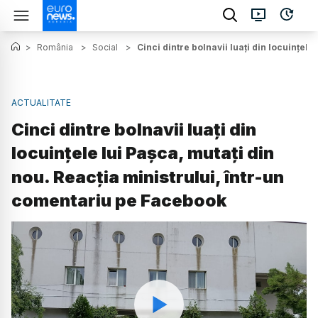
>
România
>
Social
>
Cinci dintre bolnavii luați din locuințel
ACTUALITATE
Cinci dintre bolnavii luați din
locuințele lui Pașca, mutați din
nou. Reacția ministrului, într-un
comentariu pe Facebook