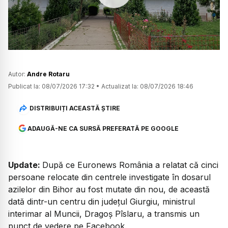
Watch
Autor:
Andre Rotaru
Publicat la:
08/07/2026 17:32
•
Actualizat la:
08/07/2026 18:46
DISTRIBUIȚI ACEASTĂ ȘTIRE
ADAUGĂ-NE CA SURSĂ PREFERATĂ PE GOOGLE
Update:
După ce Euronews România a relatat că cinci
persoane relocate din centrele investigate în dosarul
azilelor din Bihor au fost mutate din nou, de această
dată dintr-un centru din județul Giurgiu, ministrul
interimar al Muncii, Dragoș Pîslaru, a transmis un
punct de vedere pe Facebook.