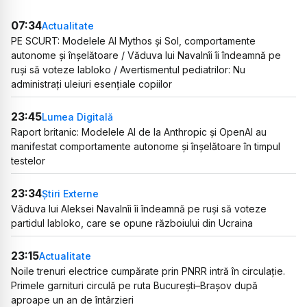
07:34
Actualitate
PE SCURT: Modelele AI Mythos și Sol, comportamente
autonome și înșelătoare / Văduva lui Navalnîi îi îndeamnă pe
ruși să voteze Iabloko / Avertismentul pediatrilor: Nu
administrați uleiuri esențiale copiilor
23:45
Lumea Digitală
Raport britanic: Modelele AI de la Anthropic și OpenAI au
manifestat comportamente autonome și înșelătoare în timpul
testelor
23:34
Știri Externe
Văduva lui Aleksei Navalnîi îi îndeamnă pe ruși să voteze
partidul Iabloko, care se opune războiului din Ucraina
23:15
Actualitate
Noile trenuri electrice cumpărate prin PNRR intră în circulație.
Primele garnituri circulă pe ruta București–Brașov după
aproape un an de întârzieri