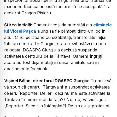
inspectorilor sociali pentru asigurarea unor standarde
mai bune face ca această mutare să fie acceptată.
", a
declarat Dragoș Pîslaru.
Știrea inițială:
Oamenii scoși de autorități din
căminele
lui Viorel Pașca
ajung să fie plimbați dintr-un loc în
altul. Cinci persoane cu dizabilități, transferate inițial
într-un centru din Giurgiu, s-au trezit astăzi din nou
relocate. DGASPC Giurgiu a decis să suspende
activitatea centrului de la Tântava. Oamenii îngrijiți
acolo au fost deja mutați în case familiale sau în
apartamente închiriate.
Vișinel Bălan, directorul DGASPC Giurgiu:
Trebuie să
vă spun că centrul Tântava și-a suspendat activitatea
de ieri. (Reporter: De ieri, deci nu mai este activitate la
Tântava în momentul de față?) Nu, nu, vă zic sigur.
(Reporter: Și ce s-a întâmplat?) De aia au și protestat.