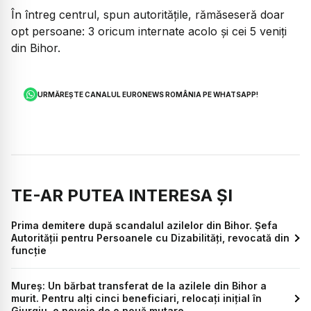
În întreg centrul, spun autoritățile, rămăseseră doar
opt persoane: 3 oricum internate acolo și cei 5 veniți
din Bihor.
URMĂREȘTE CANALUL EURONEWS ROMÂNIA PE WHATSAPP!
TE-AR PUTEA INTERESA ȘI
Prima demitere după scandalul azilelor din Bihor. Șefa
Autorității pentru Persoanele cu Dizabilități, revocată din
funcție
Mureș: Un bărbat transferat de la azilele din Bihor a
murit. Pentru alți cinci beneficiari, relocați inițial în
Giurgiu, e nevoie de o nouă mutare