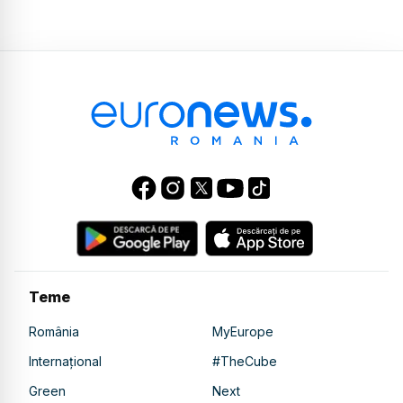
Teme
România
MyEurope
Internațional
#TheCube
Green
Next