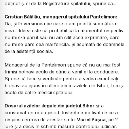
obținut și el de la Registratura spitalului, spune că...
Cristian Bălălău, managerul spitalului Pantelimon:
Da, și în versiunea pe care o am poartă semnătura
mea... Ideea este că probabil că la momentul respectiv
nu mi s-a părut sau nu am citit acea exprimare, care
nu mi se pare cea mai fericită. Și asumată de doamnele
de la asistență socială.
Managerul de la Pantelimon spune că nu au mai fost
trimiși bolnavi acolo de când a venit el la conducere.
Spune că face și verificări pentru a vedea exact câți
bolnavi au ajuns în ultimii ani în azilele din Bihor, trimiși
acolo de către medicii spitalului.
Dosarul azilelor ilegale din județul Bihor
și-a
consumat un nou episod. Instanța a motivat de ce a
respins cererea de arestare a lui
Viorel Pașca,
pe 2
iulie și a decis în schimb măsura controlului judiciar.