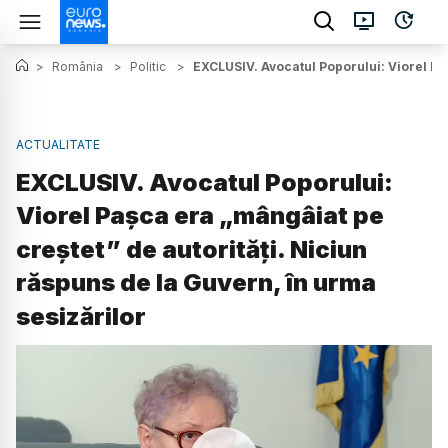
>
România
>
Politic
>
EXCLUSIV. Avocatul Poporului: Viorel Paș
ACTUALITATE
EXCLUSIV. Avocatul Poporului:
Viorel Pașca era „mângâiat pe
creștet” de autorități. Niciun
răspuns de la Guvern, în urma
sesizărilor