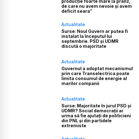
producție foarte mare la prânz,
de care nu avem nevoie și avem
deficit seara”
Actualitate
Surse: Noul Guvern ar putea fi
instalat la începutul lui
septembrie. PSD și UDMR
discută o majoritate
Actualitate
Guvernul a adoptat mecanismul
prin care Transelectrica poate
limita consumul de energie al
marilor companii
Actualitate
Surse: Majoritate în jurul PSD și
UDMR? Social democrații ar
urma să fie ajutați de politicieni
din PNL și din partidele
extremiste
Actualitate