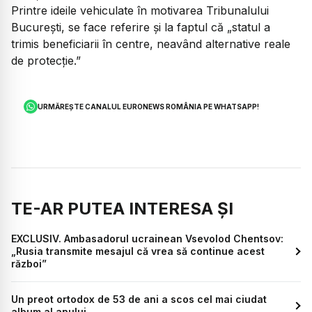
Printre ideile vehiculate în motivarea Tribunalului
București, se face referire și la faptul că
„statul a
trimis beneficiarii în centre, neavând alternative reale
de protecție.”
URMĂREȘTE CANALUL EURONEWS ROMÂNIA PE WHATSAPP!
TE-AR PUTEA INTERESA ȘI
EXCLUSIV. Ambasadorul ucrainean Vsevolod Chentsov:
„Rusia transmite mesajul că vrea să continue acest
război”
Un preot ortodox de 53 de ani a scos cel mai ciudat
album al anului