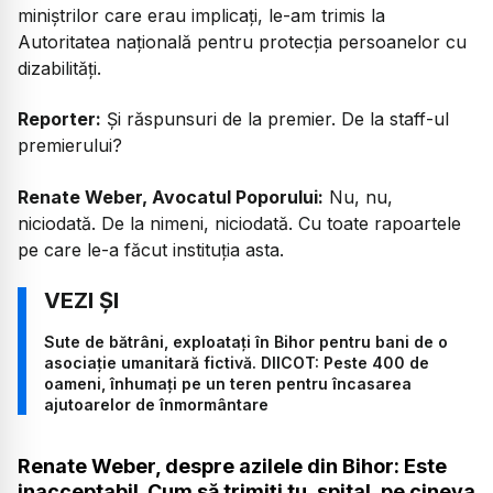
miniștrilor care erau implicați, le-am trimis la
Autoritatea națională pentru protecția persoanelor cu
dizabilități.
Reporter:
Și răspunsuri de la premier. De la staff-ul
premierului?
Renate Weber, Avocatul Poporului:
Nu, nu,
niciodată. De la nimeni, niciodată. Cu toate rapoartele
pe care le-a făcut instituția asta.
Sute de bătrâni, exploatați în Bihor pentru bani de o
asociație umanitară fictivă. DIICOT: Peste 400 de
oameni, înhumați pe un teren pentru încasarea
ajutoarelor de înmormântare
Renate Weber, despre azilele din Bihor: Este
inacceptabil. Cum să trimiți tu, spital, pe cineva