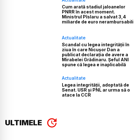
Cum arată stadiul jaloanelor
PNRR în acest moment.
Ministrul Pîslaru a salvat 3,4
miliarde de euro nerambursabili
Actualitate
Scandal cu legea integrității în
ziua în care Nicușor Dan a
publicat declarația de avere a
Mirabelei Grădinaru. Șeful ANI
spune că legea e inaplicabilă
Actualitate
Legea integrității, adoptată de
Senat. USR și PNL ar urma să o
atace la CCR
ULTIMELE