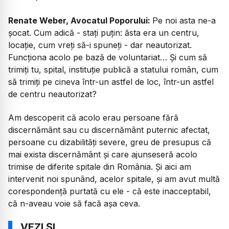
Renate Weber, Avocatul Poporului:
Pe noi asta ne-a
șocat. Cum adică - stați puțin: ăsta era un centru,
locație, cum vreți să-i spuneți - dar neautorizat.
Funcționa acolo pe bază de voluntariat… Și cum să
trimiți tu, spital, instituție publică a statului român, cum
să trimiți pe cineva într-un astfel de loc, într-un astfel
de centru neautorizat?
Am descoperit că acolo erau persoane fără
discernământ sau cu discernământ puternic afectat,
persoane cu dizabilități severe, greu de presupus că
mai exista discernământ și care ajunseseră acolo
trimise de diferite spitale din România. Și aici am
intervenit noi spunând, acelor spitale, și am avut multă
corespondență purtată cu ele - că este inacceptabil,
că n-aveau voie să facă așa ceva.