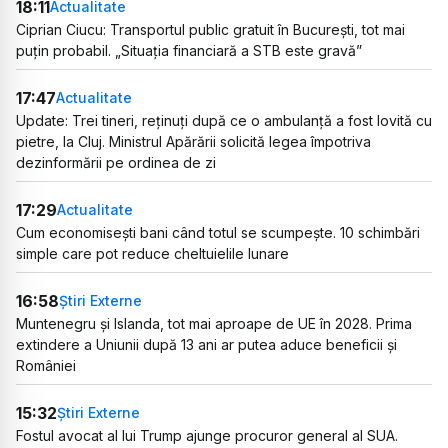
18:11
Actualitate
Ciprian Ciucu: Transportul public gratuit în București, tot mai
puțin probabil. „Situația financiară a STB este gravă”
17:47
Actualitate
Update: Trei tineri, reținuți după ce o ambulanță a fost lovită cu
pietre, la Cluj. Ministrul Apărării solicită legea împotriva
dezinformării pe ordinea de zi
17:29
Actualitate
Cum economisești bani când totul se scumpește. 10 schimbări
simple care pot reduce cheltuielile lunare
16:58
Știri Externe
Muntenegru și Islanda, tot mai aproape de UE în 2028. Prima
extindere a Uniunii după 13 ani ar putea aduce beneficii și
României
15:32
Știri Externe
Fostul avocat al lui Trump ajunge procuror general al SUA.