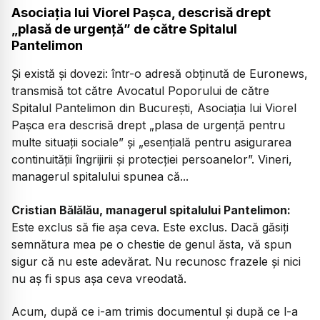
Asociația lui Viorel Pașca, descrisă drept
„plasă de urgență” de către Spitalul
Pantelimon
Și există și dovezi: într-o adresă obținută de Euronews,
transmisă tot către Avocatul Poporului de către
Spitalul Pantelimon din București, Asociația lui Viorel
Pașca era descrisă drept „plasa de urgență pentru
multe situații sociale” și „esențială pentru asigurarea
continuității îngrijirii și protecției persoanelor”. Vineri,
managerul spitalului spunea că...
Cristian Bălălău, managerul spitalului Pantelimon:
Este exclus să fie așa ceva. Este exclus. Dacă găsiți
semnătura mea pe o chestie de genul ăsta, vă spun
sigur că nu este adevărat. Nu recunosc frazele și nici
nu aș fi spus așa ceva vreodată.
Acum, după ce i-am trimis documentul și după ce l-a