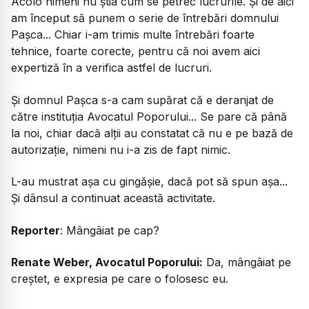
Acolo nimeni nu știa cum se petrec lucrurile. Și de aici
am început să punem o serie de întrebări domnului
Pașca... Chiar i-am trimis multe întrebări foarte
tehnice, foarte corecte, pentru că noi avem aici
expertiză în a verifica astfel de lucruri.
Și domnul Pașca s-a cam supărat că e deranjat de
către instituția Avocatul Poporului... Se pare că până
la noi, chiar dacă alții au constatat că nu e pe bază de
autorizație, nimeni nu i-a zis de fapt nimic.
L-au mustrat așa cu gingășie, dacă pot să spun așa...
Și dânsul a continuat această activitate.
Reporter
:
Mângâiat pe cap?
Renate Weber, Avocatul Poporului:
Da, mângâiat pe
creștet, e expresia pe care o folosesc eu.