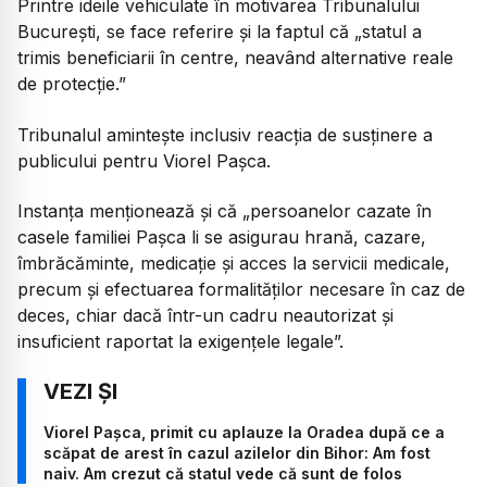
Printre ideile vehiculate în motivarea Tribunalului
București, se face referire și la faptul că
„statul a
trimis beneficiarii în centre, neavând alternative reale
de protecție.”
Tribunalul amintește inclusiv reacția de susținere a
publicului pentru Viorel Pașca.
Instanța menționează și că
„persoanelor cazate în
casele familiei Pașca li se asigurau hrană, cazare,
îmbrăcăminte, medicație și acces la servicii medicale,
precum și efectuarea formalităților necesare în caz de
deces, chiar dacă într-un cadru neautorizat și
insuficient raportat la exigențele legale”.
Viorel Pașca, primit cu aplauze la Oradea după ce a
scăpat de arest în cazul azilelor din Bihor: Am fost
naiv. Am crezut că statul vede că sunt de folos