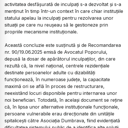
activitatea desfășurată de inculpați s-a dezvoltat și s-a
menținut în timp într-un context în care chiar instituțiile
statului apelau la inculpați pentru rezolvarea unor
situații pe care nu reușeau să le gestioneze prin
propriile mecanisme instituționale.
Această concluzie este susținută și de Recomandarea
nr. 90/19.06.2025 emisă de Avocatul Poporului,
depusă la dosar de apărătorul inculpaților, din care
rezultă că, la nivel național, centrele rezidențiale
destinate persoanelor adulte cu dizabilități
funcționează, în numeroase județe, la capacitate
maximă ori se află în proces de restructurare,
neexistând locuri disponibile pentru internarea unor
noi beneficiari. Totodată, în același document se reține
că, în lipsa unor alternative instituționale funcționale,
persoane vulnerabile erau direcționate din unitățile
spitalicești către Asociația Dumbrava, fiind evidențiată
dificultatea sistemului public de a identifica alte soluții