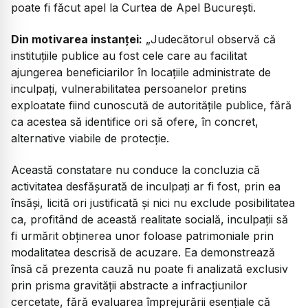
poate fi făcut apel la Curtea de Apel București.
Din motivarea instanței:
„Judecătorul observă că
instituțiile publice au fost cele care au facilitat
ajungerea beneficiarilor în locațiile administrate de
inculpați, vulnerabilitatea persoanelor pretins
exploatate fiind cunoscută de autoritățile publice, fără
ca acestea să identifice ori să ofere, în concret,
alternative viabile de protecție.
Această constatare nu conduce la concluzia că
activitatea desfășurată de inculpați ar fi fost, prin ea
însăși, licită ori justificată și nici nu exclude posibilitatea
ca, profitând de această realitate socială, inculpații să
fi urmărit obținerea unor foloase patrimoniale prin
modalitatea descrisă de acuzare. Ea demonstrează
însă că prezenta cauză nu poate fi analizată exclusiv
prin prisma gravității abstracte a infracțiunilor
cercetate, fără evaluarea împrejurării esențiale că