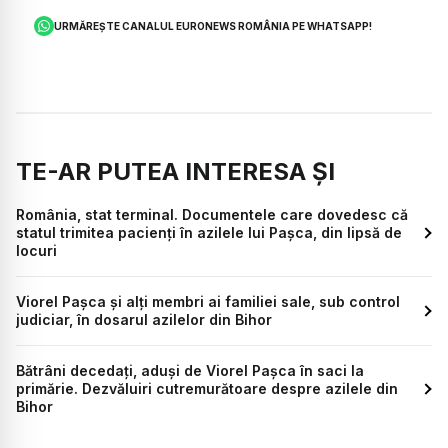
URMĂREȘTE CANALUL EURONEWS ROMÂNIA PE WHATSAPP!
TE-AR PUTEA INTERESA ȘI
România, stat terminal. Documentele care dovedesc că
statul trimitea pacienți în azilele lui Pașca, din lipsă de
locuri
Viorel Pașca și alți membri ai familiei sale, sub control
judiciar, în dosarul azilelor din Bihor
Bătrâni decedați, aduși de Viorel Pașca în saci la
primărie. Dezvăluiri cutremurătoare despre azilele din
Bihor