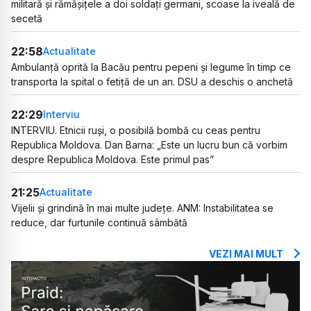
militară și rămășițele a doi soldați germani, scoase la iveală de
secetă
22:58
Actualitate
Ambulanță oprită la Bacău pentru pepeni și legume în timp ce
transporta la spital o fetiță de un an. DSU a deschis o anchetă
22:29
Interviu
INTERVIU. Etnicii ruși, o posibilă bombă cu ceas pentru
Republica Moldova. Dan Barna: „Este un lucru bun că vorbim
despre Republica Moldova. Este primul pas”
21:25
Actualitate
Vijelii și grindină în mai multe județe. ANM: Instabilitatea se
reduce, dar furtunile continuă sâmbătă
VEZI MAI MULT