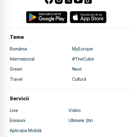
Teme
România
MyEurope
Internațional
#TheCube
Green
Next
Travel
Cultură
Servicii
Live
Video
Emisiuni
Ultimele Știri
Aplicația Mobilă