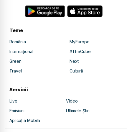
Teme
România
MyEurope
Internațional
#TheCube
Green
Next
Travel
Cultură
Servicii
Live
Video
Emisiuni
Ultimele Știri
Aplicația Mobilă