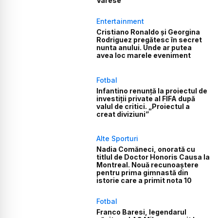
Varese
Entertainment
Cristiano Ronaldo și Georgina
Rodriguez pregătesc în secret
nunta anului. Unde ar putea
avea loc marele eveniment
Fotbal
Infantino renunță la proiectul de
investiții private al FIFA după
valul de critici. „Proiectul a
creat diviziuni”
Alte Sporturi
Nadia Comăneci, onorată cu
titlul de Doctor Honoris Causa la
Montreal. Nouă recunoaștere
pentru prima gimnastă din
istorie care a primit nota 10
Fotbal
Franco Baresi, legendarul