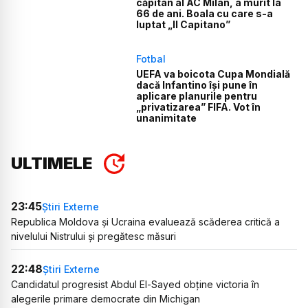
căpitan al AC Milan, a murit la
66 de ani. Boala cu care s-a
luptat „Il Capitano”
Fotbal
UEFA va boicota Cupa Mondială
dacă Infantino își pune în
aplicare planurile pentru
„privatizarea” FIFA. Vot în
unanimitate
ULTIMELE
23:45
Știri Externe
Republica Moldova și Ucraina evaluează scăderea critică a
nivelului Nistrului și pregătesc măsuri
22:48
Știri Externe
Candidatul progresist Abdul El-Sayed obține victoria în
alegerile primare democrate din Michigan