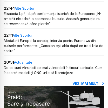
22:44
Alte Sporturi
Elisabeta Lipă, după performanța istorică de la Europene: „N-
am trăit niciodată o asemenea bucurie. Această generație nu
se resemnează când pierde”
22:11
Alte Sporturi
Medaliații Europei la canotaj, interviu pentru Euronews din
culisele performanței: „Campion ești abia după ce treci linia de
sosire”
20:51
Actualitate
De ce sunt vârstnicii cei mai vulnerabili în timpul caniculei. Cum
încearcă medicii și ONG-urile să îi protejeze
VEZI MAI MULT