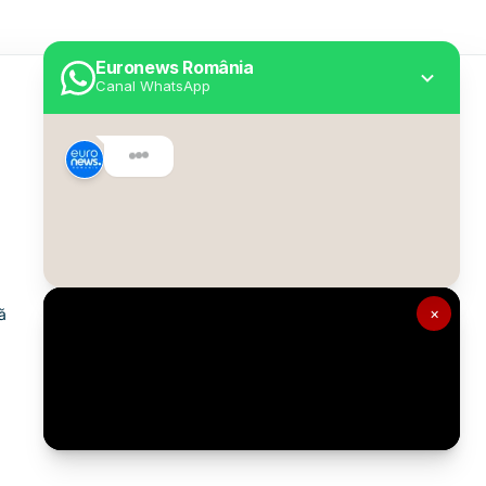
Euronews România
Canal WhatsApp
Utile
Despre Euronews
Declarație accesibilitate
Politica Cookie
Politica de confidențialitate
×
ă
Formular de contact
Transparență în utilizarea AI
Gestionați preferințele