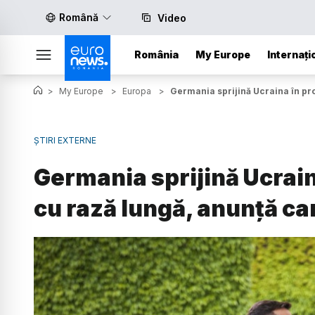
Română
Video
România
My Europe
Internați
>
My Europe
>
Europa
>
Germania sprijină Ucraina în pr
ȘTIRI EXTERNE
Germania sprijină Ucrain
cu rază lungă, anunță c