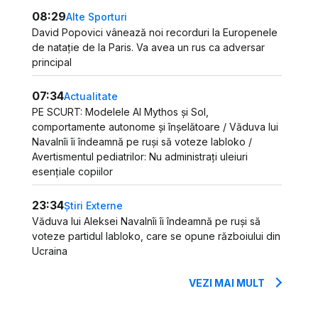
08:29
Alte Sporturi
David Popovici vânează noi recorduri la Europenele
de natație de la Paris. Va avea un rus ca adversar
principal
07:34
Actualitate
PE SCURT: Modelele AI Mythos și Sol,
comportamente autonome și înșelătoare / Văduva lui
Navalnîi îi îndeamnă pe ruși să voteze Iabloko /
Avertismentul pediatrilor: Nu administrați uleiuri
esențiale copiilor
23:34
Știri Externe
Văduva lui Aleksei Navalnîi îi îndeamnă pe ruși să
voteze partidul Iabloko, care se opune războiului din
Ucraina
VEZI MAI MULT