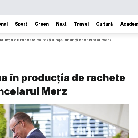
onal
Sport
Green
Next
Travel
Cultură
Academ
oducția de rachete cu rază lungă, anunță cancelarul Merz
a în producția de rachete
ancelarul Merz