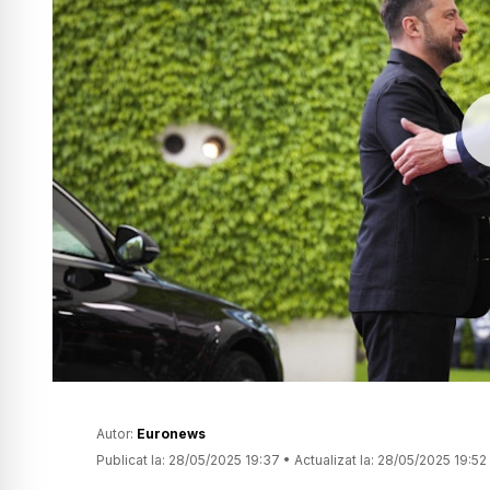
Autor:
Euronews
Publicat la:
28/05/2025 19:37
•
Actualizat la:
28/05/2025 19:52