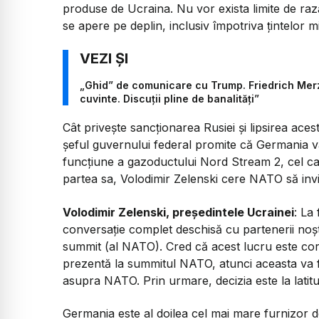
produse de Ucraina. Nu vor exista limite de ra
se apere pe deplin, inclusiv împotriva țintelor mil
„Ghid” de comunicare cu Trump. Friedrich Merz:
cuvinte. Discuții pline de banalități”
Cât privește sancționarea Rusiei și lipsirea ace
șeful guvernului federal promite că Germania v
funcțiune a gazoductului Nord Stream 2, cel ca
partea sa, Volodimir Zelenski cere NATO să invi
Volodimir Zelenski, președintele Ucrainei
: La
conversație complet deschisă cu partenerii noștr
summit (al NATO). Cred că acest lucru este cor
prezentă la summitul NATO, atunci aceasta va fi 
asupra NATO. Prin urmare, decizia este la latitu
Germania este al doilea cel mai mare furnizor d