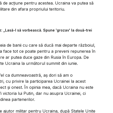
ză de acțiune pentru acestea. Ucraina va putea să
itare din afara propriului teritoriu.
 „Lasă-l să vorbească. Spune 'grozav' la două-trei
steia de banii cu care să ducă mai departe războiul,
a face tot ce poate pentru a preveni repunerea în
re ar putea duce gaze din Rusia în Europa. De
te Ucraina la următorul summit din iunie.
 fel ca dumneavoastră, aș dori să am o
i, cu privire la participarea Ucrainei la acest
ect și onest. În opinia mea, dacă Ucraina nu este
victoria lui Putin, dar nu asupra Ucrainei, ci
dinea partenerilor.
e ajutor militar pentru Ucraina, după Statele Unite