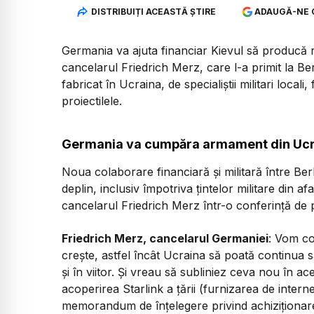
DISTRIBUIȚI ACEASTĂ ȘTIRE
ADAUGĂ-NE 
Germania va ajuta financiar Kievul să producă 
cancelarul Friedrich Merz, care l-a primit la Be
fabricat în Ucraina, de specialiștii militari locali,
proiectilele.
Germania va cumpăra armament din Ucr
Noua colaborare financiară și militară între Ber
deplin, inclusiv împotriva țintelor militare din afa
cancelarul Friedrich Merz într-o conferință de p
Friedrich Merz, cancelarul Germaniei
: Vom con
crește, astfel încât Ucraina să poată continua 
și în viitor. Și vreau să subliniez ceva nou în a
acoperirea Starlink a țării (furnizarea de interne
memorandum de înțelegere privind achiziționar