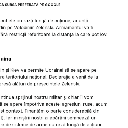
CA SURSĂ PREFERATĂ PE GOOGLE
rachete cu rază lungă de acțiune, anunță
rlin pe Volodimir Zelenski. Armamentul va fi
 fără restricții referitoare la distanța la care pot lovi
aina
lin și Kiev va permite Ucrainei să se apere pe
ra teritoriului național. Declarația a venit de la
resă alături de președintele Zelenski.
tinua sprijinul nostru militar și chiar îl vom
să se apere împotriva acestei agresiuni ruse, acum
cest context. Finantăm o parte considerabilă din
t). Iar miniștrii noștri ai apărării semnează un
ea de sisteme de arme cu rază lungă de acțiune