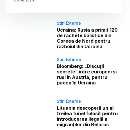
06
.
08
.
2026
Știri Externe
Ucraina: Rusia a primit 120
de rachete balistice din
Coreea de Nord pentru
războiul din Ucraina
Știri Externe
Bloomberg: „Discuții
secrete” între europeni și
ruși în Austria, pentru
pacea în Ucraina
Știri Externe
Lituania descoperă un al
treilea tunel folosit pentru
introducerea ilegală a
migranților din Belarus