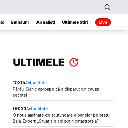
ic
Emisiuni
Jurnaliști
Ultimele Stiri
Live
ULTIMELE
10:05
Actualitate
Pârâul Slănic aproape că a dispărut din cauza
secetei
09:33
Actualitate
O nouă amânare de scufundare a barjelor pe brațul
Bala. Expert: „Situația e cel puțin catastrofală”