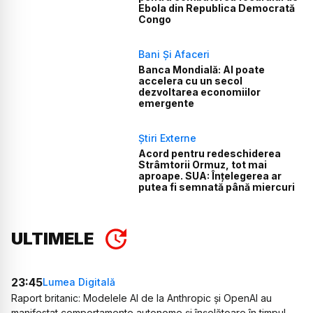
Ebola din Republica Democrată
Congo
Bani Și Afaceri
Banca Mondială: AI poate
accelera cu un secol
dezvoltarea economiilor
emergente
Știri Externe
Acord pentru redeschiderea
Strâmtorii Ormuz, tot mai
aproape. SUA: Înțelegerea ar
putea fi semnată până miercuri
ULTIMELE
23:45
Lumea Digitală
Raport britanic: Modelele AI de la Anthropic și OpenAI au
manifestat comportamente autonome și înșelătoare în timpul