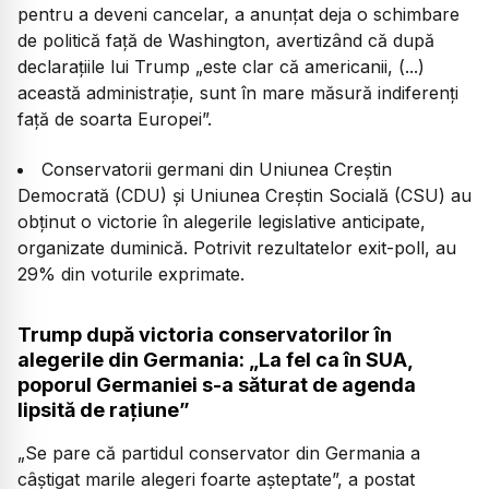
pentru a deveni cancelar, a anunțat deja o schimbare
de politică față de Washington, avertizând că după
declarațiile lui Trump „este clar că americanii, (...)
această administrație, sunt în mare măsură indiferenți
față de soarta Europei”.
Conservatorii germani din Uniunea Creştin
Democrată (CDU) şi Uniunea Creştin Socială (CSU) au
obţinut o victorie în alegerile legislative anticipate,
organizate duminică. Potrivit rezultatelor exit-poll, au
29% din voturile exprimate.
Trump după victoria conservatorilor în
alegerile din Germania: „La fel ca în SUA,
poporul Germaniei s-a săturat de agenda
lipsită de rațiune”
„Se pare că partidul conservator din Germania a
câștigat marile alegeri foarte așteptate”, a postat