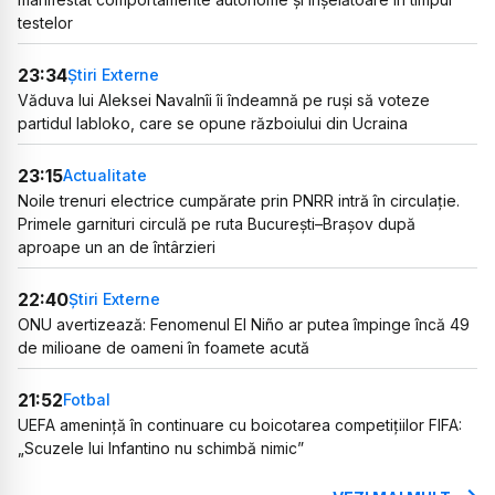
testelor
23:34
Știri Externe
Văduva lui Aleksei Navalnîi îi îndeamnă pe ruși să voteze
partidul Iabloko, care se opune războiului din Ucraina
23:15
Actualitate
Noile trenuri electrice cumpărate prin PNRR intră în circulație.
Primele garnituri circulă pe ruta București–Brașov după
aproape un an de întârzieri
22:40
Știri Externe
ONU avertizează: Fenomenul El Niño ar putea împinge încă 49
de milioane de oameni în foamete acută
21:52
Fotbal
UEFA amenință în continuare cu boicotarea competițiilor FIFA:
„Scuzele lui Infantino nu schimbă nimic”