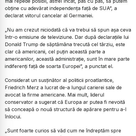
mai repede posibil, astfel încât, pas cu pas, să putem
obține cu adevărat independența față de SUA”, a
declarat viitorul cancelar al Germaniei.
„Nu am crezut niciodată că va trebui să spun așa ceva
într-o emisiune de televiziune. Dar după declarațiile lui
Donald Trump de săptămâna trecută cel târziu, este
clar că americanii, cel puțin această parte a
americanilor, această administrație, sunt în mare parte
indiferenți față de soarta Europei”, a punctat el.
Considerat un susținător al politicii proatlantice,
Friedrich Merz a lucrat de-a lungul carierei sale de
avocat la firme americane. Mai mult, liderul
conservator a sugerat că Europa ar putea fi nevoită
să conceapă o nouă structură de apărare pentru a-l
înlocui.
„Sunt foarte curios să văd cum ne îndreptăm spre