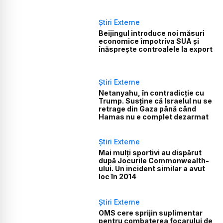
Știri Externe
Beijingul introduce noi măsuri
economice împotriva SUA și
înăsprește controalele la export
Știri Externe
Netanyahu, în contradicție cu
Trump. Susține că Israelul nu se
retrage din Gaza până când
Hamas nu e complet dezarmat
Știri Externe
Mai mulți sportivi au dispărut
după Jocurile Commonwealth-
ului. Un incident similar a avut
loc în 2014
Știri Externe
OMS cere sprijin suplimentar
pentru combaterea focarului de