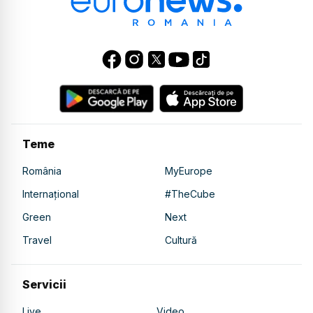
Teme
România
MyEurope
Internațional
#TheCube
Green
Next
Travel
Cultură
Servicii
Live
Video