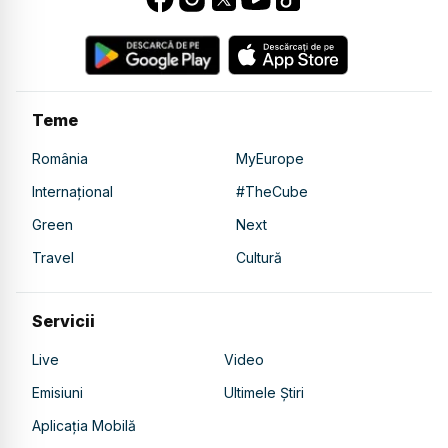
Teme
România
MyEurope
Internațional
#TheCube
Green
Next
Travel
Cultură
Servicii
Live
Video
Emisiuni
Ultimele Știri
Aplicația Mobilă