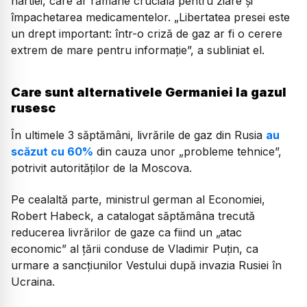
hârtiei, care ar rămâne crucială pentru ziare și
împachetarea medicamentelor. „Libertatea presei este
un drept important: într-o criză de gaz ar fi o cerere
extrem de mare pentru informație”, a subliniat el.
Care sunt alternativele Germaniei la gazul
rusesc
În ultimele 3 săptămâni, livrările de gaz din Rusia
au
scăzut cu 60%
din cauza unor „probleme tehnice”,
potrivit autorităților de la Moscova.
Pe cealaltă parte, ministrul german al Economiei,
Robert Habeck, a catalogat săptămâna trecută
reducerea livrărilor de gaze ca fiind un „atac
economic” al țării conduse de Vladimir Puțin, ca
urmare a sancțiunilor Vestului după invazia Rusiei în
Ucraina.