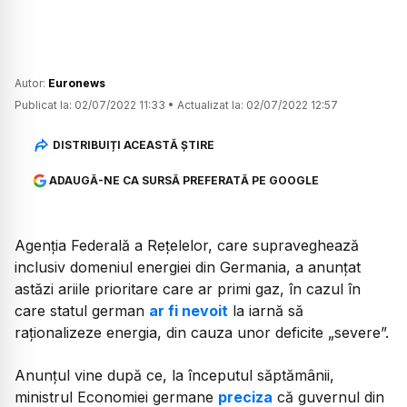
Autor:
Euronews
Publicat la:
02/07/2022 11:33
•
Actualizat la:
02/07/2022 12:57
DISTRIBUIȚI ACEASTĂ ȘTIRE
ADAUGĂ-NE CA SURSĂ PREFERATĂ PE GOOGLE
Agenția Federală a Rețelelor, care supraveghează
inclusiv domeniul energiei din Germania, a anunțat
astăzi ariile prioritare care ar primi gaz, în cazul în
care statul german
ar fi nevoit
la iarnă să
raționalizeze energia, din cauza unor deficite „severe”.
Anunțul vine după ce, la începutul săptămânii,
ministrul Economiei germane
preciza
că guvernul din