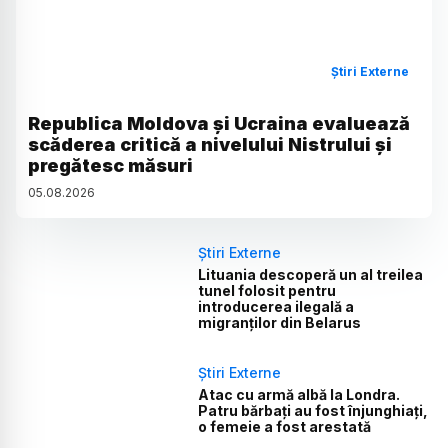
Știri Externe
Republica Moldova și Ucraina evaluează
scăderea critică a nivelului Nistrului și
pregătesc măsuri
05
.
08
.
2026
Știri Externe
Lituania descoperă un al treilea
tunel folosit pentru
introducerea ilegală a
migranților din Belarus
Știri Externe
Atac cu armă albă la Londra.
Patru bărbați au fost înjunghiați,
o femeie a fost arestată