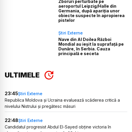
Zboruri perturbate pe
aeroportul Leipzig/Halle din
Germania, după apariția unor
obiecte suspecte în apropierea
pistelor
Știri Externe
Nave din Al Doilea Război
Mondial au ieșit la suprafață pe
Dunăre, în Serbia. Cauza
principală e seceta
ULTIMELE
23:45
Știri Externe
Republica Moldova și Ucraina evaluează scăderea critică a
nivelului Nistrului și pregătesc măsuri
22:48
Știri Externe
Candidatul progresist Abdul El-Sayed obține victoria în