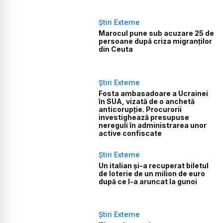
Știri Externe
Marocul pune sub acuzare 25 de
persoane după criza migranților
din Ceuta
Știri Externe
Fosta ambasadoare a Ucrainei
în SUA, vizată de o anchetă
anticorupție. Procurorii
investighează presupuse
nereguli în administrarea unor
active confiscate
Știri Externe
Un italian și-a recuperat biletul
de loterie de un milion de euro
după ce l-a aruncat la gunoi
Știri Externe