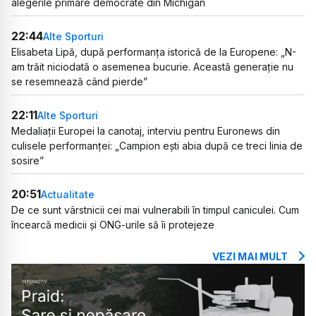
alegerile primare democrate din Michigan
22:44
Alte Sporturi
Elisabeta Lipă, după performanța istorică de la Europene: „N-
am trăit niciodată o asemenea bucurie. Această generație nu
se resemnează când pierde”
22:11
Alte Sporturi
Medaliații Europei la canotaj, interviu pentru Euronews din
culisele performanței: „Campion ești abia după ce treci linia de
sosire”
20:51
Actualitate
De ce sunt vârstnicii cei mai vulnerabili în timpul caniculei. Cum
încearcă medicii și ONG-urile să îi protejeze
VEZI MAI MULT