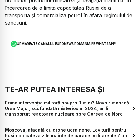
normelor privind identificarea și navigația maritimă, în
încercarea de a limita capacitatea Rusiei de a
transporta și comercializa petrol în afara regimului de
sancțiuni.
URMĂREȘTE CANALUL EURONEWS ROMÂNIA PE WHATSAPP!
TE-AR PUTEA INTERESA ȘI
Prima intervenție militară asupra Rusiei? Nava rusească
Ursa Major, scufundată misterios în 2024, ar fi
transportat reactoare nucleare spre Coreea de Nord
Moscova, atacată cu drone ucrainene. Lovitură pentru
Rusia cu câteva zile înainte de paradei militare de Ziua