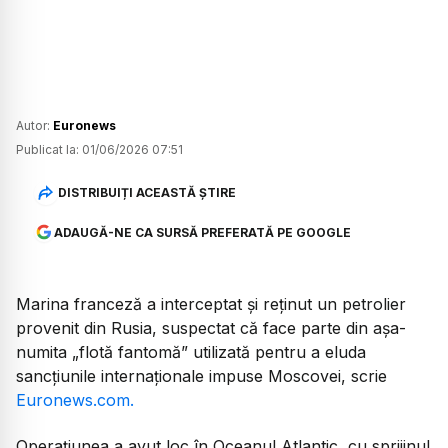
Autor:
Euronews
Publicat la:
01/06/2026 07:51
DISTRIBUIȚI ACEASTĂ ȘTIRE
ADAUGĂ-NE CA SURSĂ PREFERATĂ PE GOOGLE
Marina franceză a interceptat și reținut un petrolier
provenit din Rusia, suspectat că face parte din așa-
numita „flotă fantomă” utilizată pentru a eluda
sancțiunile internaționale impuse Moscovei, scrie
Euronews.com.
Operațiunea a avut loc în Oceanul Atlantic, cu sprijinul