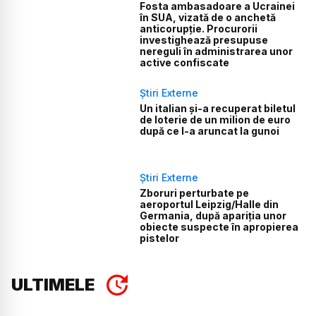
Fosta ambasadoare a Ucrainei
în SUA, vizată de o anchetă
anticorupție. Procurorii
investighează presupuse
nereguli în administrarea unor
active confiscate
Știri Externe
Un italian și-a recuperat biletul
de loterie de un milion de euro
după ce l-a aruncat la gunoi
Știri Externe
Zboruri perturbate pe
aeroportul Leipzig/Halle din
Germania, după apariția unor
obiecte suspecte în apropierea
pistelor
ULTIMELE