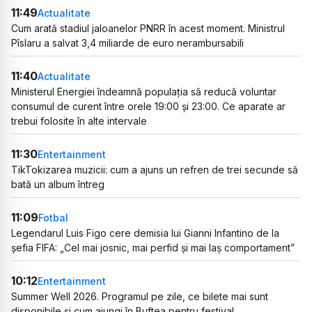
11:49
Actualitate
Cum arată stadiul jaloanelor PNRR în acest moment. Ministrul
Pîslaru a salvat 3,4 miliarde de euro nerambursabili
11:40
Actualitate
Ministerul Energiei îndeamnă populația să reducă voluntar
consumul de curent între orele 19:00 și 23:00. Ce aparate ar
trebui folosite în alte intervale
11:30
Entertainment
TikTokizarea muzicii: cum a ajuns un refren de trei secunde să
bată un album întreg
11:09
Fotbal
Legendarul Luis Figo cere demisia lui Gianni Infantino de la
șefia FIFA: „Cel mai josnic, mai perfid și mai laș comportament”
10:12
Entertainment
Summer Well 2026. Programul pe zile, ce bilete mai sunt
disponibile și cum ajungi în Buftea pentru festival