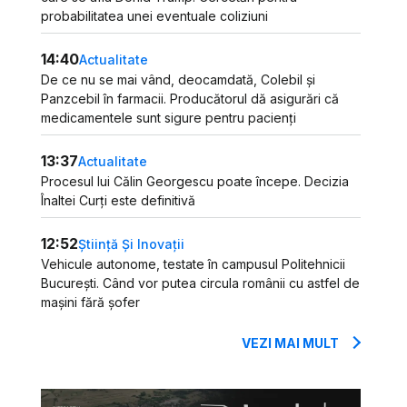
probabilitatea unei eventuale coliziuni
14:40
Actualitate
De ce nu se mai vând, deocamdată, Colebil și
Panzcebil în farmacii. Producătorul dă asigurări că
medicamentele sunt sigure pentru pacienți
13:37
Actualitate
Procesul lui Călin Georgescu poate începe. Decizia
Înaltei Curți este definitivă
12:52
Știință Și Inovații
Vehicule autonome, testate în campusul Politehnicii
București. Când vor putea circula românii cu astfel de
mașini fără șofer
VEZI MAI MULT