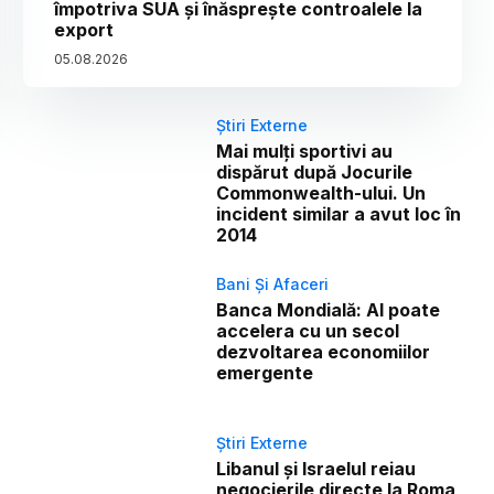
împotriva SUA și înăsprește controalele la
export
05
.
08
.
2026
Știri Externe
Mai mulți sportivi au
dispărut după Jocurile
Commonwealth-ului. Un
incident similar a avut loc în
2014
Bani Și Afaceri
Banca Mondială: AI poate
accelera cu un secol
dezvoltarea economiilor
emergente
Știri Externe
Libanul și Israelul reiau
negocierile directe la Roma