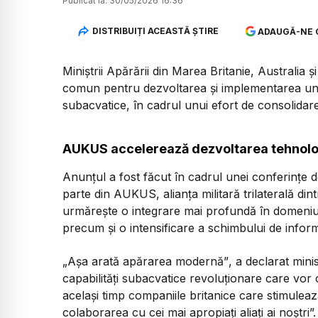
Publicat la:
30/05/2026 16:36
DISTRIBUIȚI ACEASTĂ ȘTIRE
ADAUGĂ-NE 
Miniștrii Apărării din Marea Britanie, Australia
comun pentru dezvoltarea și implementarea uno
subacvatice, în cadrul unui efort de consolidare
AUKUS accelerează dezvoltarea tehnolog
Anunțul a fost făcut în cadrul unei conferințe d
parte din AUKUS, alianța militară trilaterală dint
urmărește o integrare mai profundă în domeniul 
precum și o intensificare a schimbului de informa
„Așa arată apărarea modernă”
, a declarat mini
capabilități subacvatice revoluționare care vor c
același timp companiile britanice care stimule
colaborarea cu cei mai apropiați aliați ai noștri”.