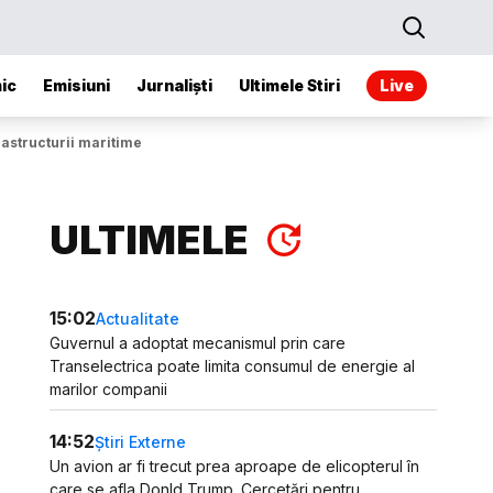
ic
Emisiuni
Jurnaliști
Ultimele Stiri
Live
rastructurii maritime
ULTIMELE
15:02
Actualitate
Guvernul a adoptat mecanismul prin care
Transelectrica poate limita consumul de energie al
marilor companii
14:52
Știri Externe
Un avion ar fi trecut prea aproape de elicopterul în
care se afla Donld Trump. Cercetări pentru