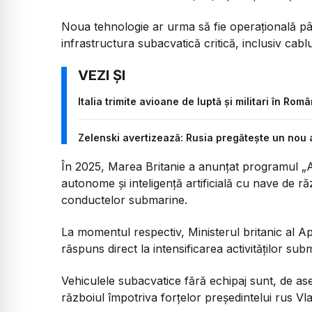
Noua tehnologie ar urma să fie operațională pâ
infrastructura subacvatică critică, inclusiv cabl
Italia trimite avioane de luptă și militari în Ro
Zelenski avertizează: Rusia pregătește un nou 
În 2025, Marea Britanie a anunțat programul
„A
autonome și inteligență artificială cu nave de r
conductelor submarine.
La momentul respectiv, Ministerul britanic al A
răspuns direct la intensificarea activităților sub
Vehiculele subacvatice fără echipaj sunt, de a
războiul împotriva forțelor președintelui rus Vla