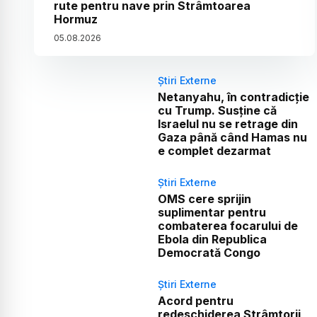
rute pentru nave prin Strâmtoarea
Hormuz
05
.
08
.
2026
Știri Externe
Netanyahu, în contradicție
cu Trump. Susține că
Israelul nu se retrage din
Gaza până când Hamas nu
e complet dezarmat
Știri Externe
OMS cere sprijin
suplimentar pentru
combaterea focarului de
Ebola din Republica
Democrată Congo
Știri Externe
Acord pentru
redeschiderea Strâmtorii