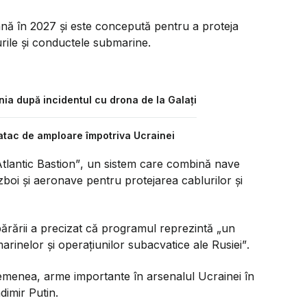
nă în 2027 și este concepută pentru a proteja
urile și conductele submarine.
mânia după incidentul cu drona de la Galați
atac de amploare împotriva Ucrainei
tlantic Bastion”
, un sistem care combină nave
ăzboi și aeronave pentru protejarea cablurilor și
părării a precizat că programul reprezintă
„un
marinelor și operațiunilor subacvatice ale Rusiei”
.
semenea, arme importante în arsenalul Ucrainei în
dimir Putin.