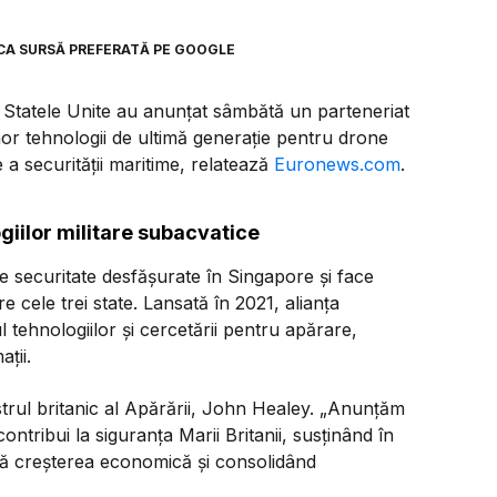
CA SURSĂ PREFERATĂ PE GOOGLE
 și Statele Unite au anunțat sâmbătă un parteneriat
r tehnologii de ultimă generație pentru drone
 a securității maritime, relatează
Euronews.com
.
iilor militare subacvatice
e securitate desfășurate în Singapore și face
re cele trei state. Lansată în 2021, alianța
tehnologiilor și cercetării pentru apărare,
ții.
strul britanic al Apărării, John Healey.
„Anunțăm
ontribui la siguranța Marii Britanii, susținând în
ază creșterea economică și consolidând