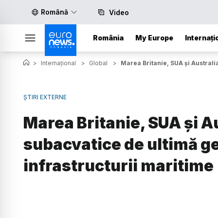
Română
Video
România
My Europe
Internați
>
Internațional
>
Global
>
Marea Britanie, SUA și Australi
ȘTIRI EXTERNE
Marea Britanie, SUA și A
subacvatice de ultimă g
infrastructurii maritime