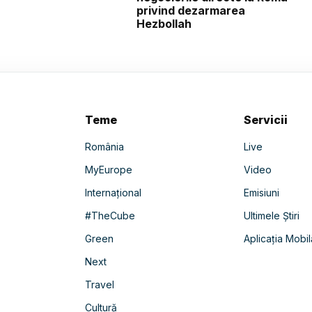
privind dezarmarea
Hezbollah
Teme
Servicii
România
Live
MyEurope
Video
Internațional
Emisiuni
#TheCube
Ultimele Știri
Green
Aplicația Mobil
Next
Travel
Cultură