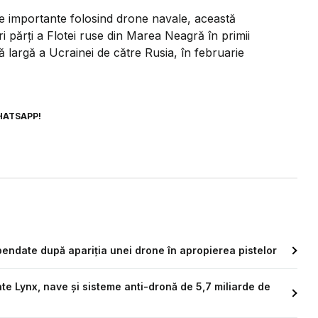
e importante folosind drone navale, această
i părți a Flotei ruse din Marea Neagră în primii
ă largă a Ucrainei de către Rusia, în februarie
HATSAPP!
pendate după apariția unei drone în apropierea pistelor
te Lynx, nave și sisteme anti-dronă de 5,7 miliarde de