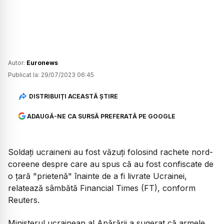
Autor:
Euronews
Publicat la:
29/07/2023 06:45
DISTRIBUIȚI ACEASTĂ ȘTIRE
ADAUGĂ-NE CA SURSĂ PREFERATĂ PE GOOGLE
Soldaţi ucraineni au fost văzuţi folosind rachete nord-
coreene despre care au spus că au fost confiscate de
o ţară "prietenă" înainte de a fi livrate Ucrainei,
relatează sâmbătă Financial Times (FT), conform
Reuters.
Ministerul ucrainean al Apărării a sugerat că armele