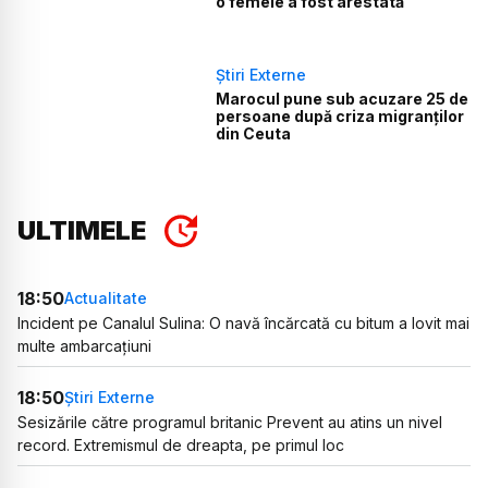
o femeie a fost arestată
Știri Externe
Marocul pune sub acuzare 25 de
persoane după criza migranților
din Ceuta
ULTIMELE
18:50
Actualitate
Incident pe Canalul Sulina: O navă încărcată cu bitum a lovit mai
multe ambarcațiuni
18:50
Știri Externe
Sesizările către programul britanic Prevent au atins un nivel
record. Extremismul de dreapta, pe primul loc