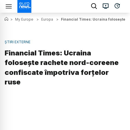
>
My Europe
>
Europa
>
Financial Times: Ucraina foloseşte r
ȘTIRI EXTERNE
Financial Times: Ucraina
foloseşte rachete nord-coreene
confiscate împotriva forţelor
ruse