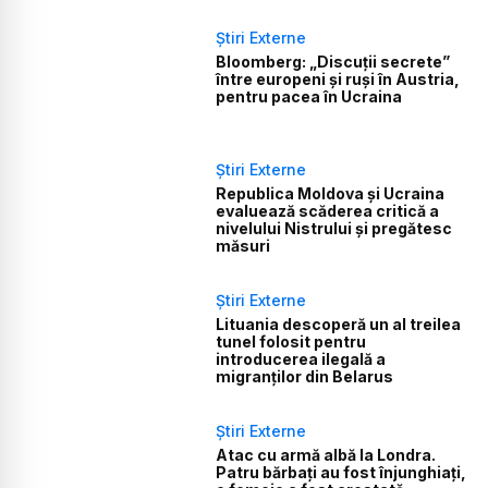
Știri Externe
Bloomberg: „Discuții secrete”
între europeni și ruși în Austria,
pentru pacea în Ucraina
Știri Externe
Republica Moldova și Ucraina
evaluează scăderea critică a
nivelului Nistrului și pregătesc
măsuri
Știri Externe
Lituania descoperă un al treilea
tunel folosit pentru
introducerea ilegală a
migranților din Belarus
Știri Externe
Atac cu armă albă la Londra.
Patru bărbați au fost înjunghiați,