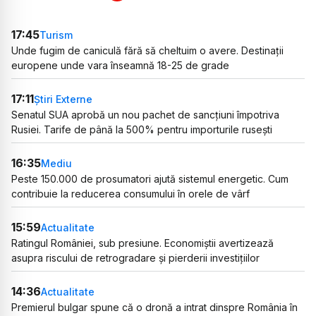
17:45
Turism
Unde fugim de caniculă fără să cheltuim o avere. Destinații
europene unde vara înseamnă 18-25 de grade
17:11
Știri Externe
Senatul SUA aprobă un nou pachet de sancțiuni împotriva
Rusiei. Tarife de până la 500% pentru importurile rusești
16:35
Mediu
Peste 150.000 de prosumatori ajută sistemul energetic. Cum
contribuie la reducerea consumului în orele de vârf
15:59
Actualitate
Ratingul României, sub presiune. Economiștii avertizează
asupra riscului de retrogradare și pierderii investițiilor
14:36
Actualitate
Premierul bulgar spune că o dronă a intrat dinspre România în