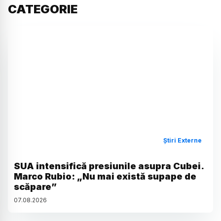
CATEGORIE
Știri Externe
SUA intensifică presiunile asupra Cubei.
Marco Rubio: „Nu mai există supape de
scăpare”
07
.
08
.
2026