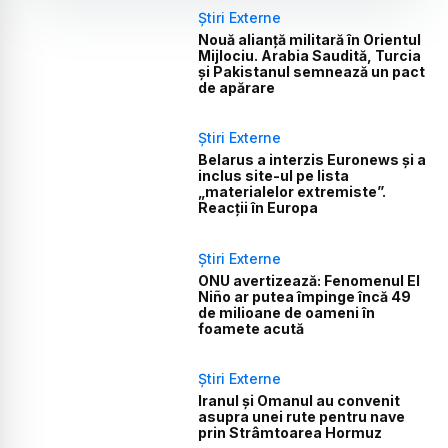
Știri Externe
Nouă alianță militară în Orientul
Mijlociu. Arabia Saudită, Turcia
și Pakistanul semnează un pact
de apărare
Știri Externe
Belarus a interzis Euronews și a
inclus site-ul pe lista
„materialelor extremiste”.
Reacții în Europa
Știri Externe
ONU avertizează: Fenomenul El
Niño ar putea împinge încă 49
de milioane de oameni în
foamete acută
Știri Externe
Iranul și Omanul au convenit
asupra unei rute pentru nave
prin Strâmtoarea Hormuz