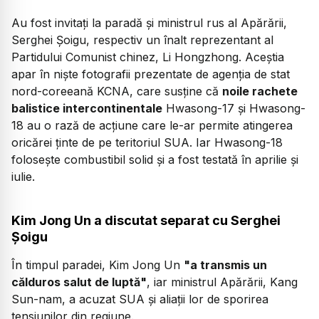
Au fost invitați la paradă și ministrul rus al Apărării,
Serghei Șoigu, respectiv un înalt reprezentant al
Partidului Comunist chinez, Li Hongzhong. Aceștia
apar în niște fotografii prezentate de agenția de stat
nord-coreeană KCNA, care susține că
noile rachete
balistice intercontinentale
Hwasong-17 şi Hwasong-
18 au o rază de acțiune care le-ar permite atingerea
oricărei ținte de pe teritoriul SUA. Iar Hwasong-18
folosește combustibil solid și a fost testată în aprilie și
iulie.
Kim Jong Un a discutat separat cu Serghei
Șoigu
În timpul paradei, Kim Jong Un
"a transmis un
călduros salut de luptă"
, iar ministrul Apărării, Kang
Sun-nam, a acuzat SUA şi aliaţii lor de sporirea
tensiunilor din regiune.