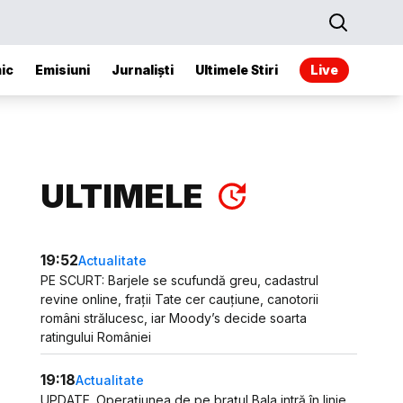
ic
Emisiuni
Jurnaliști
Ultimele Stiri
Live
ULTIMELE
19:52
Actualitate
PE SCURT: Barjele se scufundă greu, cadastrul
revine online, frații Tate cer cauțiune, canotorii
români strălucesc, iar Moody’s decide soarta
ratingului României
19:18
Actualitate
UPDATE. Operațiunea de pe brațul Bala intră în linie