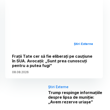
Știri Externe
Frații Tate cer să fie eliberați pe cauțiune
în SUA. Avocații: „Sunt prea cunoscuți
pentru a putea fugi”
08
.
08
.
2026
Știri Externe
Trump respinge informațiile
despre lipsa de muniție:
„Avem rezerve uriașe”