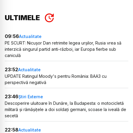
ULTIMELE
09:56
Actualitate
PE SCURT: Nicușor Dan retrimite legea urșilor, Rusia vrea să
interzică singurul partid anti-război, iar Europa fierbe sub
caniculă
23:52
Actualitate
UPDATE Ratingul Moody's pentru România: BAA3 cu
perspectivă negativă
23:46
Știri Externe
Descoperire uluitoare în Dunăre, la Budapesta: o motocicletă
militară și rămășițele a doi soldați germani, scoase la iveală de
secetă
22:58
Actualitate