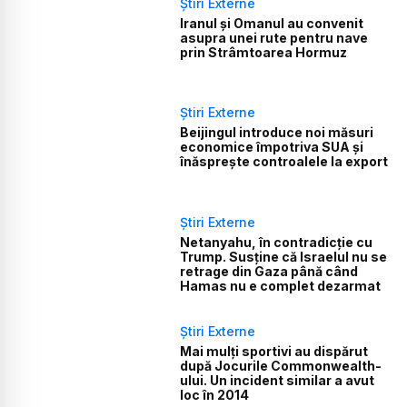
Știri Externe
Iranul și Omanul au convenit
asupra unei rute pentru nave
prin Strâmtoarea Hormuz
Știri Externe
Beijingul introduce noi măsuri
economice împotriva SUA și
înăsprește controalele la export
Știri Externe
Netanyahu, în contradicție cu
Trump. Susține că Israelul nu se
retrage din Gaza până când
Hamas nu e complet dezarmat
Știri Externe
Mai mulți sportivi au dispărut
după Jocurile Commonwealth-
ului. Un incident similar a avut
loc în 2014