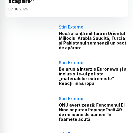
scăpare”
07
.
08
.
2026
Știri Externe
Nouă alianță militară în Orientul
Mijlociu. Arabia Saudită, Turcia
și Pakistanul semnează un pact
de apărare
Știri Externe
Belarus a interzis Euronews și a
inclus site-ul pe lista
„materialelor extremiste”.
Reacții în Europa
Știri Externe
ONU avertizează: Fenomenul El
Niño ar putea împinge încă 49
de milioane de oameni în
foamete acută