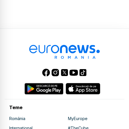
Teme
România
MyEurope
Internațional
#TheCube