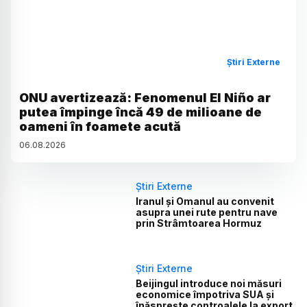
Știri Externe
ONU avertizează: Fenomenul El Niño ar
putea împinge încă 49 de milioane de
oameni în foamete acută
06
.
08
.
2026
Știri Externe
Iranul și Omanul au convenit
asupra unei rute pentru nave
prin Strâmtoarea Hormuz
Știri Externe
Beijingul introduce noi măsuri
economice împotriva SUA și
înăsprește controalele la export