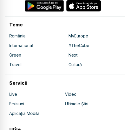
Teme
România
MyEurope
Internațional
#TheCube
Green
Next
Travel
Cultură
Servicii
Live
Video
Emisiuni
Ultimele Știri
Aplicația Mobilă
Utile