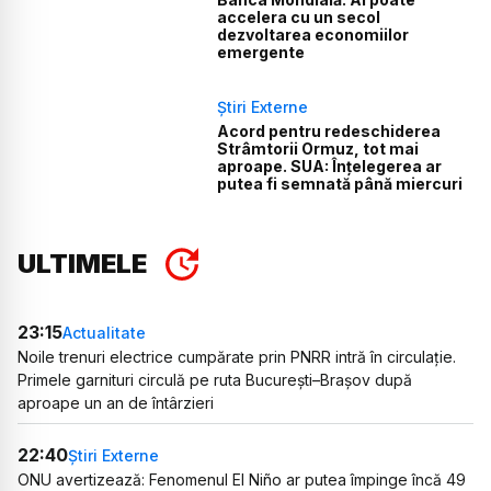
accelera cu un secol
dezvoltarea economiilor
emergente
Știri Externe
Acord pentru redeschiderea
Strâmtorii Ormuz, tot mai
aproape. SUA: Înțelegerea ar
putea fi semnată până miercuri
ULTIMELE
23:15
Actualitate
Noile trenuri electrice cumpărate prin PNRR intră în circulație.
Primele garnituri circulă pe ruta București–Brașov după
aproape un an de întârzieri
22:40
Știri Externe
ONU avertizează: Fenomenul El Niño ar putea împinge încă 49