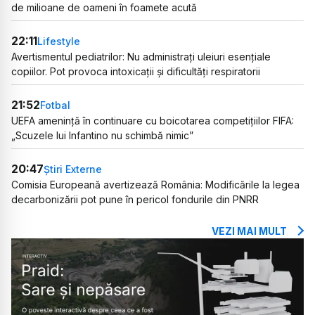
de milioane de oameni în foamete acută
22:11
Lifestyle
Avertismentul pediatrilor: Nu administrați uleiuri esențiale
copiilor. Pot provoca intoxicații și dificultăți respiratorii
21:52
Fotbal
UEFA amenință în continuare cu boicotarea competițiilor FIFA:
„Scuzele lui Infantino nu schimbă nimic”
20:47
Știri Externe
Comisia Europeană avertizează România: Modificările la legea
decarbonizării pot pune în pericol fondurile din PNRR
VEZI MAI MULT