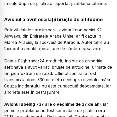
minute după ce piloții au raportat probleme tehnice.
Avionul a avut oscilații bruște de altitudine
Potrivit datelor preliminare, avionul companiei K2
Airways, din Emiratele Arabe Unite, ar fi căzut în
Marea Arabiei, la sud-vest de Karachi. Autoritățile au
început o amplă operațiune de căutare și salvare.
Datele Flightradar24 arată că, înainte de dispariție,
aeronava a avut variații bruște de altitudine, urmate de
un picaj extrem de rapid. Ultimul semnal a fost
transmis la doar 330 de metri deasupra nivelului mării.
Cauza incidentului nu este cunoscută deocamdată, iar
ancheta este în desfășurare.
Avionul Boeing 737 are o vechime de 27 de ani
, iar
primele probleme au fost semnatale de piloți la ora
21:18 (ora standard a Pakistanului). Controlul local al