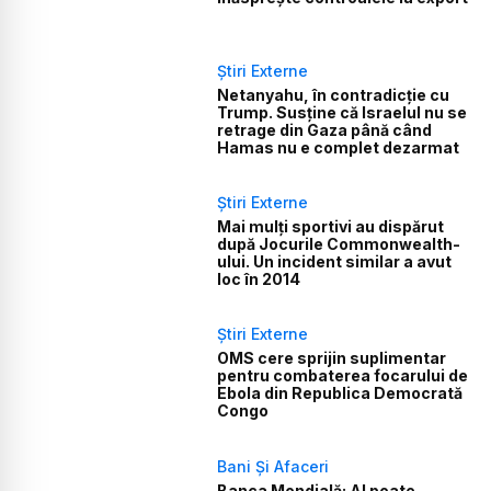
Știri Externe
Netanyahu, în contradicție cu
Trump. Susține că Israelul nu se
retrage din Gaza până când
Hamas nu e complet dezarmat
Știri Externe
Mai mulți sportivi au dispărut
după Jocurile Commonwealth-
ului. Un incident similar a avut
loc în 2014
Știri Externe
OMS cere sprijin suplimentar
pentru combaterea focarului de
Ebola din Republica Democrată
Congo
Bani Și Afaceri
Banca Mondială: AI poate