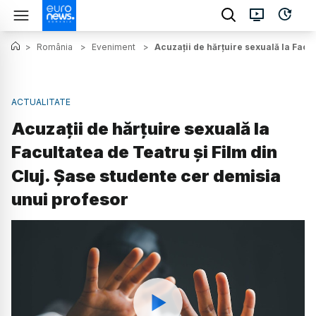
>
România
>
Eveniment
>
Acuzații de hărțuire sexuală la Facu
ACTUALITATE
Acuzații de hărțuire sexuală la
Facultatea de Teatru și Film din
Cluj. Șase studente cer demisia
unui profesor