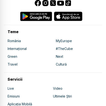
Teme
România
MyEurope
Internațional
#TheCube
Green
Next
Travel
Cultură
Servicii
Live
Video
Emisiuni
Ultimele Știri
Aplicația Mobilă