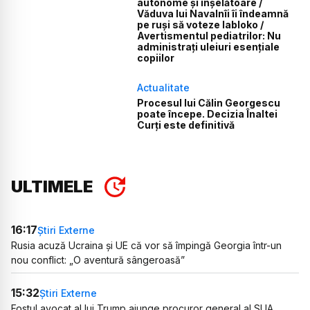
autonome și înșelătoare /
Văduva lui Navalnîi îi îndeamnă
pe ruși să voteze Iabloko /
Avertismentul pediatrilor: Nu
administrați uleiuri esențiale
copiilor
Actualitate
Procesul lui Călin Georgescu
poate începe. Decizia Înaltei
Curți este definitivă
ULTIMELE
16:17
Știri Externe
Rusia acuză Ucraina și UE că vor să împingă Georgia într-un
nou conflict: „O aventură sângeroasă”
15:32
Știri Externe
Fostul avocat al lui Trump ajunge procuror general al SUA.