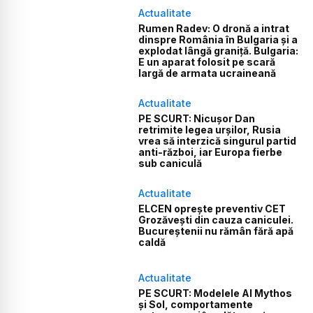
Actualitate
Rumen Radev: O dronă a intrat
dinspre România în Bulgaria și a
explodat lângă graniță. Bulgaria:
E un aparat folosit pe scară
largă de armata ucraineană
Actualitate
PE SCURT: Nicușor Dan
retrimite legea urșilor, Rusia
vrea să interzică singurul partid
anti-război, iar Europa fierbe
sub caniculă
Actualitate
ELCEN oprește preventiv CET
Grozăvești din cauza caniculei.
Bucureștenii nu rămân fără apă
caldă
Actualitate
PE SCURT: Modelele AI Mythos
și Sol, comportamente