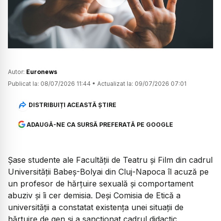
Watch
Autor:
Euronews
Publicat la:
08/07/2026 11:44
•
Actualizat la:
09/07/2026 07:01
DISTRIBUIȚI ACEASTĂ ȘTIRE
ADAUGĂ-NE CA SURSĂ PREFERATĂ PE GOOGLE
Șase studente ale Facultății de Teatru și Film din cadrul
Universității Babeș-Bolyai din Cluj-Napoca îl acuză pe
un profesor de hărțuire sexuală și comportament
abuziv și îi cer demisia. Deși Comisia de Etică a
universității a constatat existența unei situații de
hărțuire de gen și a sancționat cadrul didactic,