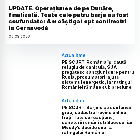
UPDATE. Operațiunea de pe Dunăre,
finalizată. Toate cele patru barje au fost
scufundate: Am câștigat opt centimetri
la Cernavodă
09
.
08
.
2026
Actualitate
PE SCURT: România își caută
refugiu de caniculă, SUA
pregătesc sancțiuni dure pentru
Rusia, prosumatorii ajută
sistemul energetic, iar ratingul
României rămâne sub presiune
Actualitate
PE SCURT: Barjele se scufundă
greu, cadastrul revine online,
frații Tate cer cauțiune,
canotorii români strălucesc, iar
Moody’s decide soarta
ratingului României