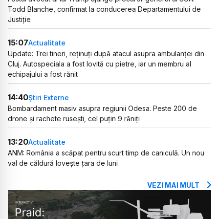
Todd Blanche, confirmat la conducerea Departamentului de
Justiție
15:07
Actualitate
Update: Trei tineri, reținuți după atacul asupra ambulanței din
Cluj. Autospeciala a fost lovită cu pietre, iar un membru al
echipajului a fost rănit
14:40
Știri Externe
Bombardament masiv asupra regiunii Odesa. Peste 200 de
drone și rachete rusești, cel puțin 9 răniți
13:20
Actualitate
ANM: România a scăpat pentru scurt timp de caniculă. Un nou
val de căldură lovește țara de luni
VEZI MAI MULT