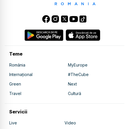
Teme
România
MyEurope
Internațional
#TheCube
Green
Next
Travel
Cultură
Servicii
Live
Video