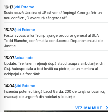
16:17
Știri Externe
Rusia acuză Ucraina și UE că vor să împingă Georgia într-un
nou conflict: „O aventură sângeroasă”
15:32
Știri Externe
Fostul avocat al lui Trump ajunge procuror general al SUA.
Todd Blanche, confirmat la conducerea Departamentului de
Justiție
15:07
Actualitate
Update: Trei tineri, reținuți după atacul asupra ambulanței din
Cluj. Autospeciala a fost lovită cu pietre, iar un membru al
echipajului a fost rănit
14:04
Știri Externe
Incendiu puternic lângă Lacul Garda: 200 de turiști și localnici,
evacuați de urgență din hoteluri și locuințe
VEZI MAI MULT