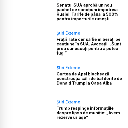
Senatul SUA aprobă un nou
pachet de sancțiuni împotriva
Rusiei. Tarife de până la 500%
pentru importurile rusești
Știri Externe
Frații Tate cer să fie eliberați pe
cauțiune în SUA. Avocații: „Sunt
prea cunoscuți pentru a putea
fugi”
Știri Externe
Curtea de Apel blochează
construcția sălii de bal dorite de
Donald Trump la Casa Albă
Știri Externe
Trump respinge informațiile
despre lipsa de muniție: „Avem
rezerve uriașe”