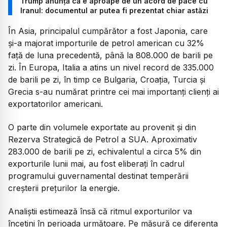
Trump anunță că e aproape de un acord de pace cu
Iranul: documentul ar putea fi prezentat chiar astăzi
În Asia, principalul cumpărător a fost Japonia, care
și-a majorat importurile de petrol american cu 32%
față de luna precedentă, până la 808.000 de barili pe
zi. În Europa, Italia a atins un nivel record de 335.000
de barili pe zi, în timp ce Bulgaria, Croația, Turcia și
Grecia s-au numărat printre cei mai importanți clienți ai
exportatorilor americani.
O parte din volumele exportate au provenit și din
Rezerva Strategică de Petrol a SUA. Aproximativ
283.000 de barili pe zi, echivalentul a circa 5% din
exporturile lunii mai, au fost eliberați în cadrul
programului guvernamental destinat temperării
creșterii prețurilor la energie.
Analiștii estimează însă că ritmul exporturilor va
încetini în perioada următoare. Pe măsură ce diferența