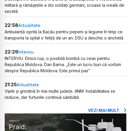
militară și rămășițele a doi soldați germani, scoase la iveală de
secetă
22:58
Actualitate
Ambulanță oprită la Bacău pentru pepeni și legume în timp ce
transporta la spital o fetiță de un an. DSU a deschis o anchetă
22:29
Interviu
INTERVIU. Etnicii ruși, o posibilă bombă cu ceas pentru
Republica Moldova. Dan Barna: „Este un lucru bun că vorbim
despre Republica Moldova. Este primul pas”
21:25
Actualitate
Vijelii și grindină în mai multe județe. ANM: Instabilitatea se
reduce, dar furtunile continuă sâmbătă
VEZI MAI MULT