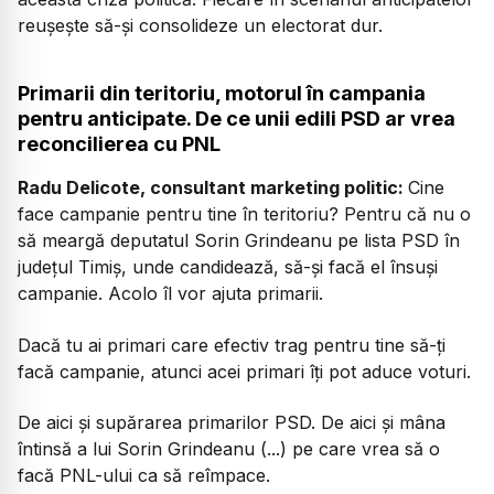
reușește să-și consolideze un electorat dur.
Primarii din teritoriu, motorul în campania
pentru anticipate. De ce unii edili PSD ar vrea
reconcilierea cu PNL
Radu Delicote, consultant marketing politic:
Cine
face campanie pentru tine în teritoriu? Pentru că nu o
să meargă deputatul Sorin Grindeanu pe lista PSD în
județul Timiș, unde candidează, să-și facă el însuși
campanie. Acolo îl vor ajuta primarii.
Dacă tu ai primari care efectiv trag pentru tine să-ți
facă campanie, atunci acei primari îți pot aduce voturi.
De aici și supărarea primarilor PSD. De aici și mâna
întinsă a lui Sorin Grindeanu (...) pe care vrea să o
facă PNL-ului ca să reîmpace.