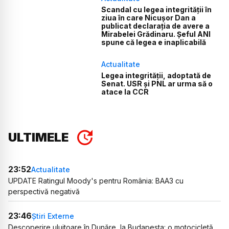
Scandal cu legea integrității în
ziua în care Nicușor Dan a
publicat declarația de avere a
Mirabelei Grădinaru. Șeful ANI
spune că legea e inaplicabilă
Actualitate
Legea integrității, adoptată de
Senat. USR și PNL ar urma să o
atace la CCR
ULTIMELE
23:52
Actualitate
UPDATE Ratingul Moody's pentru România: BAA3 cu
perspectivă negativă
23:46
Știri Externe
Descoperire uluitoare în Dunăre, la Budapesta: o motocicletă