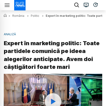
>
România
>
Politic
>
Expert în marketing politic: Toate parti
ANALIZĂ
Expert în marketing politic: Toate
partidele comunică pe ideea
alegerilor anticipate. Avem doi
câștigători foarte mari