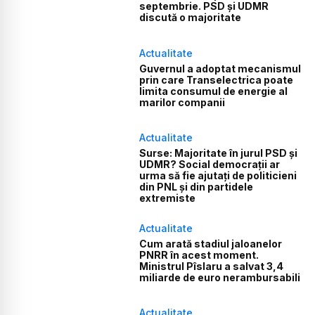
septembrie. PSD și UDMR
discută o majoritate
Actualitate
Guvernul a adoptat mecanismul
prin care Transelectrica poate
limita consumul de energie al
marilor companii
Actualitate
Surse: Majoritate în jurul PSD și
UDMR? Social democrații ar
urma să fie ajutați de politicieni
din PNL și din partidele
extremiste
Actualitate
Cum arată stadiul jaloanelor
PNRR în acest moment.
Ministrul Pîslaru a salvat 3,4
miliarde de euro nerambursabili
Actualitate