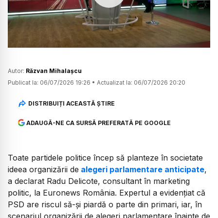
Watch
Autor:
Răzvan Mihalașcu
Publicat la:
06/07/2026 19:26
•
Actualizat la:
06/07/2026 20:20
DISTRIBUIȚI ACEASTĂ ȘTIRE
ADAUGĂ-NE CA SURSĂ PREFERATĂ PE GOOGLE
Toate partidele politice încep să planteze în societate
ideea organizării de
alegeri parlamentare anticipate
,
a declarat Radu Delicote, consultant în marketing
politic, la Euronews România. Expertul a evidențiat că
PSD are riscul să-și piardă o parte din primari, iar, în
scenariul organizării de alegeri parlamentare înainte de