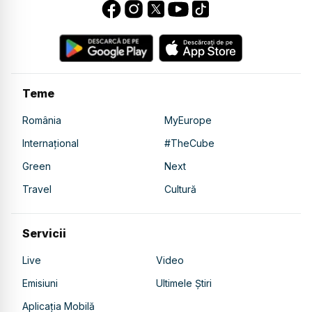
Teme
România
MyEurope
Internațional
#TheCube
Green
Next
Travel
Cultură
Servicii
Live
Video
Emisiuni
Ultimele Știri
Aplicația Mobilă