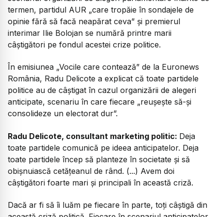
termen, partidul AUR „care tropăie în sondajele de
opinie fără să facă neapărat ceva” și premierul
interimar Ilie Bolojan se numără printre marii
câștigători pe fondul acestei crize politice.
În emisiunea „Vocile care contează” de la Euronews
România, Radu Delicote a explicat că toate partidele
politice au de câștigat în cazul organizării de alegeri
anticipate, scenariu în care fiecare „reușește să-și
consolideze un electorat dur”.
Radu Delicote, consultant marketing politic:
Deja
toate partidele comunică pe ideea anticipatelor. Deja
toate partidele încep să planteze în societate și să
obișnuiască cetățeanul de rând. (...) Avem doi
câștigători foarte mari și principali în această criză.
Dacă ar fi să îi luăm pe fiecare în parte, toți câștigă din
această criză politică. Fiecare în scenariul anticipatelor