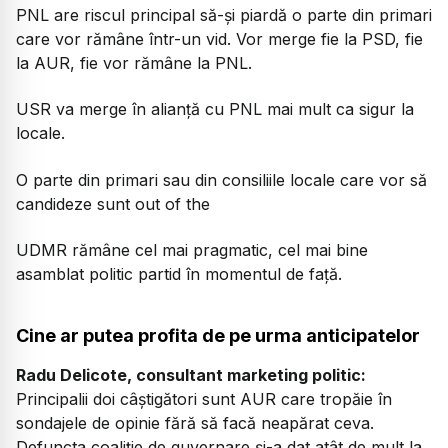
PNL are riscul principal să-și piardă o parte din primari
care vor rămâne într-un vid. Vor merge fie la PSD, fie
la AUR, fie vor rămâne la PNL.
USR va merge în alianță cu PNL mai mult ca sigur la
locale.
O parte din primari sau din consiliile locale care vor să
candideze sunt out of the
UDMR rămâne cel mai pragmatic, cel mai bine
asamblat politic partid în momentul de față.
Cine ar putea profita de pe urma anticipatelor
Radu Delicote, consultant marketing politic:
Principalii doi câștigători sunt AUR care tropăie în
sondajele de opinie fără să facă neapărat ceva.
Defuncta coaliție de guvernare și-a dat atât de mult la