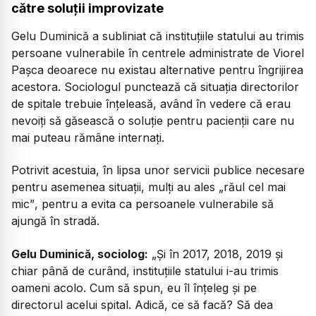
către soluții improvizate
Gelu Duminică a subliniat că instituțiile statului au trimis
persoane vulnerabile în centrele administrate de Viorel
Pașca deoarece nu existau alternative pentru îngrijirea
acestora. Sociologul punctează că situația directorilor
de spitale trebuie înțeleasă, având în vedere că erau
nevoiți să găsească o soluție pentru pacienții care nu
mai puteau rămâne internați.
Potrivit acestuia, în lipsa unor servicii publice necesare
pentru asemenea situații, mulți au ales
„răul cel mai
mic”
, pentru a evita ca persoanele vulnerabile să
ajungă în stradă.
Gelu Duminică, sociolog:
„
Și în 2017, 2018, 2019 și
chiar până de curând, instituțiile statului i-au trimis
oameni acolo. Cum să spun, eu îl înțeleg și pe
directorul acelui spital. Adică, ce să facă? Să dea