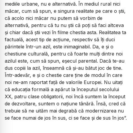
mediile urbane, nu e alternativă. În mediul rural nici
măcar, cum să spun, e singura realitate pe care o știi,
că acolo nici măcar nu putem să vorbim de
alternativă, pentru că tu nu știi că poți să faci altceva
și chiar dacă știi vezi în filme chestia asta. Realitatea ta
factuală, acest tip de acțiune, respectiv să îți duci
părintele într-un azil, este inimaginabil. Da, e și o
chestiune culturală, pentru că foarte mulți dintre noi
azilul este, cum să spun, eșecul parental. Dacă te-au
dus copiii la azil, înseamnă că și-au bătut joc de tine.
Într-adevăr, e și o chestie care ține de modul în care
noi ne-am raportat față de valorile Europei. Nu uitați
că educația formală a apărut la începutul secolului
XX, patru clase obligatorii, noi încă suntem la început
de dezvoltare, suntem o națiune tânără. Însă, cred că
trebuie să ne uităm mai degrabă că modernizarea nu
se face numai de jos în sus, ci se face și de sus în jos”.