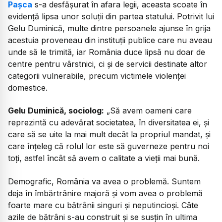
Pașca
s-a desfășurat în afara legii, aceasta scoate în
evidență lipsa unor soluții din partea statului. Potrivit lui
Gelu Duminică, multe dintre persoanele ajunse în grija
acestuia proveneau din instituții publice care nu aveau
unde să le trimită, iar România duce lipsă nu doar de
centre pentru vârstnici, ci și de servicii destinate altor
categorii vulnerabile, precum victimele violenței
domestice.
Gelu Duminică, sociolog:
„
Să avem oameni care
reprezintă cu adevărat societatea, în diversitatea ei, și
care să se uite la mai mult decât la propriul mandat, și
care înțeleg că rolul lor este să guverneze pentru noi
toți, astfel încât să avem o calitate a vieții mai bună.
Demografic, România va avea o problemă. Suntem
deja în îmbărtrânire majoră și vom avea o problemă
foarte mare cu bătrânii singuri și neputincioși. Câte
azile de bătrâni s-au construit și se susțin în ultima