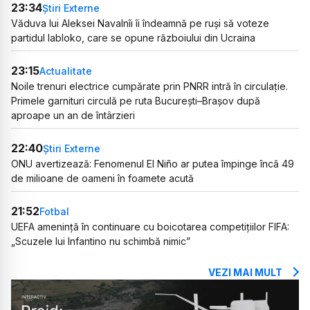
23:34
Știri Externe
Văduva lui Aleksei Navalnîi îi îndeamnă pe ruși să voteze
partidul Iabloko, care se opune războiului din Ucraina
23:15
Actualitate
Noile trenuri electrice cumpărate prin PNRR intră în circulație.
Primele garnituri circulă pe ruta București–Brașov după
aproape un an de întârzieri
22:40
Știri Externe
ONU avertizează: Fenomenul El Niño ar putea împinge încă 49
de milioane de oameni în foamete acută
21:52
Fotbal
UEFA amenință în continuare cu boicotarea competițiilor FIFA:
„Scuzele lui Infantino nu schimbă nimic”
VEZI MAI MULT