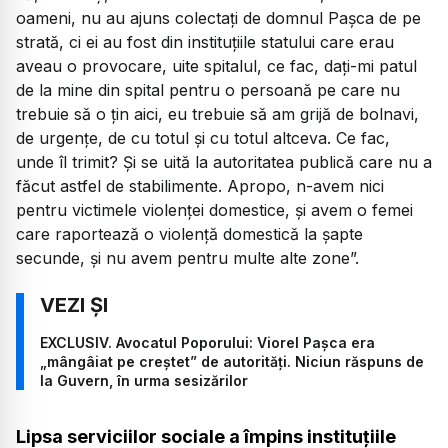
oameni, nu au ajuns colectați de domnul Pașca de pe
strată, ci ei au fost din instituțiile statului care erau
aveau o provocare, uite spitalul, ce fac, dați-mi patul
de la mine din spital pentru o persoană pe care nu
trebuie să o țin aici, eu trebuie să am grijă de bolnavi,
de urgențe, de cu totul și cu totul altceva. Ce fac,
unde îl trimit? Și se uită la autoritatea publică care nu a
făcut astfel de stabilimente. Apropo, n-avem nici
pentru victimele violenței domestice, și avem o femei
care raportează o violență domestică la șapte
secunde, și nu avem pentru multe alte zone”.
EXCLUSIV. Avocatul Poporului: Viorel Pașca era
„mângâiat pe creștet” de autorități. Niciun răspuns de
la Guvern, în urma sesizărilor
Lipsa serviciilor sociale a împins instituțiile