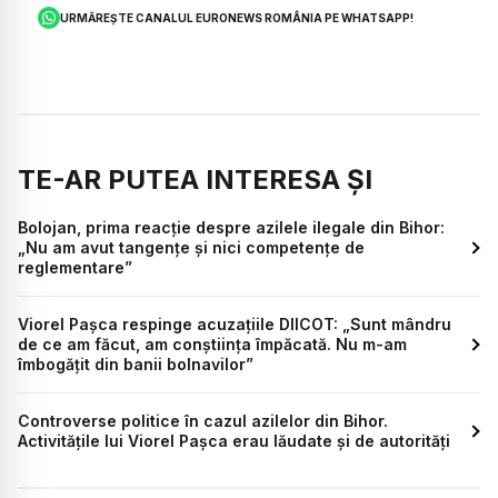
URMĂREȘTE CANALUL EURONEWS ROMÂNIA PE WHATSAPP!
TE-AR PUTEA INTERESA ȘI
Bolojan, prima reacție despre azilele ilegale din Bihor:
„Nu am avut tangențe și nici competențe de
reglementare”
Viorel Pașca respinge acuzațiile DIICOT: „Sunt mândru
de ce am făcut, am conștiința împăcată. Nu m-am
îmbogățit din banii bolnavilor”
Controverse politice în cazul azilelor din Bihor.
Activitățile lui Viorel Pașca erau lăudate și de autorități