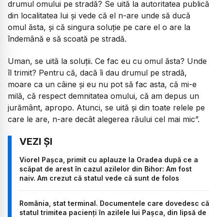
drumul omului pe stradă? Se uită la autoritatea publică
din localitatea lui și vede că el n-are unde să ducă
omul ăsta, și că singura soluție pe care el o are la
îndemână e să scoată pe stradă.
Uman, se uită la soluții. Ce fac eu cu omul ăsta? Unde
îl trimit? Pentru că, dacă îi dau drumul pe stradă,
moare ca un câine și eu nu pot să fac asta, că mi-e
milă, că respect demnitatea omului, că am depus un
jurământ, apropo. Atunci, se uită și din toate relele pe
care le are, n-are decât alegerea răului cel mai mic”.
Viorel Pașca, primit cu aplauze la Oradea după ce a
scăpat de arest în cazul azilelor din Bihor: Am fost
naiv. Am crezut că statul vede că sunt de folos
România, stat terminal. Documentele care dovedesc că
statul trimitea pacienți în azilele lui Pașca, din lipsă de