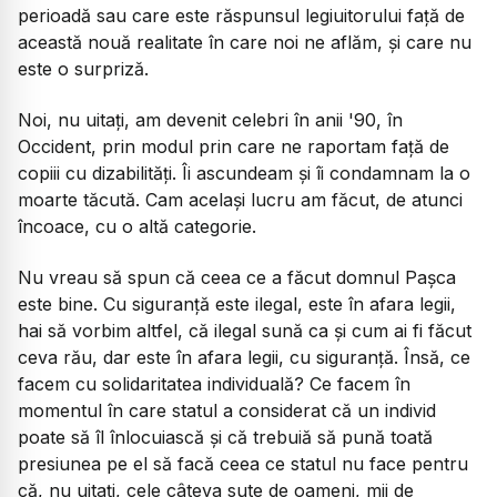
perioadă sau care este răspunsul legiuitorului față de
această nouă realitate în care noi ne aflăm, și care nu
este o surpriză.
Noi, nu uitați, am devenit celebri în anii '90, în
Occident, prin modul prin care ne raportam față de
copiii cu dizabilități. Îi ascundeam și îi condamnam la o
moarte tăcută. Cam același lucru am făcut, de atunci
încoace, cu o altă categorie.
Nu vreau să spun că ceea ce a făcut domnul Pașca
este bine. Cu siguranță este ilegal, este în afara legii,
hai să vorbim altfel, că ilegal sună ca și cum ai fi făcut
ceva rău, dar este în afara legii, cu siguranță. Însă, ce
facem cu solidaritatea individuală? Ce facem în
momentul în care statul a considerat că un individ
poate să îl înlocuiască și că trebuiă să pună toată
presiunea pe el să facă ceea ce statul nu face pentru
că, nu uitați, cele câteva sute de oameni, mii de