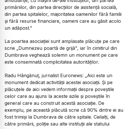
ambulanțe, cu mașini de-ale instituțiilor, din partea
primăriilor, din partea direcțiilor de asistență socială,
din partea spitalelor, majoritatea oamenilor fără familii
și fără resurse financiare, oameni care au găsit acolo
un adăpost.”
La poartea asociației sunt amplasate plăcuțe pe care
scrie
„Dumnezeu poartă de grijă”
, iar în cimitirul din
Dumbrava veghează solemn un monument pe care
este consemnată complicitatea autorităților.
Radu Hângănuț, jurnalist Euronews:
„Aici este un
monument dedicat activității acestei asociații. Și pe
plăcuțele de aici vedem informații despre poveștile
celor care au ajuns la aceste azile și poveștile în
general care au construit acestă asociație. De
exemplu, pe această plăcută scrie că 90% dintre ei au
fost trimiși la Dumbrava de către spitale. Ceilalți, de
către primării, poliție sau alte instituții ale statului