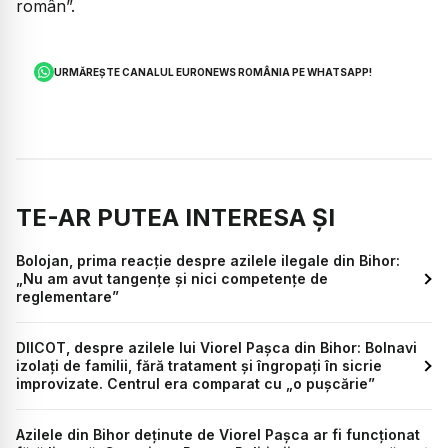
român”.
URMĂREȘTE CANALUL EURONEWS ROMÂNIA PE WHATSAPP!
TE-AR PUTEA INTERESA ȘI
Bolojan, prima reacție despre azilele ilegale din Bihor:
„Nu am avut tangențe și nici competențe de
reglementare”
DIICOT, despre azilele lui Viorel Pașca din Bihor: Bolnavi
izolați de familii, fără tratament și îngropați în sicrie
improvizate. Centrul era comparat cu „o pușcărie”
Azilele din Bihor deținute de Viorel Pașca ar fi funcționat