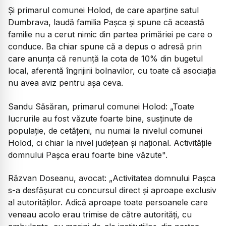
Și primarul comunei Holod, de care aparține satul
Dumbrava, laudă familia Pașca și spune că această
familie nu a cerut nimic din partea primăriei pe care o
conduce. Ba chiar spune că a depus o adresă prin
care anunța că renunță la cota de 10% din bugetul
local, aferentă îngrijirii bolnavilor, cu toate că asociația
nu avea aviz pentru așa ceva.
Sandu Săsăran, primarul comunei Holod:
„Toate
lucrurile au fost văzute foarte bine, susținute de
populație, de cetățeni, nu numai la nivelul comunei
Holod, ci chiar la nivel județean și național. Activitățile
domnului Pașca erau foarte bine văzute".
Răzvan Doseanu, avocat:
„Activitatea domnului Pașca
s-a desfășurat cu concursul direct și aproape exclusiv
al autorităților. Adică aproape toate persoanele care
veneau acolo erau trimise de către autorități, cu