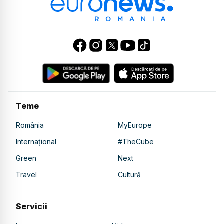
Teme
România
MyEurope
Internațional
#TheCube
Green
Next
Travel
Cultură
Servicii