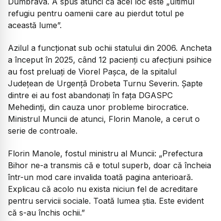
Dumbrava. A spus atunci că acel loc este
„ultimul
refugiu pentru oamenii care au pierdut totul pe
această lume”.
Azilul a funcționat sub ochii statului din 2006. Ancheta
a început în 2025, când 12 pacienţi cu afecţiuni psihice
au fost preluați de Viorel Pașca, de la spitalul
Județean de Urgență Drobeta Turnu Severin. Șapte
dintre ei au fost abandonați în fața DGASPC
Mehedinți, din cauza unor probleme birocratice.
Ministrul Muncii de atunci, Florin Manole, a cerut o
serie de controale.
Florin Manole, fostul ministru al Muncii:
„Prefectura
Bihor ne-a transmis că e totul superb, doar că încheia
într-un mod care invalida toată pagina anterioară.
Explicau că acolo nu exista niciun fel de acreditare
pentru servicii sociale. Toată lumea știa. Este evident
că s-au închis ochii.”