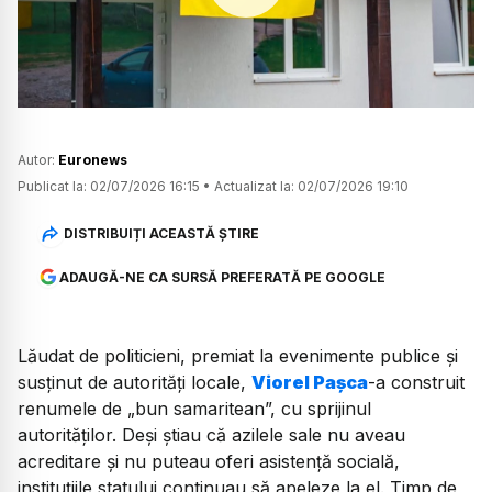
Watch
Autor:
Euronews
Publicat la:
02/07/2026 16:15
•
Actualizat la:
02/07/2026 19:10
DISTRIBUIȚI ACEASTĂ ȘTIRE
ADAUGĂ-NE CA SURSĂ PREFERATĂ PE GOOGLE
Lăudat de politicieni, premiat la evenimente publice și
susținut de autorități locale,
Viorel Pașca
-a construit
renumele de
„bun samaritean”,
cu sprijinul
autorităților. Deși știau că azilele sale nu aveau
acreditare și nu puteau oferi asistență socială,
instituțiile statului continuau să apeleze la el. Timp de