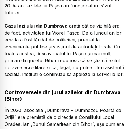
20 de ani, azilele lui Pașca au funcționat în văzul
tuturor.
Cazul azilului din Dumbrava
arată cât de vizibilă era,
de fapt, activitatea lui Viorel Pașca. De-a lungul anilor,
acesta a fost lăudat de politicieni, premiat la
evenimente publice și susținut de autorități locale. Cu
toate acestea, deși avocatul lui Pașca și mai mulți
primari din județul Bihor recunosc că se știa că azilul
nu avea acreditare și că, legal, nu putea oferi asistență
socială, instituțiile continuau să apeleze la serviciile lor.
Controversele din jurul azilelor din Dumbrava
(Bihor)
În 2020, asociația „Dumbrava – Dumnezeu Poartă de
Grijă” era premiată de o direcție a Consiliului Local
Oradea, iar „Bunul Samaritean din Bihor”, așa cum era