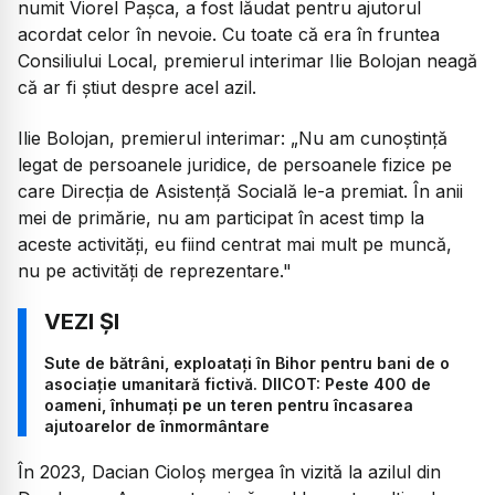
numit Viorel Pașca, a fost lăudat pentru ajutorul
acordat celor în nevoie. Cu toate că era în fruntea
Consiliului Local, premierul interimar Ilie Bolojan neagă
că ar fi știut despre acel azil.
Ilie Bolojan, premierul interimar:
„Nu am cunoștință
legat de persoanele juridice, de persoanele fizice pe
care Direcția de Asistență Socială le-a premiat. În anii
mei de primărie, nu am participat în acest timp la
aceste activități, eu fiind centrat mai mult pe muncă,
nu pe activități de reprezentare."
Sute de bătrâni, exploatați în Bihor pentru bani de o
asociație umanitară fictivă. DIICOT: Peste 400 de
oameni, înhumați pe un teren pentru încasarea
ajutoarelor de înmormântare
În 2023, Dacian Cioloș mergea în vizită la azilul din