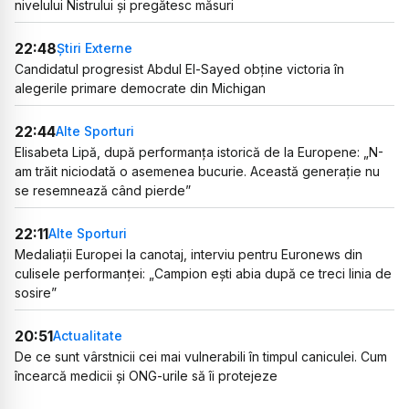
nivelului Nistrului și pregătesc măsuri
22:48
Știri Externe
Candidatul progresist Abdul El-Sayed obține victoria în
alegerile primare democrate din Michigan
22:44
Alte Sporturi
Elisabeta Lipă, după performanța istorică de la Europene: „N-
am trăit niciodată o asemenea bucurie. Această generație nu
se resemnează când pierde”
22:11
Alte Sporturi
Medaliații Europei la canotaj, interviu pentru Euronews din
culisele performanței: „Campion ești abia după ce treci linia de
sosire”
20:51
Actualitate
De ce sunt vârstnicii cei mai vulnerabili în timpul caniculei. Cum
încearcă medicii și ONG-urile să îi protejeze