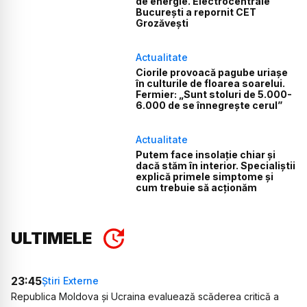
de energie. Electrocentrale
București a repornit CET
Grozăvești
Actualitate
Ciorile provoacă pagube uriașe
în culturile de floarea soarelui.
Fermier: „Sunt stoluri de 5.000-
6.000 de se înnegrește cerul”
Actualitate
Putem face insolație chiar și
dacă stăm în interior. Specialiștii
explică primele simptome și
cum trebuie să acționăm
ULTIMELE
23:45
Știri Externe
Republica Moldova și Ucraina evaluează scăderea critică a