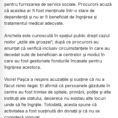
pentru furnizarea de servicii sociale. Procurorii acuză
că acestea ar fi fost menținute într-o stare de
dependență și nu ar fi beneficiat de îngrijirea și
tratamentul medical adecvate.
Ancheta este cunoscută în spațiul public drept cazul
noilor „azile ale groazei”, după ce procurorii au
anunțat că verifică inclusiv circumstanțele în care au
decedat sute de beneficiari ai centrelor și modul în
care au fost gestionate fondurile încasate pentru
îngrijirea acestora.
Viorel Pașca a respins acuzațiile și susține că nu a
făcut nimic ilegal. El afirmă că persoanele găzduite în
centre au fost trimise de spitale, primării, poliție și alte
instituții ale statului, deoarece nu existau alte locuri
unde să fie îngrijite. Totodată, acesta spune că
activitatea a fost susținută din donații și că nu se
consideră vinovat.