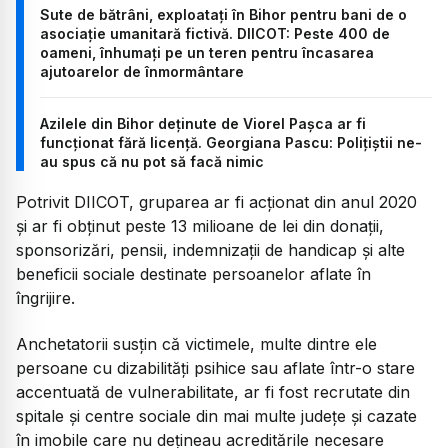
Sute de bătrâni, exploatați în Bihor pentru bani de o
asociație umanitară fictivă. DIICOT: Peste 400 de
oameni, înhumați pe un teren pentru încasarea
ajutoarelor de înmormântare
Azilele din Bihor deținute de Viorel Pașca ar fi
funcționat fără licență. Georgiana Pascu: Polițiștii ne-
au spus că nu pot să facă nimic
Potrivit DIICOT, gruparea ar fi acționat din anul 2020
și ar fi obținut peste 13 milioane de lei din donații,
sponsorizări, pensii, indemnizații de handicap și alte
beneficii sociale destinate persoanelor aflate în
îngrijire.
Anchetatorii susțin că victimele, multe dintre ele
persoane cu dizabilități psihice sau aflate într-o stare
accentuată de vulnerabilitate, ar fi fost recrutate din
spitale și centre sociale din mai multe județe și cazate
în imobile care nu dețineau acreditările necesare