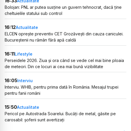
16:33
Actualitate
Bolojan: PNL ar putea susține un guvern tehnocrat, dacă ține
cheltuielile statului sub control
16:12
Actualitate
ELCEN oprește preventiv CET Grozăvești din cauza caniculei.
Bucureștenii nu rămân fără apă caldă
16:11
Lifestyle
Perseidele 2026. Ziua și ora când se vede cel mai bine ploaia
de meteori. Din ce locuri ai cea mai bună vizibilitate
16:05
Interviu
Interviu. WHIB, pentru prima dată în România. Mesajul trupei
pentru fanii români
15:50
Actualitate
Pericol pe Autostrada Soarelui. Bucăți de metal, găsite pe
carosabil: șoferii sunt avertizați