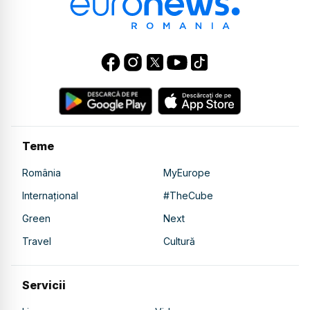
Teme
România
MyEurope
Internațional
#TheCube
Green
Next
Travel
Cultură
Servicii