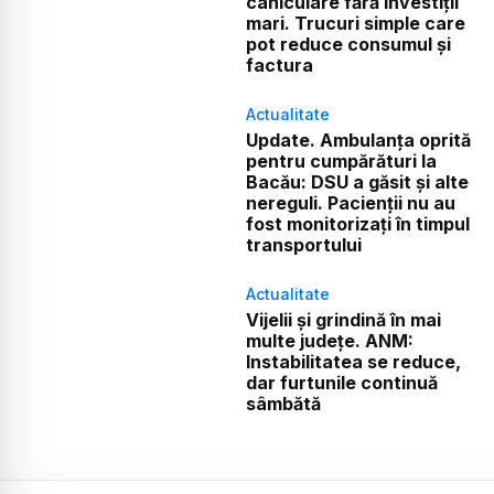
caniculare fără investiții
mari. Trucuri simple care
pot reduce consumul și
factura
Actualitate
Update. Ambulanța oprită
pentru cumpărături la
Bacău: DSU a găsit și alte
nereguli. Pacienții nu au
fost monitorizați în timpul
transportului
Actualitate
Vijelii și grindină în mai
multe județe. ANM:
Instabilitatea se reduce,
dar furtunile continuă
sâmbătă