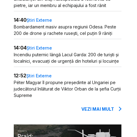
pietre, iar un membru al echipajului a fost rănit
14:40
Știri Externe
Bombardament masiv asupra regiunii Odesa. Peste
200 de drone și rachete rusești, cel puțin 9 răniți
14:04
Știri Externe
Incendiu puternic lângă Lacul Garda: 200 de turiști și
localnici, evacuați de urgență din hoteluri și locuințe
12:52
Știri Externe
Péter Magyar îl propune președinte al Ungariei pe
judecătorul înlăturat de Viktor Orban de la șefia Curții
Supreme
VEZI MAI MULT