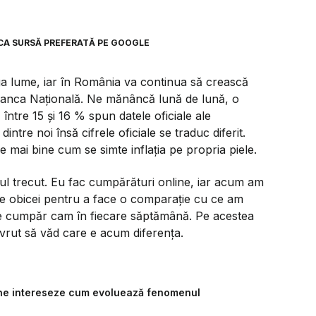
CA SURSĂ PREFERATĂ PE GOOGLE
eaga lume, iar în România va continua să crească
ă Banca Națională. Ne mănâncă lună de lună, o
 între 15 și 16 % spun datele oficiale ale
dintre noi însă cifrele oficiale se traduc diferit.
 mai bine cum se simte inflația pe propria piele.
ul trecut. Eu fac cumpărături online, iar acum am
e obicei pentru a face o comparație cu ce am
le cumpăr cam în fiecare săptămână. Pe acestea
vrut să văd care e acum diferența.
 să ne intereseze cum evoluează fenomenul