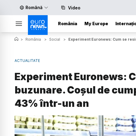
Română
Video
România
My Europe
Internați
>
România
>
Social
>
Experiment Euronews: Cum se resimt
ACTUALITATE
Experiment Euronews: Cu
buzunare. Coșul de cump
43% într-un an