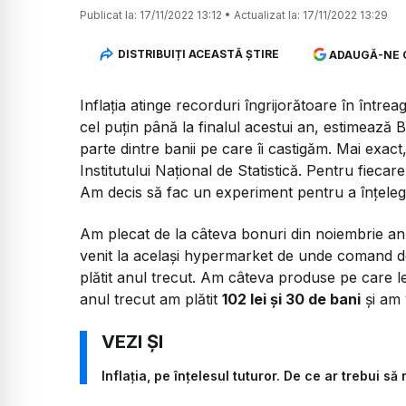
Publicat la:
17/11/2022 13:12
•
Actualizat la:
17/11/2022 13:29
DISTRIBUIȚI ACEASTĂ ȘTIRE
ADAUGĂ-NE 
Inflația atinge recorduri îngrijorătoare în într
cel puțin până la finalul acestui an, estimeaz
parte dintre banii pe care îi castigăm. Mai exact,
Institutului Național de Statistică. Pentru fiecare 
Am decis să fac un experiment pentru a înțelege
Am plecat de la câteva bonuri din noiembrie an
venit la același hypermarket de unde comand d
plătit anul trecut. Am câteva produse pe care 
anul trecut am plătit
102 lei și 30 de bani
și am 
Inflația, pe înțelesul tuturor. De ce ar trebui