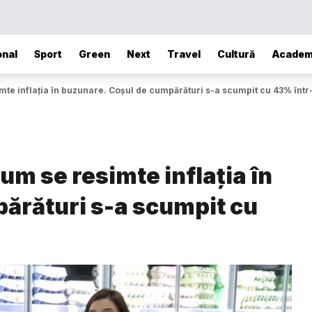
onal
Sport
Green
Next
Travel
Cultură
Academ
e inflația în buzunare. Coșul de cumpărături s-a scumpit cu 43% într
m se resimte inflația în
ărături s-a scumpit cu