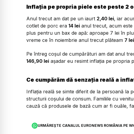
Inflația pe propria piele este peste 2 o
Anul trecut am dat pe un iaurt
2,40 lei
, iar acu
cotlet de porc era
14 lei
anul trecut, acum este
plus pentru un bax de apă: aproape 7 lei în pl
vreme ce în noiembrie anul trecut plăteam
7 lei
Pe întreg coșul de cumpărături am dat anul tr
146,90 lei
așadar eu resimt inflația pe propria p
Ce cumpărăm dă senzația reală a infla
Inflația reală se simte diferit de la persoană la 
structurii coșului de consum. Familiile cu venitu
cauză că produsele de bază cum ar fi ouăle, fa
URMĂREȘTE CANALUL EURONEWS ROMÂNIA PE W