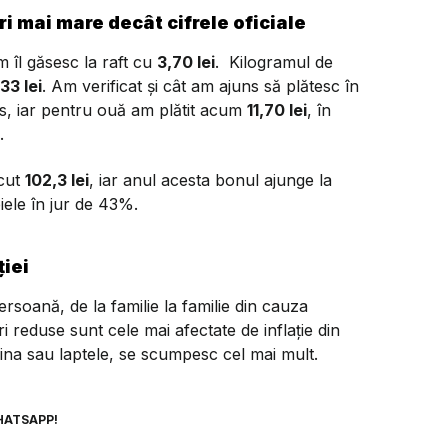
ri mai mare decât cifrele oficiale
m îl găsesc la raft cu
3,70 lei
. Kilogramul de
33 lei
. Am verificat și cât am ajuns să plătesc în
us, iar pentru ouă am plătit acum
11,70 lei
, în
.
ecut
102,3 lei
, iar anul acesta bonul ajunge la
iele în jur de 43%.
ției
persoană, de la familie la familie din cauza
ri reduse sunt cele mai afectate de inflație din
ina sau laptele, se scumpesc cel mai mult.
HATSAPP!