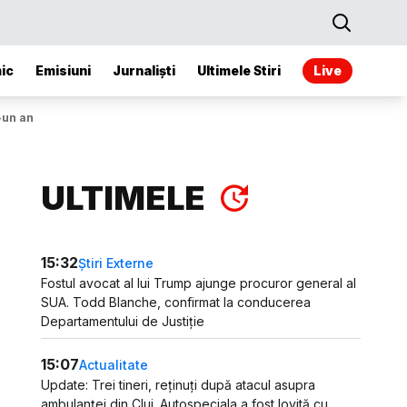
ic
Emisiuni
Jurnaliști
Ultimele Stiri
Live
-un an
ULTIMELE
15:32
Știri Externe
Fostul avocat al lui Trump ajunge procuror general al
SUA. Todd Blanche, confirmat la conducerea
Departamentului de Justiție
15:07
Actualitate
Update: Trei tineri, reținuți după atacul asupra
ambulanței din Cluj. Autospeciala a fost lovită cu