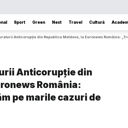
onal
Sport
Green
Next
Travel
Cultură
Academ
raturii Anticorupție din Republica Moldova, la Euronews România: „Tr
rii Anticorupție din
Euronews România:
ăm pe marile cazuri de