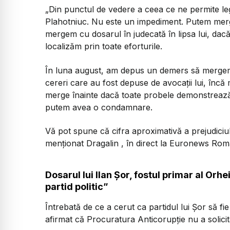
„Din punctul de vedere a ceea ce ne permite lege
Plahotniuc. Nu este un impediment. Putem merge
mergem cu dosarul în judecată în lipsa lui, dac
localizăm prin toate eforturile.
În luna august, am depus un demers să mergem în
cereri care au fost depuse de avocații lui, în
merge înainte dacă toate probele demonstrează 
putem avea o condamnare.
Vă pot spune că cifra aproximativă a prejudiciu
menționat Dragalin , în direct la Euronews Rom
Dosarul lui Ilan Șor, fostul primar al Orhe
partid politic”
Întrebată de ce a cerut ca partidul lui Șor să fi
afirmat că Procuratura Anticorupție nu a solicit