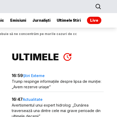
ic
Emisiuni
Jurnaliști
Ultimele Stiri
Live
ebuie să ne concentrăm pe marile cazuri de corupție”
ULTIMELE
16:59
Știri Externe
Trump respinge informațiile despre lipsa de muniție:
„Avem rezerve uriașe”
16:47
Actualitate
Avertismentul unui expert hidrolog: „Dunărea
traversează una dintre cele mai grave perioade din
ultimele decenii”