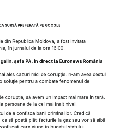
CA SURSĂ PREFERATĂ PE GOOGLE
e din Republica Moldova, a fost invitata
ia, în jurnalul de la ora 16:00.
agalin, șefa PA, în direct la Euronews România
i ales cazuri mici de corupție, n-am avea destul
fi o soluție pentru a combate fenomenul de
e corupție, să avem un impact mai mare în țară.
 persoane de la cel mai înalt nivel.
l de a confisca banii criminalilor. Cred că
, ca să poată plăti facturile la gaz sau vor să aibă
onfiscați care ajung în bugetul statului.