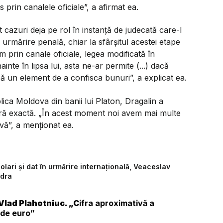
prin canalele oficiale”, a afirmat ea.
 cazuri deja pe rol în instanță de judecată care-l
 urmărire penală, chiar la sfârșitul acestei etape
prin canale oficiale, legea modificată în
te în lipsa lui, asta ne-ar permite (...) dacă
 un element de a confisca bunuri”, a explicat ea.
ica Moldova din banii lui Platon, Dragalin a
fră exactă. „În acest moment noi avem mai multe
vă”, a menționat ea.
lari și dat în urmărire internațională, Veaceslav
ndra
 Vlad Plahotniuc. „C
ifra aproximativă a
 de euro”