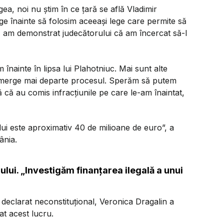
a, noi nu știm în ce țară se află Vladimir
 înainte să folosim aceeași lege care permite să
ă am demonstrat judecătorului că am încercat să-l
ainte în lipsa lui Plahotniuc. Mai sunt alte
că merge mai departe procesul. Sperăm să putem
că au comis infracțiunile pe care le-am înaintat,
lui este aproximativ 40 de milioane de euro”, a
ânia.
iului. „Investigăm finanțarea ilegală a unui
e declarat neconstituțional, Veronica Dragalin a
at acest lucru.