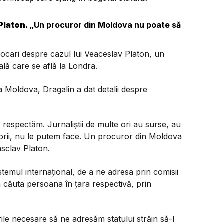
laton. „
Un procuror din Moldova nu poate să
ojocari despre cazul lui Veaceslav Platon, un
lă care se află la Londra.
a Moldova, Dragalin a dat detalii despre
e respectăm. Jurnaliștii de multe ori au surse, au
urorii, nu le putem face. Un procuror din Moldova
sclav Platon.
stemul internațional, de a ne adresa prin comisii
 a căuta persoana în țara respectivă, prin
le necesare să ne adresăm statului străin să-l