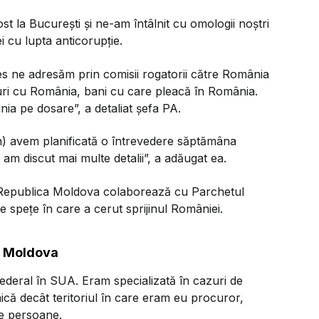
t la București și ne-am întâlnit cu omologii noștri
 cu lupta anticorupție.
 ne adresăm prin comisii rogatorii către România
ături cu România, bani cu care pleacă în România.
ia pe dosare”, a detaliat șefa PA.
) avem planificată o întrevedere săptămâna
 am discut mai multe detalii”, a adăugat ea.
n Republica Moldova colaborează cu Parchetul
 spețe în care a cerut sprijinul României.
a Moldova
ederal în SUA. Eram specializată în cazuri de
ică decât teritoriul în care eram eu procuror,
e persoane.