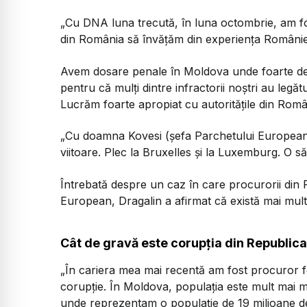
„Cu DNA luna trecută, în luna octombrie, am fos
din România să învățăm din experiența României
Avem dosare penale în Moldova unde foarte des
pentru că mulți dintre infractorii noștri au leg
Lucrăm foarte apropiat cu autoritățile din Român
„Cu doamna Kovesi (șefa Parchetului European
viitoare. Plec la Bruxelles și la Luxemburg. O să
Întrebată despre un caz în care procurorii di
European, Dragalin a afirmat că există mai multe
Cât de gravă este corupția din Republic
„În cariera mea mai recentă am fost procuror f
corupție. În Moldova, populația este mult mai m
unde reprezentam o populație de 19 milioane d