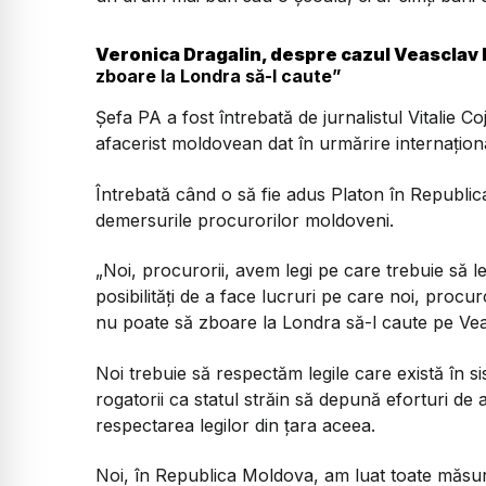
Veronica Dragalin, despre cazul Veasclav P
zboare la Londra să-l caute”
Șefa PA a fost întrebată de jurnalistul Vitalie C
afacerist moldovean dat în urmărire internaționa
Întrebată când o să fie adus Platon în Republic
demersurile procurorilor moldoveni.
„Noi, procurorii, avem legi pe care trebuie să l
posibilități de a face lucruri pe care noi, proc
nu poate să zboare la Londra să-l caute pe Vea
Noi trebuie să respectăm legile care există în si
rogatorii ca statul străin să depună eforturi de
respectarea legilor din țara aceea.
Noi, în Republica Moldova, am luat toate măsuri