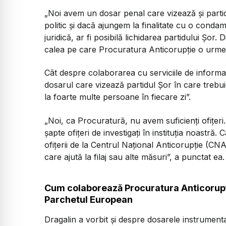
„Noi avem un dosar penal care vizează și partidu
politic și dacă ajungem la finalitate cu o conda
juridică, ar fi posibilă lichidarea partidului Șor
calea pe care Procuratura Anticorupție o urmea
Cât despre colaborarea cu serviciile de informaț
dosarul care vizează partidul Șor în care trebu
la foarte multe persoane în fiecare zi”.
„Noi, ca Procuratură, nu avem suficienți ofițeri
șapte ofițeri de investigați în instituția noast
ofițerii de la Centrul Național Anticorupție (CN
care ajută la filaj sau alte măsuri”, a punctat ea.
Cum colaborează Procuratura Anticorupț
Parchetul European
Dragalin a vorbit și despre dosarele instrumen