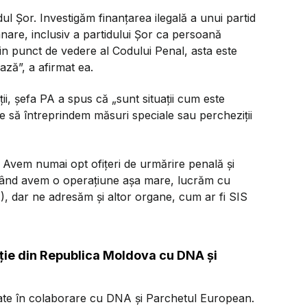
l Șor. Investigăm finanțarea ilegală a unui partid
mnare, inclusiv a partidului Șor ca persoană
. Din punct de vedere al Codului Penal, asta este
ză”, a afirmat ea.
ii, șefa PA a spus că „sunt situații cum este
ie să întreprindem măsuri speciale sau percheziții
. Avem numai opt ofițeri de urmărire penală și
ră. Când avem o operațiune așa mare, lucrăm cu
A), dar ne adresăm și altor organe, cum ar fi SIS
ie din Republica Moldova cu DNA și
tate în colaborare cu DNA și Parchetul European.