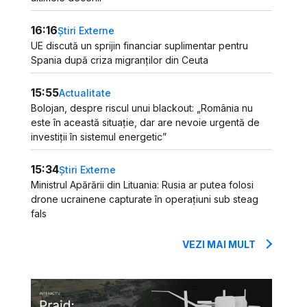
16:16
Știri Externe
UE discută un sprijin financiar suplimentar pentru
Spania după criza migranților din Ceuta
15:55
Actualitate
Bolojan, despre riscul unui blackout: „România nu
este în această situație, dar are nevoie urgentă de
investiții în sistemul energetic”
15:34
Știri Externe
Ministrul Apărării din Lituania: Rusia ar putea folosi
drone ucrainene capturate în operațiuni sub steag
fals
VEZI MAI MULT