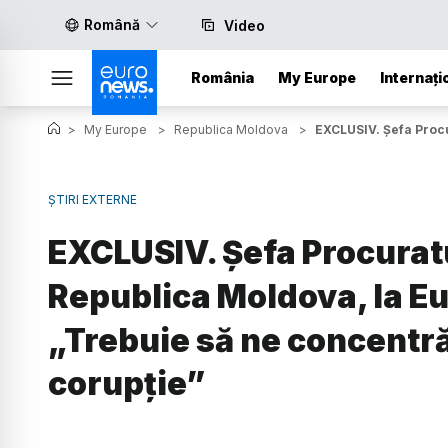
Română
Video
România
My Europe
Internați
>
My Europe
>
Republica Moldova
>
EXCLUSIV. Șefa Procu
ȘTIRI EXTERNE
EXCLUSIV. Șefa Procuratu
Republica Moldova, la 
„Trebuie să ne concentr
corupție”