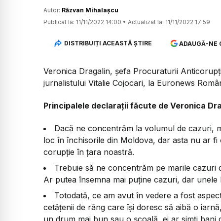
Autor:
Răzvan Mihalașcu
Publicat la:
11/11/2022 14:00
•
Actualizat la:
11/11/2022 17:59
DISTRIBUIȚI ACEASTĂ ȘTIRE
ADAUGĂ-NE 
Veronica Dragalin, șefa Procuraturii Anticorupți
jurnalistului Vitalie Cojocari, la Euronews Român
Principalele declarații făcute de Veronica Dr
Dacă ne concentrăm la volumul de cazuri, ma
loc în închisorile din Moldova, dar asta nu ar 
corupție în țara noastră.
Trebuie să ne concentrăm pe marile cazuri d
Ar putea însemna mai puține cazuri, dar unele la
Totodată, ce am avut în vedere a fost aspectu
cetățenii de râng care își doresc să aibă o iarnă
un drum mai bun sau o școală, ei ar simți bani c