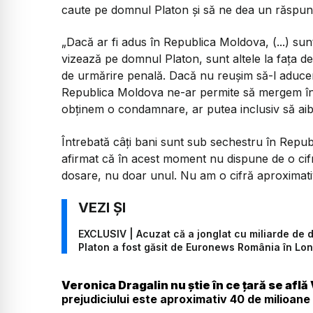
caute pe domnul Platon și să ne dea un răspuns 
„Dacă ar fi adus în Republica Moldova, (...) sunt
vizează pe domnul Platon, sunt altele la fața de
de urmărire penală. Dacă nu reușim să-l aducem 
Republica Moldova ne-ar permite să mergem înain
obținem o condamnare, ar putea inclusiv să aibă
Întrebată câți bani sunt sub sechestru în Republ
afirmat că în acest moment nu dispune de o ci
dosare, nu doar unul. Nu am o cifră aproximati
EXCLUSIV | Acuzat că a jonglat cu miliarde de do
Platon a fost găsit de Euronews România în Lo
Veronica Dragalin nu știe în ce țară se află
prejudiciului este aproximativ 40 de milioane