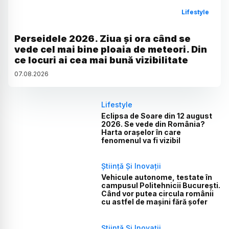
Lifestyle
Perseidele 2026. Ziua și ora când se
vede cel mai bine ploaia de meteori. Din
ce locuri ai cea mai bună vizibilitate
07
.
08
.
2026
Lifestyle
Eclipsa de Soare din 12 august
2026. Se vede din România?
Harta orașelor în care
fenomenul va fi vizibil
Știință Și Inovații
Vehicule autonome, testate în
campusul Politehnicii București.
Când vor putea circula românii
cu astfel de mașini fără șofer
Știință Și Inovații