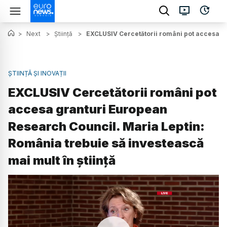
>
Next
>
Știință
>
EXCLUSIV Cercetătorii români pot accesa gr
ȘTIINȚĂ ȘI INOVAȚII
EXCLUSIV Cercetătorii români pot
accesa granturi European
Research Council. Maria Leptin:
România trebuie să investească
mai mult în știință