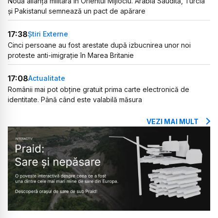
Nouă alianță militară în Orientul Mijlociu. Arabia Saudită, Turcia
și Pakistanul semnează un pact de apărare
17:38
Știri Externe
Cinci persoane au fost arestate după izbucnirea unor noi
proteste anti-imigrație în Marea Britanie
17:08
Actualitate
Românii mai pot obține gratuit prima carte electronică de
identitate. Până când este valabilă măsura
VEZI MAI MULT