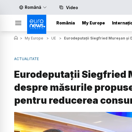
Română
Video
România
My Europe
Internați
>
My Europe
>
UE
>
Eurodeputații Siegfried Mureșan și
ACTUALITATE
Eurodeputații Siegfried 
despre măsurile propus
pentru reducerea consu