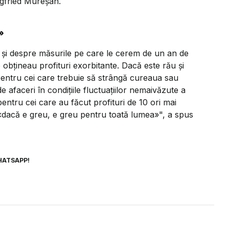
gfried Mureșan.
»
 și despre măsurile pe care le cerem de un an de
e obțineau profituri exorbitante. Dacă este rău și
pentru cei care trebuie să strângă cureaua sau
 afaceri în condițiile fluctuațiilor nemaivăzute a
 pentru cei care au făcut profituri de 10 ori mai
 «dacă e greu, e greu pentru toată lumea»", a spus
HATSAPP!