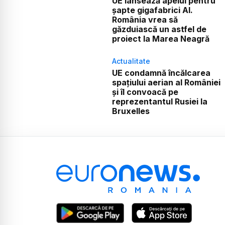
UE lansează apelul pentru
șapte gigafabrici AI.
România vrea să
găzduiască un astfel de
proiect la Marea Neagră
Actualitate
UE condamnă încălcarea
spațiului aerian al României
și îl convoacă pe
reprezentantul Rusiei la
Bruxelles