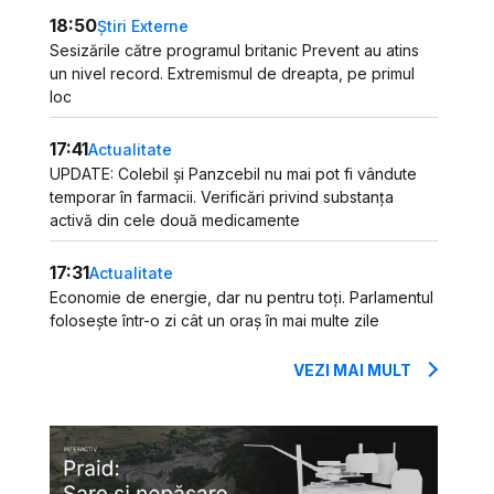
18:50
Știri Externe
Sesizările către programul britanic Prevent au atins
un nivel record. Extremismul de dreapta, pe primul
loc
17:41
Actualitate
UPDATE: Colebil și Panzcebil nu mai pot fi vândute
temporar în farmacii. Verificări privind substanța
activă din cele două medicamente
17:31
Actualitate
Economie de energie, dar nu pentru toți. Parlamentul
folosește într-o zi cât un oraș în mai multe zile
VEZI MAI MULT