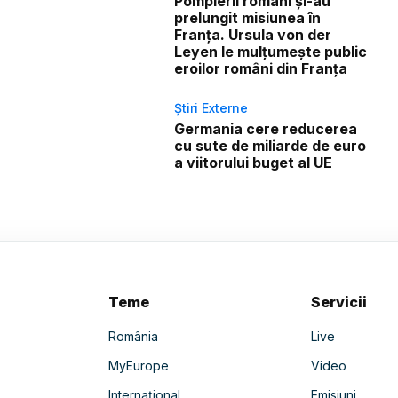
Pompierii români și-au
prelungit misiunea în
Franța. Ursula von der
Leyen le mulțumește public
eroilor români din Franța
Știri Externe
Germania cere reducerea
cu sute de miliarde de euro
a viitorului buget al UE
Teme
Servicii
România
Live
MyEurope
Video
Internațional
Emisiuni