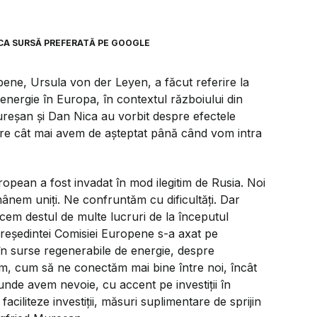
0
CA SURSĂ PREFERATĂ PE GOOGLE
pene, Ursula von der Leyen, a făcut referire la
ergie în Europa, în contextul războiului din
reșan și Dan Nica au vorbit despre efectele
pre cât mai avem de așteptat până când vom intra
ropean a fost invadat în mod ilegitim de Rusia. Noi
mânem uniți. Ne confruntăm cu dificultăți. Dar
acem destul de multe lucruri de la începutul
președintei Comisiei Europene s-a axat pe
i în surse regenerabile de energie, despre
em, cum să ne conectăm mai bine între noi, încât
de avem nevoie, cu accent pe investiții în
ciliteze investiții, măsuri suplimentare de sprijin