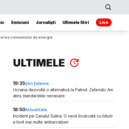
ic
Emisiuni
Jurnaliști
Ultimele Stiri
Live
ucerea consumului de energie
ULTIMELE
19:35
Știri Externe
Ucraina dezvoltă o alternativă la Patriot. Zelenski: Am
atins standardele necesare
18:50
Actualitate
Incident pe Canalul Sulina: O navă încărcată cu bitum
a lovit mai multe ambarcațiuni