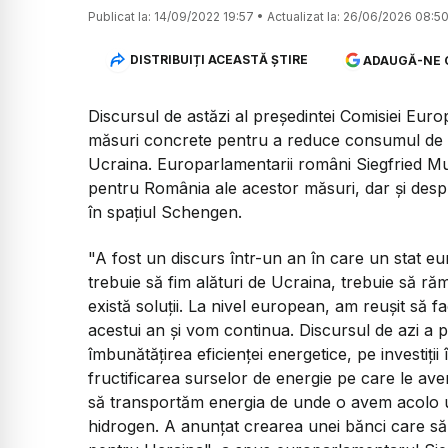
Publicat la:
14/09/2022 19:57
•
Actualizat la:
26/06/2026 08:5
DISTRIBUIȚI ACEASTĂ ȘTIRE
ADAUGĂ-NE 
Discursul de astăzi al președintei Comisiei Euro
măsuri concrete pentru a reduce consumul de en
Ucraina. Europarlamentarii români Siegfried Mu
pentru România ale acestor măsuri, dar și des
în spațiul Schengen.
"A fost un discurs într-un an în care un stat eu
trebuie să fim alături de Ucraina, trebuie să ră
există soluții. La nivel european, am reușit să f
acestui an și vom continua. Discursul de azi a 
îmbunătățirea eficienței energetice, pe investiți
fructificarea surselor de energie pe care le av
să transportăm energia de unde o avem acolo un
hidrogen. A anunțat crearea unei bănci care să fa