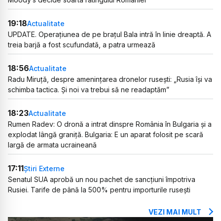
19:18
Actualitate
UPDATE. Operațiunea de pe brațul Bala intră în linie dreaptă. A
treia barjă a fost scufundată, a patra urmează
18:56
Actualitate
Radu Miruță, despre amenințarea dronelor rusești: „Rusia își va
schimba tactica. Și noi va trebui să ne readaptăm”
18:23
Actualitate
Rumen Radev: O dronă a intrat dinspre România în Bulgaria și a
explodat lângă graniță. Bulgaria: E un aparat folosit pe scară
largă de armata ucraineană
17:11
Știri Externe
Senatul SUA aprobă un nou pachet de sancțiuni împotriva
Rusiei. Tarife de până la 500% pentru importurile rusești
VEZI MAI MULT