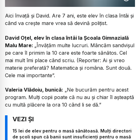
Aici învață și David. Are 7 ani, este elev în clasa întâi și
când va crește mare vrea să devină polițist.
David Oțel, elev în clasa întâi la Școala Gimnazială
Malu Mare:
„Învățăm multe lucruri. Mâncăm sandvișul
pe care îl primim la 10 care este foarte sănătos. Cel
mai mult îmi place când scriu. (Reporter: Ai și vreo
materie preferată? Matematica și româna. Sunt două.
Cele mai importante”.
Valeria Vlădoiu, bunică:
„Ne bucurăm pentru acest
program. Mulți copii poate că nu au și chiar îl așteaptă
cu multă plăcere la ora 10 când li se dă.”
15 lei de elev pentru o masă sănătoasă. Mulți directori
de școli spun că banii sunt insuficienți pentru o masă