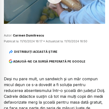
Watch
Autor:
Carmen Dumitrescu
Publicat la:
11/10/2024 16:17
•
Actualizat la:
11/10/2024 16:50
DISTRIBUIȚI ACEASTĂ ȘTIRE
ADAUGĂ-NE CA SURSĂ PREFERATĂ PE GOOGLE
Deși nu pare mult, un sandwich și un măr compun
micul dejun ce s-a dovedit a fi soluția pentru
reducerea absenteismului într-o școală din județul Dolj.
Cadrele didactice susțin că tot mai mulți copii din medii
defavorizate merg la școală pentru masa dată gratuit,
ce face pace parte din seria de măsuri luate de