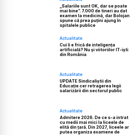
„Salariile sunt OK, dar se poate
mai bine”. 7.000 de tineri au dat
examen la medicină, dar Bolojan
spune că prea puțini ajung în
spitalele publice
Actualitate
Cui îi e frică de inteligența
artificială? Nu și viitoriilor IT-iști
din România
Actualitate
UPDATE Sindicaliștii din
Educație cer retragerea legii
salarizării din sectorul public
Actualitate
Admitere 2026. De ce s-a intrat
cu medii mai mici la liceele de
elită din țară. Din 2027, liceele ar
putea organiza examene de