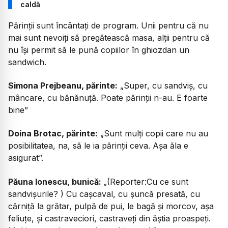
caldă
Părinții sunt încântați de program. Unii pentru că nu
mai sunt nevoiți să pregătească masa, alții pentru că
nu își permit să le pună copiilor în ghiozdan un
sandwich.
Simona Prejbeanu, părinte:
„Super, cu sandviș, cu
mâncare, cu bănănuță. Poate părinții n-au. E foarte
bine”
Doina Brotac, părinte:
„Sunt mulți copii care nu au
posibilitatea, na, să le ia părinții ceva. Așa ăla e
asigurat”.
Păuna Ionescu, bunică:
„(Reporter:Cu ce sunt
sandvișurile? ) Cu cașcaval, cu șuncă presată, cu
cărniță la grătar, pulpă de pui, le bagă și morcov, așa
feliuțe, și castraveciori, castraveți din ăștia proaspeți.