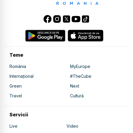
Teme
România
MyEurope
Internațional
#TheCube
Green
Next
Travel
Cultură
Servicii
Live
Video