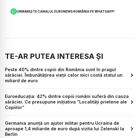
URMĂREȘTE CANALUL EURONEWS ROMÂNIA PE WHATSAPP!
TE-AR PUTEA INTERESA ȘI
Peste 40% dintre copiii din România sunt în pragul
sărăciei. Îmbunătățirea vieții celor mici costă statul un
miliard de euro
Euroeducația: 42% dintre copiii români suferă din cauza
sărăciei. Ce presupune inițiativa ”Localități prietene ale
Copiilor”
Germania anunță un ajutor militar pentru Ucraina de
aproape 1,4 miliarde de euro după vizita lui Zelenski la
Berlin