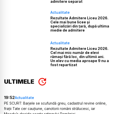
admitere separat
Actualitate
Rezultate Admitere Liceu 2026.
Cele mai bune licee și
specializări din țară, după ultima
medie de admitere
Actualitate
Rezultate Admitere Liceu 2026.
Cel mai mic număr de elevi
rămași fără loc, din ultimii ani.
Un elev cu media aproape 9 nu a
fost repartizat
ULTIMELE
19:52
Actualitate
PE SCURT: Barjele se scufundă greu, cadastrul revine online,
frații Tate cer cauțiune, canotorii români strălucesc, iar
Moody’s decide soarta ratingului României