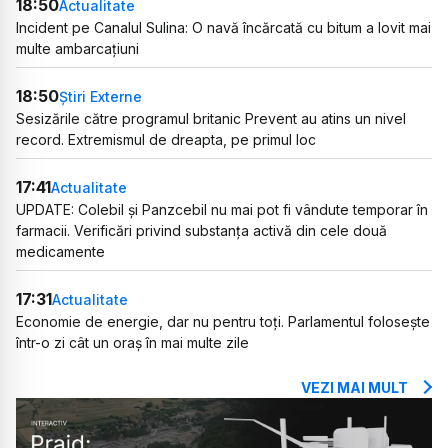
18:50
Actualitate
Incident pe Canalul Sulina: O navă încărcată cu bitum a lovit mai
multe ambarcațiuni
18:50
Știri Externe
Sesizările către programul britanic Prevent au atins un nivel
record. Extremismul de dreapta, pe primul loc
17:41
Actualitate
UPDATE: Colebil și Panzcebil nu mai pot fi vândute temporar în
farmacii. Verificări privind substanța activă din cele două
medicamente
17:31
Actualitate
Economie de energie, dar nu pentru toți. Parlamentul folosește
într-o zi cât un oraș în mai multe zile
VEZI MAI MULT