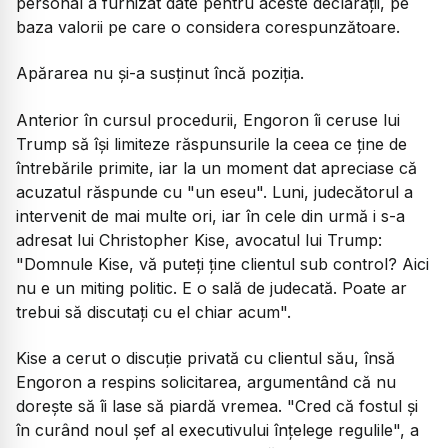
personal a furnizat date pentru aceste declaraţii, pe
baza valorii pe care o considera corespunzătoare.
Apărarea nu şi-a susţinut încă poziţia.
Anterior în cursul procedurii, Engoron îi ceruse lui
Trump să îşi limiteze răspunsurile la ceea ce ţine de
întrebările primite, iar la un moment dat apreciase că
acuzatul răspunde cu "un eseu". Luni, judecătorul a
intervenit de mai multe ori, iar în cele din urmă i s-a
adresat lui Christopher Kise, avocatul lui Trump:
"Domnule Kise, vă puteţi ţine clientul sub control? Aici
nu e un miting politic. E o sală de judecată. Poate ar
trebui să discutaţi cu el chiar acum".
Kise a cerut o discuţie privată cu clientul său, însă
Engoron a respins solicitarea, argumentând că nu
doreşte să îi lase să piardă vremea. "Cred că fostul şi
în curând noul şef al executivului înţelege regulile", a