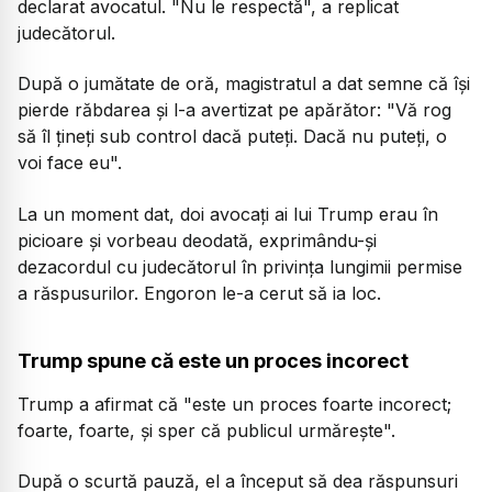
declarat avocatul. "Nu le respectă", a replicat
judecătorul.
După o jumătate de oră, magistratul a dat semne că îşi
pierde răbdarea şi l-a avertizat pe apărător: "Vă rog
să îl ţineţi sub control dacă puteţi. Dacă nu puteţi, o
voi face eu".
La un moment dat, doi avocaţi ai lui Trump erau în
picioare şi vorbeau deodată, exprimându-şi
dezacordul cu judecătorul în privinţa lungimii permise
a răspusurilor. Engoron le-a cerut să ia loc.
Trump spune că este un proces incorect
Trump a afirmat că "este un proces foarte incorect;
foarte, foarte, şi sper că publicul urmăreşte".
După o scurtă pauză, el a început să dea răspunsuri