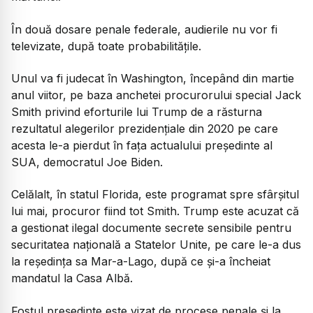
În două dosare penale federale, audierile nu vor fi
televizate, după toate probabilităţile.
Unul va fi judecat în Washington, începând din martie
anul viitor, pe baza anchetei procurorului special Jack
Smith privind eforturile lui Trump de a răsturna
rezultatul alegerilor prezidenţiale din 2020 pe care
acesta le-a pierdut în faţa actualului preşedinte al
SUA, democratul Joe Biden.
Celălalt, în statul Florida, este programat spre sfârşitul
lui mai, procuror fiind tot Smith. Trump este acuzat că
a gestionat ilegal documente secrete sensibile pentru
securitatea naţională a Statelor Unite, pe care le-a dus
la reşedinţa sa Mar-a-Lago, după ce şi-a încheiat
mandatul la Casa Albă.
Fostul preşedinte este vizat de procese penale şi la