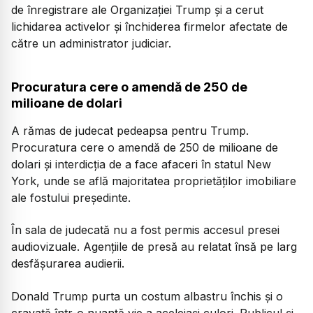
de înregistrare ale Organizaţiei Trump şi a cerut
lichidarea activelor şi închiderea firmelor afectate de
către un administrator judiciar.
Procuratura cere o amendă de 250 de
milioane de dolari
A rămas de judecat pedeapsa pentru Trump.
Procuratura cere o amendă de 250 de milioane de
dolari şi interdicţia de a face afaceri în statul New
York, unde se află majoritatea proprietăţilor imobiliare
ale fostului preşedinte.
În sala de judecată nu a fost permis accesul presei
audiovizuale. Agenţiile de presă au relatat însă pe larg
desfăşurarea audierii.
Donald Trump purta un costum albastru închis şi o
cravată într-o nuanţă vie a aceleiaşi culori. Publicul şi