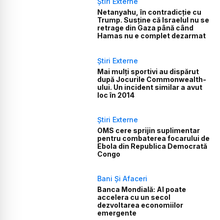
Știri Externe
Netanyahu, în contradicție cu
Trump. Susține că Israelul nu se
retrage din Gaza până când
Hamas nu e complet dezarmat
Știri Externe
Mai mulți sportivi au dispărut
după Jocurile Commonwealth-
ului. Un incident similar a avut
loc în 2014
Știri Externe
OMS cere sprijin suplimentar
pentru combaterea focarului de
Ebola din Republica Democrată
Congo
Bani Și Afaceri
Banca Mondială: AI poate
accelera cu un secol
dezvoltarea economiilor
emergente