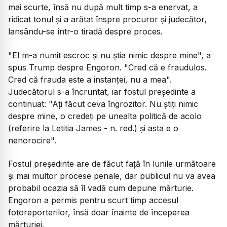
mai scurte, însă nu după mult timp s-a enervat, a
ridicat tonul şi a arătat înspre procuror şi judecător,
lansându-se într-o tiradă despre proces.
"El m-a numit escroc şi nu ştia nimic despre mine", a
spus Trump despre Engoron. "Cred că e fraudulos.
Cred că frauda este a instanţei, nu a mea".
Judecătorul s-a încruntat, iar fostul preşedinte a
continuat: "Aţi făcut ceva îngrozitor. Nu ştiţi nimic
despre mine, o credeţi pe unealta politică de acolo
(referire la Letitia James - n. red.) şi asta e o
nenorocire".
Fostul preşedinte are de făcut faţă în lunile următoare
şi mai multor procese penale, dar publicul nu va avea
probabil ocazia să îl vadă cum depune mărturie.
Engoron a permis pentru scurt timp accesul
fotoreporterilor, însă doar înainte de începerea
mărturiei.