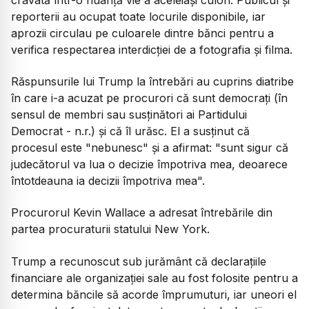
reporterii au ocupat toate locurile disponibile, iar
aprozii circulau pe culoarele dintre bănci pentru a
verifica respectarea interdicţiei de a fotografia şi filma.
Răspunsurile lui Trump la întrebări au cuprins diatribe
în care i-a acuzat pe procurori că sunt democraţi (în
sensul de membri sau susţinători ai Partidului
Democrat - n.r.) şi că îl urăsc. El a susţinut că
procesul este "nebunesc" şi a afirmat: "sunt sigur că
judecătorul va lua o decizie împotriva mea, deoarece
întotdeauna ia decizii împotriva mea".
Procurorul Kevin Wallace a adresat întrebările din
partea procuraturii statului New York.
Trump a recunoscut sub jurământ că declaraţiile
financiare ale organizaţiei sale au fost folosite pentru a
determina băncile să acorde împrumuturi, iar uneori el