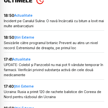
ULTIMELE
18:50
Actualitate
Incident pe Canalul Sulina: O navă încărcată cu bitum a lovit mai
multe ambarcațiuni
18:50
Știri Externe
Sesizările către programul britanic Prevent au atins un nivel
record. Extremismul de dreapta, pe primul loc
17:41
Actualitate
UPDATE: Colebil și Panzcebil nu mai pot fi vândute temporar în
farmacii. Verificări privind substanța activă din cele două
medicamente
17:40
Știri Externe
Ucraina: Rusia a primit 120 de rachete balistice din Coreea de
Nord pentru războiul din Ucraina