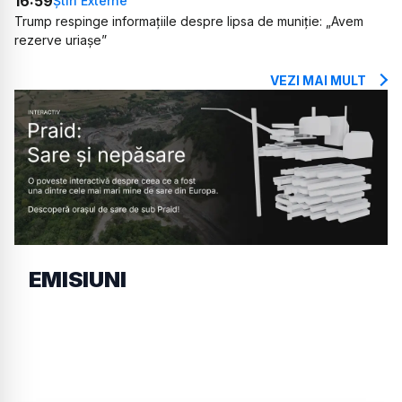
16:59
Știri Externe
Trump respinge informațiile despre lipsa de muniție: „Avem
rezerve uriașe”
VEZI MAI MULT
EMISIUNI