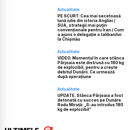
Actualitate
PE SCURT: Cea mai secetoasă
lună iulie din istoria Angliei /
SUA, strategii mai puțin
convenționale pentru Iran / Cum
a ajuns o delegație a talibanilor
la Chișinău
Actualitate
VIDEO. Momentul în care stânca
Pârjoaia este distrusă cu 180 kg
de explozibil, pentru a crește
debitul Dunării. Ce urmează
după operațiune
Actualitate
UPDATE. Stânca Pârjoaia a fost
detonată cu succes pe Dunăre.
Radu Miruță: „S-au introdus 180
kg de explozibil”