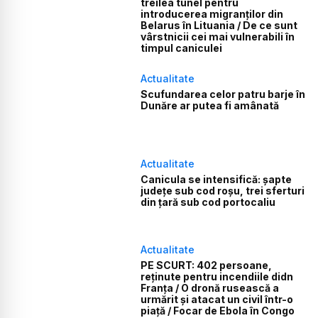
treilea tunel pentru
introducerea migranților din
Belarus în Lituania / De ce sunt
vârstnicii cei mai vulnerabili în
timpul caniculei
Actualitate
Scufundarea celor patru barje în
Dunăre ar putea fi amânată
Actualitate
Canicula se intensifică: șapte
județe sub cod roșu, trei sferturi
din țară sub cod portocaliu
Actualitate
PE SCURT: 402 persoane,
reținute pentru incendiile didn
Franța / O dronă rusească a
urmărit și atacat un civil într-o
piață / Focar de Ebola în Congo