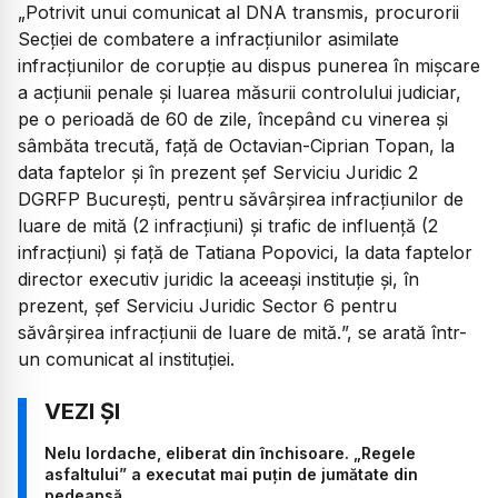
„
Potrivit unui comunicat al DNA transmis, procurorii
Secției de combatere a infracțiunilor asimilate
infracțiunilor de corupție au dispus punerea în mișcare
a acțiunii penale și luarea măsurii controlului judiciar,
pe o perioadă de 60 de zile, începând cu vinerea și
sâmbăta trecută, față de Octavian-Ciprian Topan, la
data faptelor și în prezent șef Serviciu Juridic 2
DGRFP București, pentru săvârșirea infracțiunilor de
luare de mită (2 infracțiuni) și trafic de influență (2
infracțiuni) și față de Tatiana Popovici, la data faptelor
director executiv juridic la aceeași instituție și, în
prezent, șef Serviciu Juridic Sector 6 pentru
săvârșirea infracțiunii de luare de mită.
”, se arată într-
un comunicat al instituției.
Nelu Iordache, eliberat din închisoare. „Regele
asfaltului” a executat mai puțin de jumătate din
pedeapsă