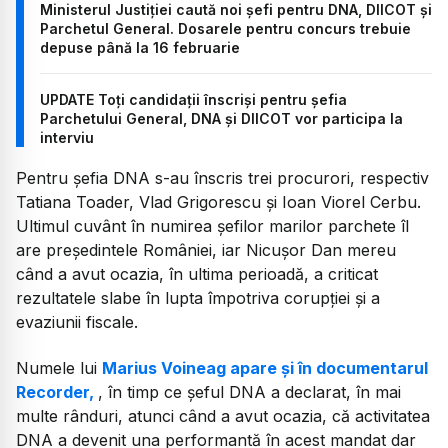
Ministerul Justiției caută noi șefi pentru DNA, DIICOT și
Parchetul General. Dosarele pentru concurs trebuie
depuse până la 16 februarie
UPDATE Toți candidații înscriși pentru șefia
Parchetului General, DNA și DIICOT vor participa la
interviu
Pentru șefia DNA s-au înscris trei procurori, respectiv
Tatiana Toader, Vlad Grigorescu și Ioan Viorel Cerbu.
Ultimul cuvânt în numirea șefilor marilor parchete îl
are președintele României, iar Nicușor Dan mereu
când a avut ocazia, în ultima perioadă, a criticat
rezultatele slabe în lupta împotriva corupției și a
evaziunii fiscale.
Numele lui
Marius Voineag apare și în documentarul
Recorder,
, în timp ce șeful DNA a declarat, în mai
multe rânduri, atunci când a avut ocazia, că activitatea
DNA a devenit una performantă în acest mandat dar