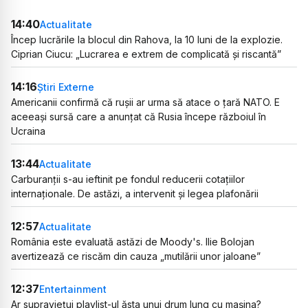
14:40
Actualitate
Încep lucrările la blocul din Rahova, la 10 luni de la explozie.
Ciprian Ciucu: „Lucrarea e extrem de complicată și riscantă”
14:16
Știri Externe
Americanii confirmă că rușii ar urma să atace o țară NATO. E
aceeași sursă care a anunțat că Rusia începe războiul în
Ucraina
13:44
Actualitate
Carburanții s-au ieftinit pe fondul reducerii cotațiilor
internaționale. De astăzi, a intervenit și legea plafonării
12:57
Actualitate
România este evaluată astăzi de Moody's. Ilie Bolojan
avertizează ce riscăm din cauza „mutilării unor jaloane”
12:37
Entertainment
Ar supraviețui playlist-ul ăsta unui drum lung cu mașina?