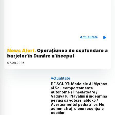
Actualitate
News Alert.
Operațiunea de scufundare a
barjelor în Dunăre a început
07
.
08
.
2026
Actualitate
PE SCURT: Modelele AI Mythos
și Sol, comportamente
autonome și înșelătoare /
Văduva lui Navalnîi îi îndeamnă
pe ruși să voteze Iabloko /
Avertismentul pediatrilor: Nu
administrați uleiuri esențiale
copiilor