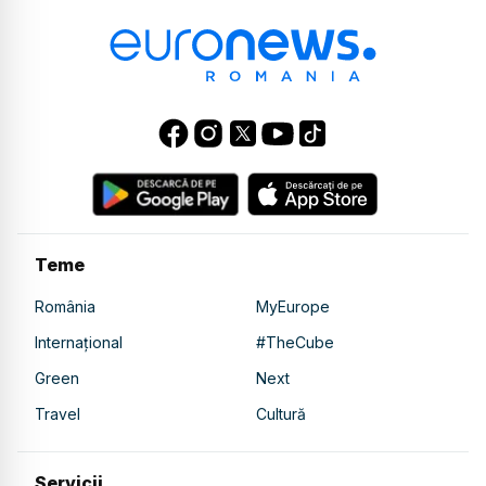
Teme
România
MyEurope
Internațional
#TheCube
Green
Next
Travel
Cultură
Servicii