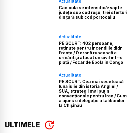
Actualitate
Canicula se intensifică: șapte
județe sub cod roșu, trei sferturi
din țară sub cod portocaliu
Actualitate
PE SCURT: 402 persoane,
reținute pentru incendiile didn
Franța / O dronă rusească a
urmărit și atacat un civil într-o
piață / Focar de Ebola în Congo
Actualitate
PE SCURT: Cea mai secetoasă
lună iulie din istoria Angliei /
SUA, strategii mai puțin
convenționale pentru Iran / Cum
a ajuns o delegație a talibanilor
la Chișinău
ULTIMELE