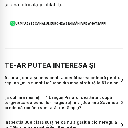
și una totodată profitabilă.
URMĂREȘTE CANALUL EURONEWS ROMÂNIA PE WHATSAPP!
TE-AR PUTEA INTERESA ȘI
A sunat, dar a și pensionat! Judecătoarea celebră pentru
replica „m-a sunat Lia” iese din magistratură la 51 de ani
„E culmea nesimțirii!" Dragoș Pîslaru, dezlănțuit după
tergiversarea pensiilor magistraților: „Doamna Savonea
crede că românii sunt atât de tâmpiți?"
Inspecția Judiciară susține că nu a găsit nicio neregulă
la CAB, după dezvăluirile „Recorder”