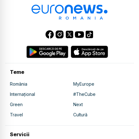
Teme
România
MyEurope
Internațional
#TheCube
Green
Next
Travel
Cultură
Servicii