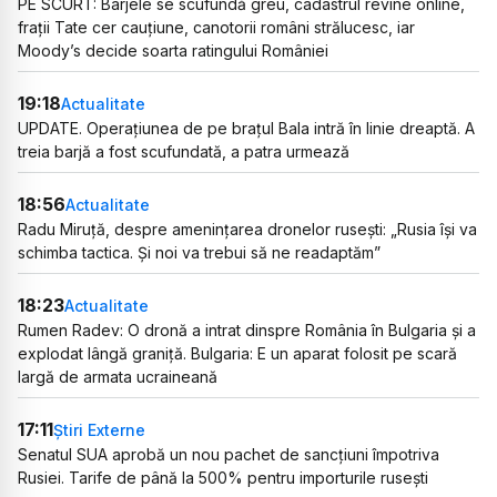
PE SCURT: Barjele se scufundă greu, cadastrul revine online,
frații Tate cer cauțiune, canotorii români strălucesc, iar
Moody’s decide soarta ratingului României
19:18
Actualitate
UPDATE. Operațiunea de pe brațul Bala intră în linie dreaptă. A
treia barjă a fost scufundată, a patra urmează
18:56
Actualitate
Radu Miruță, despre amenințarea dronelor rusești: „Rusia își va
schimba tactica. Și noi va trebui să ne readaptăm”
18:23
Actualitate
Rumen Radev: O dronă a intrat dinspre România în Bulgaria și a
explodat lângă graniță. Bulgaria: E un aparat folosit pe scară
largă de armata ucraineană
17:11
Știri Externe
Senatul SUA aprobă un nou pachet de sancțiuni împotriva
Rusiei. Tarife de până la 500% pentru importurile rusești