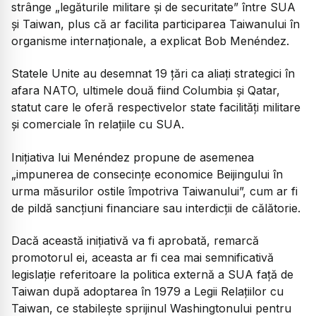
strânge „legăturile militare şi de securitate” între SUA
şi Taiwan, plus că ar facilita participarea Taiwanului în
organisme internaţionale, a explicat Bob Menéndez.
Statele Unite au desemnat 19 ţări ca aliaţi strategici în
afara NATO, ultimele două fiind Columbia şi Qatar,
statut care le oferă respectivelor state facilităţi militare
şi comerciale în relaţiile cu SUA.
Iniţiativa lui Menéndez propune de asemenea
„impunerea de consecinţe economice Beijingului în
urma măsurilor ostile împotriva Taiwanului”, cum ar fi
de pildă sancţiuni financiare sau interdicţii de călătorie.
Dacă această iniţiativă va fi aprobată, remarcă
promotorul ei, aceasta ar fi cea mai semnificativă
legislaţie referitoare la politica externă a SUA faţă de
Taiwan după adoptarea în 1979 a Legii Relaţiilor cu
Taiwan, ce stabileşte sprijinul Washingtonului pentru