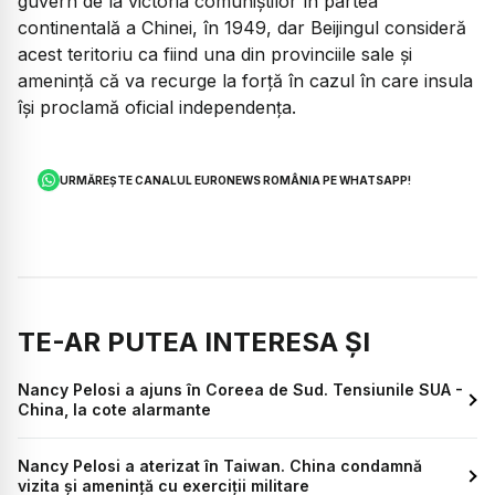
guvern de la victoria comuniştilor în partea
continentală a Chinei, în 1949, dar Beijingul consideră
acest teritoriu ca fiind una din provinciile sale şi
ameninţă că va recurge la forţă în cazul în care insula
îşi proclamă oficial independenţa.
URMĂREȘTE CANALUL EURONEWS ROMÂNIA PE WHATSAPP!
TE-AR PUTEA INTERESA ȘI
Nancy Pelosi a ajuns în Coreea de Sud. Tensiunile SUA -
China, la cote alarmante
Nancy Pelosi a aterizat în Taiwan. China condamnă
vizita și amenință cu exerciții militare