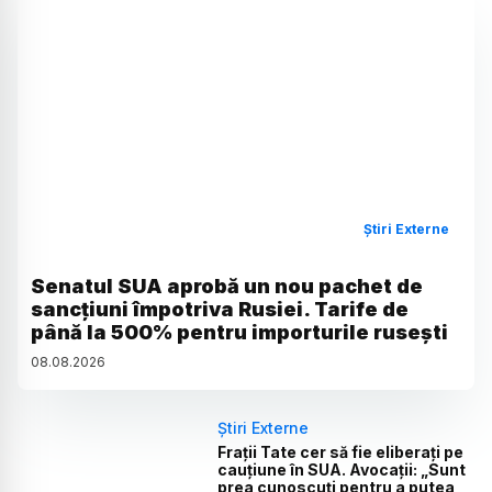
Știri Externe
Senatul SUA aprobă un nou pachet de
sancțiuni împotriva Rusiei. Tarife de
până la 500% pentru importurile rusești
08
.
08
.
2026
Știri Externe
Frații Tate cer să fie eliberați pe
cauțiune în SUA. Avocații: „Sunt
prea cunoscuți pentru a putea