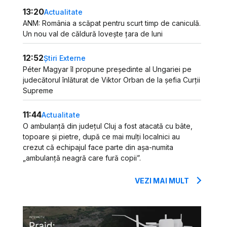
13:20
Actualitate
ANM: România a scăpat pentru scurt timp de caniculă.
Un nou val de căldură lovește țara de luni
12:52
Știri Externe
Péter Magyar îl propune președinte al Ungariei pe
judecătorul înlăturat de Viktor Orban de la șefia Curții
Supreme
11:44
Actualitate
O ambulanță din județul Cluj a fost atacată cu bâte,
topoare și pietre, după ce mai mulți localnici au
crezut că echipajul face parte din așa-numita
„ambulanță neagră care fură copii”.
VEZI MAI MULT