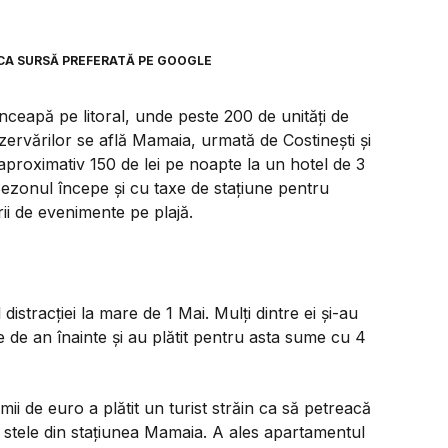
CA SURSĂ PREFERATĂ PE GOOGLE
înceapă pe litoral, unde peste 200 de unități de
ezervărilor se află Mamaia, urmată de Costinești și
proximativ 150 de lei pe noapte la un hotel de 3
 Sezonul începe și cu taxe de stațiune pentru
orii de evenimente pe plajă.
 distracției la mare de 1 Mai. Mulți dintre ei și-au
e de an înainte și au plătit pentru asta sume cu 4
 mii de euro a plătit un turist străin ca să petreacă
4 stele din stațiunea Mamaia. A ales apartamentul