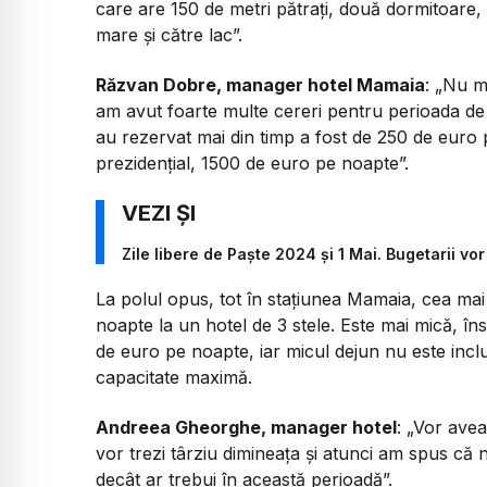
care are 150 de metri pătrați, două dormitoare, 
mare și către lac”.
Răzvan Dobre, manager hotel Mamaia
: „Nu m
am avut foarte multe cereri pentru perioada de 
au rezervat mai din timp a fost de 250 de euro
prezidențial, 1500 de euro pe noapte”.
Zile libere de Paște 2024 și 1 Mai. Bugetarii vo
La polul opus, tot în stațiunea Mamaia, cea mai 
noapte la un hotel de 3 stele. Este mai mică, î
de euro pe noapte, iar micul dejun nu este incl
capacitate maximă.
Andreea Gheorghe, manager hotel
: „Vor ave
vor trezi târziu dimineața și atunci am spus că
decât ar trebui în această perioadă”.