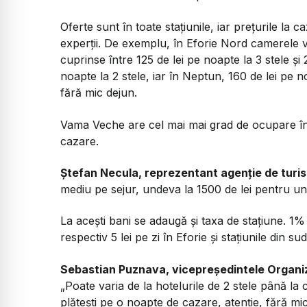
Oferte sunt în toate stațiunile, iar prețurile la 
experții. De exemplu, în Eforie Nord camerele v
cuprinse între 125 de lei pe noapte la 3 stele și 2
noapte la 2 stele, iar în Neptun, 160 de lei pe no
fără mic dejun.
Vama Veche are cel mai mai grad de ocupare în 
cazare.
Ștefan Necula, reprezentant agenție de turi
mediu pe sejur, undeva la 1500 de lei pentru un s
La acești bani se adaugă și taxa de stațiune. 1%
respectiv 5 lei pe zi în Eforie și stațiunile din sud
Sebastian Puznava, vicepreședintele Organ
„Poate varia de la hotelurile de 2 stele până la 
plătești pe o noapte de cazare, atenție, fără mic