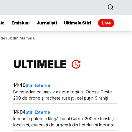
ic
Emisiuni
Jurnaliști
Ultimele Stiri
Live
el de lux din Mamaia
ULTIMELE
14:40
Știri Externe
Bombardament masiv asupra regiunii Odesa. Peste
200 de drone și rachete rusești, cel puțin 9 răniți
14:04
Știri Externe
Incendiu puternic lângă Lacul Garda: 200 de turiști și
localnici, evacuați de urgență din hoteluri și locuințe