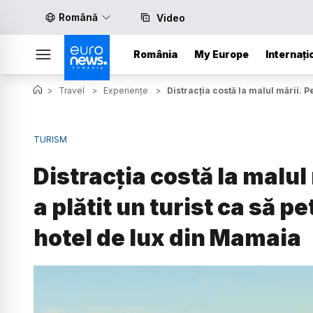
Română
Video
România
My Europe
Internați
>
Travel
>
Experiențe
>
Distracția costă la malul mării. P
TURISM
Distracția costă la malul
a plătit un turist ca să 
hotel de lux din Mamaia