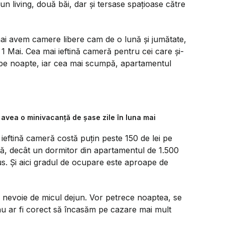
un living, două băi, dar și tersase spațioase către
ai avem camere libere cam de o lună și jumătate,
1 Mai. Cea mai ieftină cameră pentru cei care și-
 pe noapte, iar cea mai scumpă, apartamentul
r avea o minivacanță de șase zile în luna mai
ieftină cameră costă puțin peste 150 de lei pe
nsă, decât un dormitor din apartamentul de 1.500
us. Și aici gradul de ocupare este aproape de
a nevoie de micul dejun. Vor petrece noaptea, se
 nu ar fi corect să încasăm pe cazare mai mult