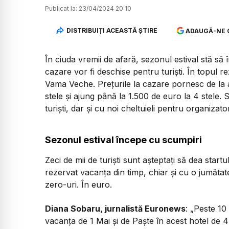
Publicat la:
23/04/2024 20:10
DISTRIBUIȚI ACEASTĂ ȘTIRE
ADAUGĂ-NE 
În ciuda vremii de afară, sezonul estival stă să 
cazare vor fi deschise pentru turiști. În topul r
Vama Veche. Prețurile la cazare pornesc de la a
stele și ajung până la 1.500 de euro la 4 stele.
turiști, dar și cu noi cheltuieli pentru organizat
Sezonul estival începe cu scumpiri
Zeci de mii de turiști sunt așteptați să dea startul
rezervat vacanța din timp, chiar și cu o jumătat
zero-uri. În euro.
Diana Sobaru, jurnalistă Euronews
: „Peste 10
vacanța de 1 Mai și de Paște în acest hotel de 