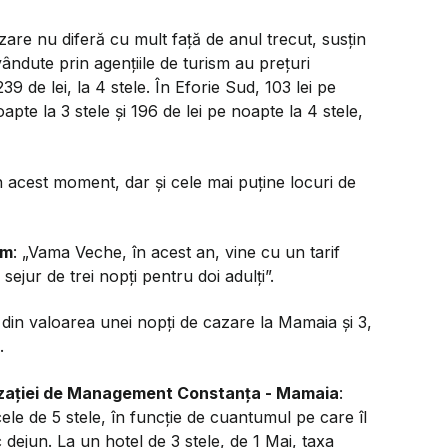
cazare nu diferă cu mult față de anul trecut, susțin
ândute prin agențiile de turism au prețuri
39 de lei, la 4 stele. În Eforie Sud, 103 lei pe
apte la 3 stele și 196 de lei pe noapte la 4 stele,
acest moment, dar și cele mai puține locuri de
sm
: „Vama Veche, în acest an, vine cu un tarif
ejur de trei nopți pentru doi adulți”.
 din valoarea unei nopți de cazare la Mamaia și 3,
.
izației de Management Constanța - Mamaia
:
cele de 5 stele, în funcție de cuantumul pe care îl
 dejun. La un hotel de 3 stele, de 1 Mai, taxa