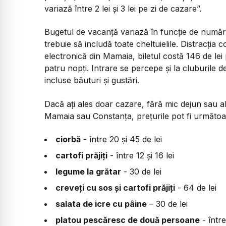
variază între 2 lei și 3 lei pe zi de cazare”.
Bugetul de vacanță variază în funcție de numărul
trebuie să includă toate cheltuielile. Distracția
electronică din Mamaia, biletul costă 146 de lei 
patru nopți. Intrare se percepe și la cluburile de
incluse băuturi și gustări.
Dacă ați ales doar cazare, fără mic dejun sau alt
Mamaia sau Constanța, prețurile pot fi următoa
ciorbă
- între 20 și 45 de lei
cartofi prăjiți
- între 12 și 16 lei
legume la grătar
- 30 de lei
creveți cu sos și cartofi prăjiți
- 64 de lei
salata de icre cu pâine
– 30 de lei
platou pescăresc de două persoane
- între