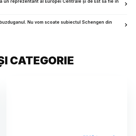
a un reprezentant al Europei Centrale și de Est să fie în
a buzduganul. Nu vom scoate subiectul Schengen din
ȘI CATEGORIE