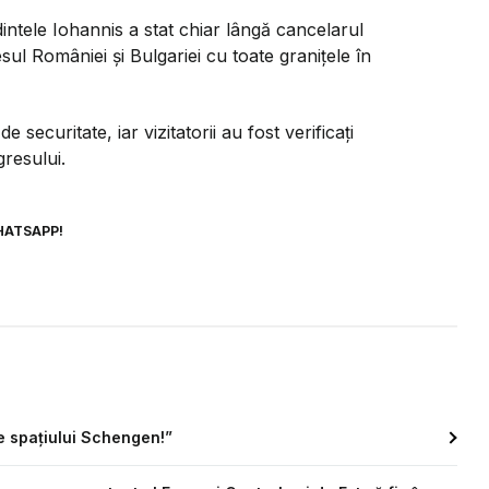
edintele Iohannis a stat chiar lângă cancelarul
ul României și Bulgariei cu toate granițele în
 securitate, iar vizitatorii au fost verificați
resului.
HATSAPP!
e spaţiului Schengen!”