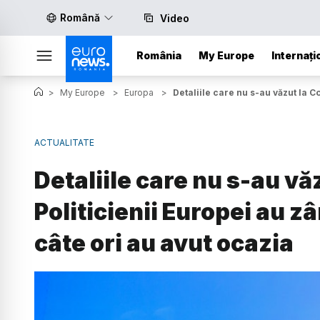
Română
Video
România
My Europe
Internați
>
My Europe
>
Europa
>
Detaliile care nu s-au văzut la C
ACTUALITATE
Detaliile care nu s-au vă
Politicienii Europei au z
câte ori au avut ocazia