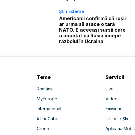
Știri Externe
Americanii confirmă că rușii
ar urma să atace o țară
NATO. E aceeași sursă care
a anunțat că Rusia începe
războiul în Ucraina
Teme
Servicii
România
Live
MyEurope
Video
Internațional
Emisiuni
#TheCube
Ultimele Știri
Green
Aplicația Mobil