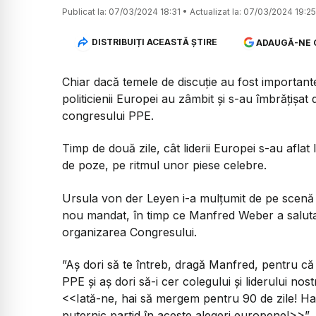
Publicat la:
07/03/2024 18:31
•
Actualizat la:
07/03/2024 19:25
DISTRIBUIȚI ACEASTĂ ȘTIRE
ADAUGĂ-NE 
Chiar dacă temele de discuție au fost importante
politicienii Europei au zâmbit și s-au îmbrățișat
congresului PPE.
Timp de două zile, cât liderii Europei s-au aflat
de poze, pe ritmul unor piese celebre.
Ursula von der Leyen i-a mulțumit de pe scenă 
nou mandat, în timp ce Manfred Weber a salutat
organizarea Congresului.
”Aș dori să te întreb, dragă Manfred, pentru că 
PPE și aș dori să-i cer colegului și liderului n
<<Iată-ne, hai să mergem pentru 90 de zile! Hai
puternic partid în aceste alegeri europene!>>”