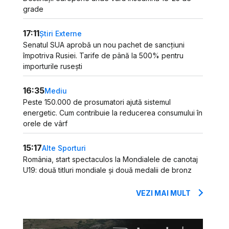
grade
17:11
Știri Externe
Senatul SUA aprobă un nou pachet de sancțiuni
împotriva Rusiei. Tarife de până la 500% pentru
importurile rusești
16:35
Mediu
Peste 150.000 de prosumatori ajută sistemul
energetic. Cum contribuie la reducerea consumului în
orele de vârf
15:17
Alte Sporturi
România, start spectaculos la Mondialele de canotaj
U19: două titluri mondiale și două medalii de bronz
VEZI MAI MULT