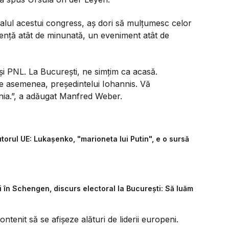
 finalul acestui congress, aș dori să mulțumesc celor
iență atât de minunată, un eveniment atât de
și PNL. La București, ne simțim ca acasă.
e asemenea, președintelui Iohannis. Vă
ia.”, a adăugat Manfred Weber.
torul UE: Lukașenko, "marioneta lui Putin", e o sursă
i în Schengen, discurs electoral la București: Să luăm
ontenit să se afișeze alături de liderii europeni.