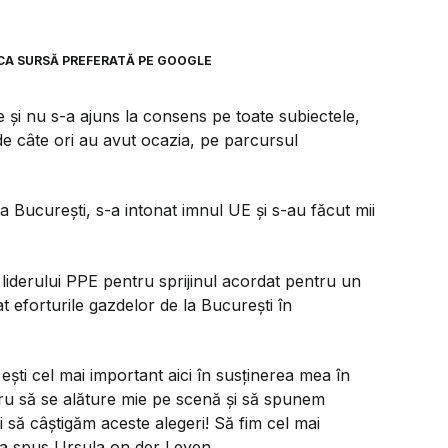
CA SURSĂ PREFERATĂ PE GOOGLE
 și nu s-a ajuns la consens pe toate subiectele,
 de câte ori au avut ocazia, pe parcursul
 la București, s-a intonat imnul UE și s-au făcut mii
liderului PPE pentru sprijinul acordat pentru un
 eforturile gazdelor de la București în
ești cel mai important aici în susținerea mea în
ostru să se alăture mie pe scenă și să spunem
 să câștigăm aceste alegeri! Să fim cel mai
, a spus Ursula on der Leyen.