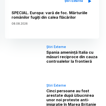
Știri Externe
SPECIAL. Europa: vară de foc. Mărturiile
românilor fugiți din calea flăcărilor
08
.
08
.
2026
Știri Externe
Spania amenință Italia cu
măsuri reciproce din cauza
controalelor la frontieră
Știri Externe
Cinci persoane au fost
arestate după izbucnirea
unor noi proteste anti-
imigrație în Marea Britanie