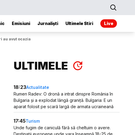
ic
Emisiuni
Jurnaliști
Ultimele Stiri
Live
ri au avut ocazia
ULTIMELE
18:23
Actualitate
Rumen Radev: O dronă a intrat dinspre România în
Bulgaria și a explodat lângă graniță. Bulgaria: E un
aparat folosit pe scară largă de armata ucraineană
17:45
Turism
Unde fugim de caniculă fără să cheltuim o avere.
Destinații europene unde vara înseamnă 18-25 de