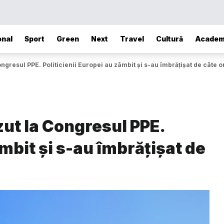
onal
Sport
Green
Next
Travel
Cultură
Academ
ongresul PPE. Politicienii Europei au zâmbit și s-au îmbrățișat de câte o
zut la Congresul PPE.
âmbit și s-au îmbrățișat de