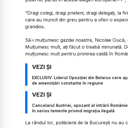
”Dragi colegi, dragi prieteni, dragi delegați, la
care au muncit din greu pentru a oferi o exper
grandios.
Să-i mulțumesc gazdei noastre, Nicolae Ciucă, 
Mulțumesc mult, ați făcut o treabă minunată. D
mulțumesc mult pentru primirea caldă în Român
EXCLUSIV. Liderul Opoziției din Belarus cere aju
de amenințări constante în regiune
Cancelarul Austriei, opozant al intrării Românie
în serios temerile privind migrația ilegală
La rândul lor, politicienii de la București nu au c