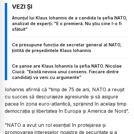
Anunțul lui Klaus Iohannis de a candida la șefia NATO,
analizat de experți: "E o premieră. Nu știu cine l-o fi
sfătuit"
Ce presupune funcția de secretar general al NATO,
țintită de președintele Klaus Iohannis
Ce șanse are Klaus Iohannis la șefia NATO. Nicolae
Ciucă: ”Există nevoia unui consens. Fiecare dintre
candidați va veni cu argumente”
Iohannis afirmă că ”timp de 75 de ani, NATO a reușit
cu succes să descurajeze agresiunile și să asigure
pacea în zona euro-atlantică, sprijinind în același timp
democrația și libertatea în Europa și America de Nord”.
”
NATO a avut un rol esențial în protejarea și
promovarea intereselor noastre de securitate și a