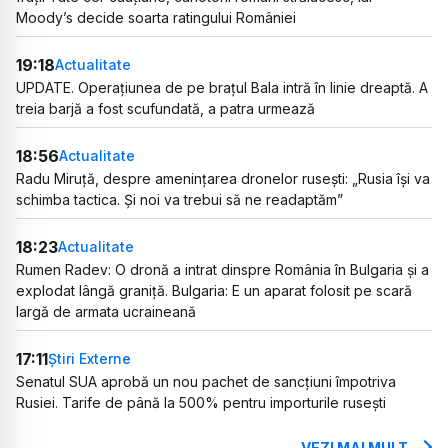
Moody’s decide soarta ratingului României
19:18
Actualitate
UPDATE. Operațiunea de pe brațul Bala intră în linie dreaptă. A
treia barjă a fost scufundată, a patra urmează
18:56
Actualitate
Radu Miruță, despre amenințarea dronelor rusești: „Rusia își va
schimba tactica. Și noi va trebui să ne readaptăm”
18:23
Actualitate
Rumen Radev: O dronă a intrat dinspre România în Bulgaria și a
explodat lângă graniță. Bulgaria: E un aparat folosit pe scară
largă de armata ucraineană
17:11
Știri Externe
Senatul SUA aprobă un nou pachet de sancțiuni împotriva
Rusiei. Tarife de până la 500% pentru importurile rusești
VEZI MAI MULT