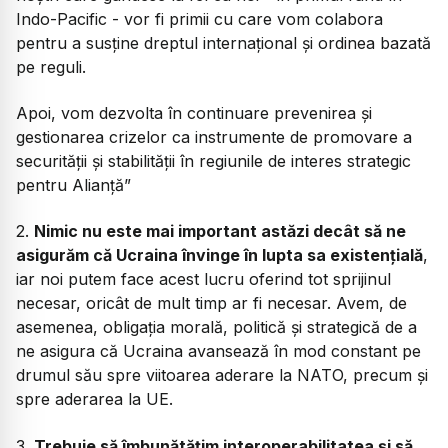
Indo-Pacific - vor fi primii cu care vom colabora
pentru a susține dreptul internațional și ordinea bazată
pe reguli.
Apoi, vom dezvolta în continuare prevenirea și
gestionarea crizelor ca instrumente de promovare a
securității și stabilității în regiunile de interes strategic
pentru Alianță”
2.
Nimic nu este mai important astăzi decât să ne
asigurăm că Ucraina învinge în lupta sa existențială
,
iar noi putem face acest lucru oferind tot sprijinul
necesar, oricât de mult timp ar fi necesar. Avem, de
asemenea, obligația morală, politică și strategică de a
ne asigura că Ucraina avansează în mod constant pe
drumul său spre viitoarea aderare la NATO, precum și
spre aderarea la UE.
3.
Trebuie să îmbunătățim interoperabilitatea și să