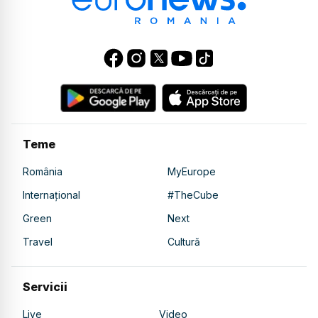
Teme
România
MyEurope
Internațional
#TheCube
Green
Next
Travel
Cultură
Servicii
Live
Video