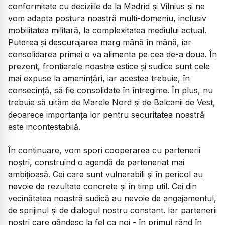
conformitate cu deciziile de la Madrid și Vilnius și ne
vom adapta postura noastră multi-domeniu, inclusiv
mobilitatea militară, la complexitatea mediului actual.
Puterea și descurajarea merg mână în mână, iar
consolidarea primei o va alimenta pe cea de-a doua. În
prezent, frontierele noastre estice și sudice sunt cele
mai expuse la amenințări, iar acestea trebuie, în
consecință, să fie consolidate în întregime. În plus, nu
trebuie să uităm de Marele Nord și de Balcanii de Vest,
deoarece importanța lor pentru securitatea noastră
este incontestabilă.
În continuare, vom spori cooperarea cu partenerii
noștri, construind o agendă de parteneriat mai
ambițioasă. Cei care sunt vulnerabili și în pericol au
nevoie de rezultate concrete și în timp util. Cei din
vecinătatea noastră sudică au nevoie de angajamentul,
de sprijinul și de dialogul nostru constant. Iar partenerii
noștri care gândesc la fel ca noi - în primul rând în