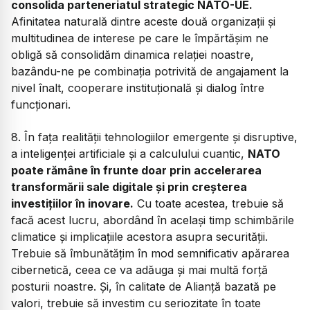
consolida parteneriatul strategic NATO-UE.
Afinitatea naturală dintre aceste două organizații și
multitudinea de interese pe care le împărtășim ne
obligă să consolidăm dinamica relației noastre,
bazându-ne pe combinația potrivită de angajament la
nivel înalt, cooperare instituțională și dialog între
funcționari.
8. În fața realității tehnologiilor emergente și disruptive,
a inteligenței artificiale și a calculului cuantic,
NATO
poate rămâne în frunte doar prin accelerarea
transformării sale digitale și prin creșterea
investițiilor în inovare.
Cu toate acestea, trebuie să
facă acest lucru, abordând în același timp schimbările
climatice și implicațiile acestora asupra securității.
Trebuie să îmbunătățim în mod semnificativ apărarea
cibernetică, ceea ce va adăuga și mai multă forță
posturii noastre. Și, în calitate de Alianță bazată pe
valori, trebuie să investim cu seriozitate în toate