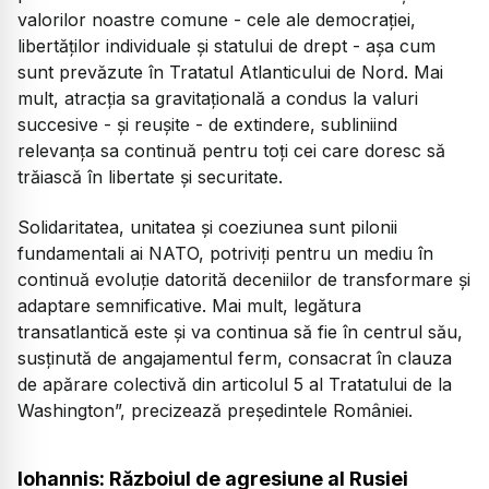
valorilor noastre comune - cele ale democrației,
libertăților individuale și statului de drept - așa cum
sunt prevăzute în Tratatul Atlanticului de Nord. Mai
mult, atracția sa gravitațională a condus la valuri
succesive - și reușite - de extindere, subliniind
relevanța sa continuă pentru toți cei care doresc să
trăiască în libertate și securitate.
Solidaritatea, unitatea și coeziunea sunt pilonii
fundamentali ai NATO, potriviți pentru un mediu în
continuă evoluție datorită deceniilor de transformare și
adaptare semnificative. Mai mult, legătura
transatlantică este și va continua să fie în centrul său,
susținută de angajamentul ferm, consacrat în clauza
de apărare colectivă din articolul 5 al Tratatului de la
Washington”, precizează președintele României.
Iohannis: Războiul de agresiune al Rusiei