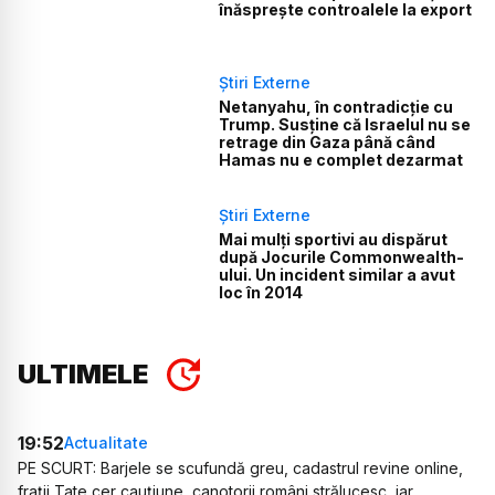
înăsprește controalele la export
Știri Externe
Netanyahu, în contradicție cu
Trump. Susține că Israelul nu se
retrage din Gaza până când
Hamas nu e complet dezarmat
Știri Externe
Mai mulți sportivi au dispărut
după Jocurile Commonwealth-
ului. Un incident similar a avut
loc în 2014
ULTIMELE
19:52
Actualitate
PE SCURT: Barjele se scufundă greu, cadastrul revine online,
frații Tate cer cauțiune, canotorii români strălucesc, iar