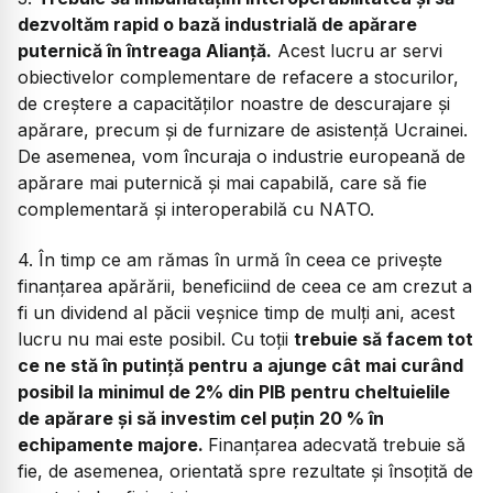
dezvoltăm rapid o bază industrială de apărare
puternică în întreaga Alianță.
Acest lucru ar servi
obiectivelor complementare de refacere a stocurilor,
de creștere a capacităților noastre de descurajare și
apărare, precum și de furnizare de asistență Ucrainei.
De asemenea, vom încuraja o industrie europeană de
apărare mai puternică și mai capabilă, care să fie
complementară și interoperabilă cu NATO.
4. În timp ce am rămas în urmă în ceea ce privește
finanțarea apărării, beneficiind de ceea ce am crezut a
fi un dividend al păcii veșnice timp de mulți ani, acest
lucru nu mai este posibil. Cu toții
trebuie să facem tot
ce ne stă în putință pentru a ajunge cât mai curând
posibil la minimul de 2% din PIB pentru cheltuielile
de apărare și să investim cel puțin 20 % în
echipamente majore.
Finanțarea adecvată trebuie să
fie, de asemenea, orientată spre rezultate și însoțită de