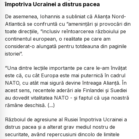
împotriva Ucrainei a distrus pacea
De asemenea, Iohannis a subliniat că Alianța Nord-
Atlantică se confruntă cu ”amenințări și provocări din
toate direcțiile, ”inclusiv reîntoarcerea războiului pe
continentul european, o realitate pe care am
considerat-o alungată pentru totdeauna din paginile
istoriei”.
”Una dintre lecțiile importante pe care le-am învățat
este că, cu cât Europa este mai puternică în cadrul
NATO, cu atât mai sigură devine întreaga Alianță. În
acest sens, recentele aderări ale Finlandei și Suediei
au dovedit vitalitatea NATO - și faptul că ușa noastră
rămâne deschisă. (...)
Războiul de agresiune al Rusiei împotriva Ucrainei a
distrus pacea și a alterat grav mediul nostru de
securitate, având repercusiuni dincolo de limitele