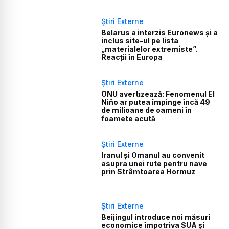
Știri Externe
Belarus a interzis Euronews și a
inclus site-ul pe lista
„materialelor extremiste”.
Reacții în Europa
Știri Externe
ONU avertizează: Fenomenul El
Niño ar putea împinge încă 49
de milioane de oameni în
foamete acută
Știri Externe
Iranul și Omanul au convenit
asupra unei rute pentru nave
prin Strâmtoarea Hormuz
Știri Externe
Beijingul introduce noi măsuri
economice împotriva SUA și