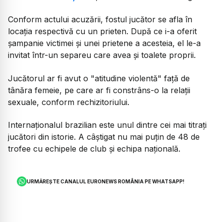
Conform actului acuzării, fostul jucător se afla în
locaţia respectivă cu un prieten. După ce i-a oferit
şampanie victimei şi unei prietene a acesteia, el le-a
invitat într-un separeu care avea şi toalete proprii.
Jucătorul ar fi avut o "atitudine violentă" faţă de
tânăra femeie, pe care ar fi constrâns-o la relaţii
sexuale, conform rechizitoriului.
Internaționalul brazilian este unul dintre cei mai titrați
jucători din istorie. A câștigat nu mai puțin de 48 de
trofee cu echipele de club și echipa națională.
URMĂREȘTE CANALUL EURONEWS ROMÂNIA PE WHATSAPP!