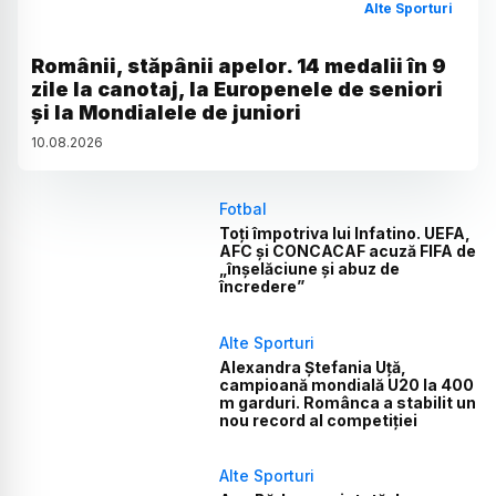
Alte Sporturi
Românii, stăpânii apelor. 14 medalii în 9
zile la canotaj, la Europenele de seniori
și la Mondialele de juniori
10
.
08
.
2026
Fotbal
Toți împotriva lui Infatino. UEFA,
AFC și CONCACAF acuză FIFA de
„înșelăciune și abuz de
încredere”
Alte Sporturi
Alexandra Ștefania Uță,
campioană mondială U20 la 400
m garduri. Românca a stabilit un
nou record al competiției
Alte Sporturi