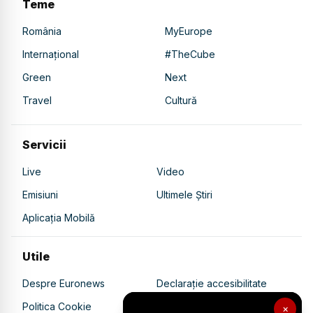
Teme
România
MyEurope
Internațional
#TheCube
Green
Next
Travel
Cultură
Servicii
Live
Video
Emisiuni
Ultimele Știri
Aplicația Mobilă
Utile
Despre Euronews
Declarație accesibilitate
Politica Cookie
Politica de confidențialitate
×