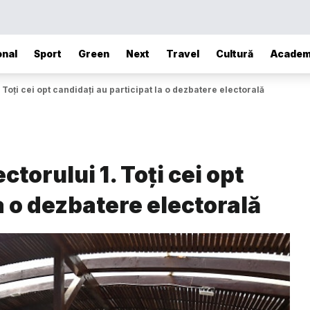
onal
Sport
Green
Next
Travel
Cultură
Academ
Toți cei opt candidați au participat la o dezbatere electorală
torului 1. Toți cei opt
a o dezbatere electorală