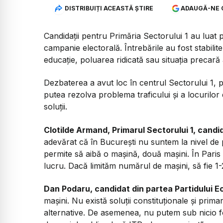
DISTRIBUIȚI ACEASTĂ ȘTIRE
ADAUGĂ-NE 
Candidații pentru Primăria Sectorului 1 au luat
campanie electorală. Întrebările au fost stabilite d
educație, poluarea ridicată sau situația precară
Dezbaterea a avut loc în centrul Sectorului 1, p
putea rezolva problema traficului și a locurilor d
soluții.
Clotilde Armand, Primarul Sectorului 1, candi
adevărat că în București nu suntem la nivel de 
permite să aibă o mașină, două mașini. În Paris 
lucru. Dacă limităm numărul de mașini, să fie 1-
Dan Podaru, candidat din partea Partidului E
mașini. Nu există soluții constituționale și prim
alternative. De asemenea, nu putem sub nicio f