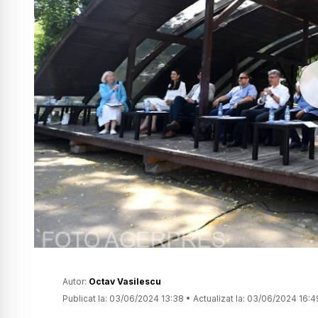
Autor:
Octav Vasilescu
Publicat la:
03/06/2024 13:38
•
Actualizat la:
03/06/2024 16:4