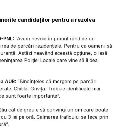
nerile candidaților pentru a rezolva
SD-PNL:
”Avem nevoie în primul rând de un
irea de parcări rezidențiale. Pentru ca oamenii să
siguranță. Astăzi neavând această opțiune, o lasă
menințarea Poliției Locale care vine să îi dea
ea AUR:
”Bineînțeles că mergem pe parcări
ate: Chitila, Grivița. Trebuie identificate mai
de sunt foarte importante”.
Știu cât de greu e să convingi un om care poate
 cu 3 lei pe oră. Calmarea traficului se face prin
ră”.