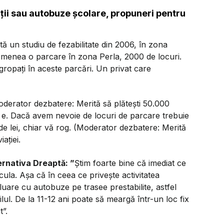
ații sau autobuze școlare, propuneri pentru
tă un studiu de fezabilitate din 2006, în zona
emenea o parcare în zona Perla, 2000 de locuri.
ngropați în aceste parcări. Un privat care
derator dezbatere: Merită să plătești 50.000
 e. Dacă avem nevoie de locuri de parcare trebuie
de lei, chiar vă rog. (Moderator dezbatere: Merită
ației.
ernativa Dreaptă:
”
Știm foarte bine că imediat ce
cula. Așa că în ceea ce privește activitatea
eluare cu autobuze pe trasee prestabilite, astfel
ilul. De la 11-12 ani poate să meargă într-un loc fix
t”.