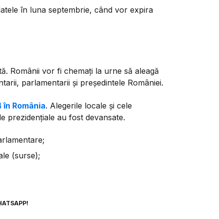
datele în luna septembrie, când vor expira
ă. Românii vor fi chemați la urne să aleagă
ntarii, parlamentarii și președintele României.
4 în România
. Alegerile locale și cele
e prezidențiale au fost devansate.
parlamentare;
ale (surse);
HATSAPP!