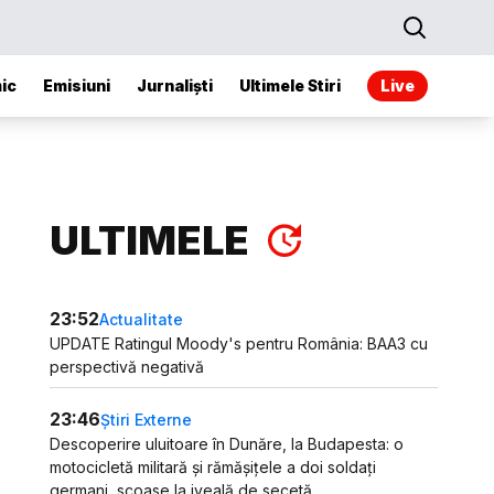
ic
Emisiuni
Jurnaliști
Ultimele Stiri
Live
ULTIMELE
23:52
Actualitate
UPDATE Ratingul Moody's pentru România: BAA3 cu
perspectivă negativă
23:46
Știri Externe
Descoperire uluitoare în Dunăre, la Budapesta: o
motocicletă militară și rămășițele a doi soldați
germani, scoase la iveală de secetă