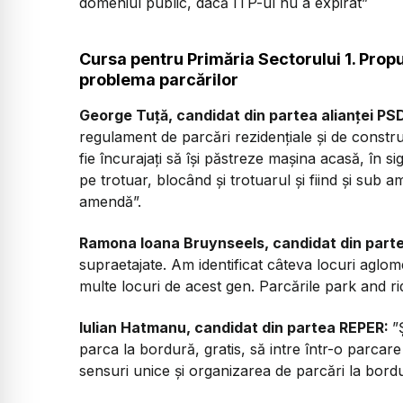
domeniul public, dacă ITP-ul nu a expirat”
Cursa pentru Primăria Sectorului 1. Propu
problema parcărilor
George Tuţă, candidat din partea alianței P
regulament de parcări rezidențiale și de constru
fie încurajați să își păstreze mașina acasă, în 
pe trotuar, blocând și trotuarul și fiind și sub a
amendă”.
Ramona Ioana Bruynseels, candidat din part
supraetajate. Am identificat câteva locuri aglomer
multe locuri de acest gen. Parcările park and ri
Iulian Hatmanu, candidat din partea REPER:
”
parca la bordură, gratis, să intre într-o parcare
sensuri unice și organizarea de parcări la bordu