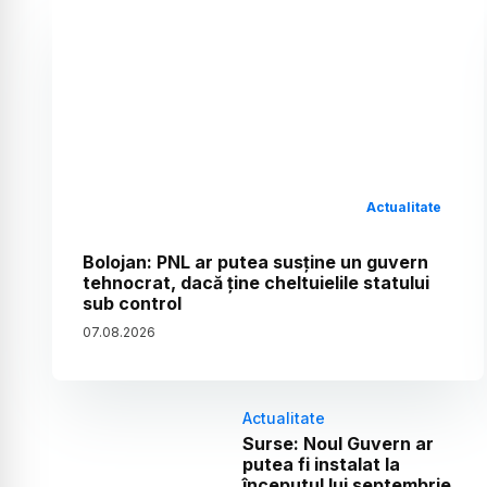
Actualitate
Bolojan: PNL ar putea susține un guvern
tehnocrat, dacă ține cheltuielile statului
sub control
07
.
08
.
2026
Actualitate
Surse: Noul Guvern ar
putea fi instalat la
începutul lui septembrie.