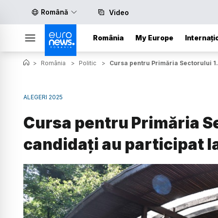
Română
Video
România
My Europe
Internați
>
România
>
Politic
>
Cursa pentru Primăria Sectorului 1. 
ALEGERI 2025
Cursa pentru Primăria Sec
candidați au participat l