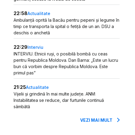
22:58
Actualitate
Ambulanță oprită la Bacău pentru pepeni și legume în
timp ce transporta la spital o fetiță de un an. DSU a
deschis o anchetă
22:29
Interviu
INTERVIU. Etnicii ruși, o posibilă bombă cu ceas
pentru Republica Moldova. Dan Barna: „Este un lucru
bun că vorbim despre Republica Moldova. Este
primul pas”
21:25
Actualitate
Vijelii și grindină în mai multe județe. ANM:
Instabilitatea se reduce, dar furtunile continuă
sâmbătă
VEZI MAI MULT