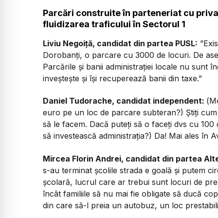
Parcări construite în parteneriat cu priv
fluidizarea traficului în Sectorul 1
Liviu Negoiţă, candidat din partea PUSL:
”Exis
Dorobanți, o parcare cu 3000 de locuri. De as
Parcările și banii administrației locale nu sunt î
inveștește și își recuperează banii din taxe.”
Daniel Tudorache, candidat independent:
(
Mo
euro pe un loc de parcare subteran?) Știți cum
să le facem. Dacă puteți să o faceți dvs cu 100 
să investească administrația?) Da! Mai ales în Avi
Mircea Florin Andrei, candidat din partea Alt
s-au terminat școlile strada e goală și putem cir
școlară, lucrul care ar trebui sunt locuri de pr
încât familiile să nu mai fie obligate să ducă cop
din care să-l preia un autobuz, un loc prestabili