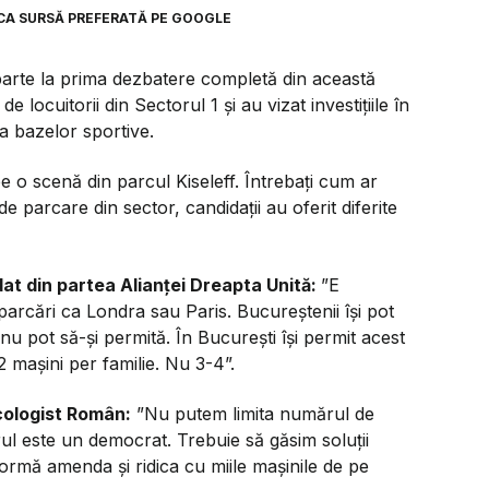
CA SURSĂ PREFERATĂ PE GOOGLE
 parte la prima dezbatere completă din această
e locuitorii din Sectorul 1 și au vizat investițiile în
 a bazelor sportive.
e o scenă din parcul Kiseleff. Întrebați cum ar
e parcare din sector, candidații au oferit diferite
dat din partea Alianței Dreapta Unită:
”E
parcări ca Londra sau Paris. Bucureștenii își pot
nu pot să-și permită. În București își permit acest
2 mașini per familie. Nu 3-4”.
cologist Român:
”Nu putem limita numărul de
arul este un democrat. Trebuie să găsim soluții
ormă amenda și ridica cu miile mașinile de pe