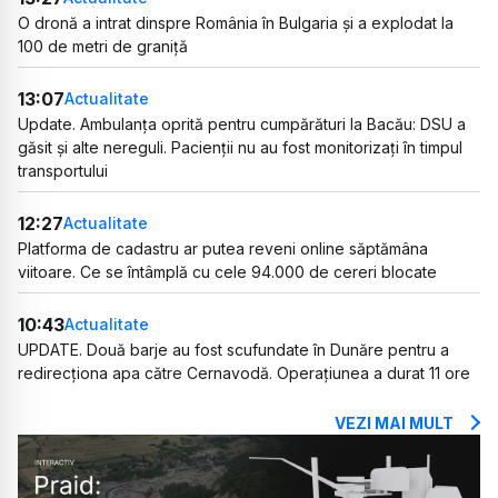
O dronă a intrat dinspre România în Bulgaria și a explodat la
100 de metri de graniță
13:07
Actualitate
Update. Ambulanța oprită pentru cumpărături la Bacău: DSU a
găsit și alte nereguli. Pacienții nu au fost monitorizați în timpul
transportului
12:27
Actualitate
Platforma de cadastru ar putea reveni online săptămâna
viitoare. Ce se întâmplă cu cele 94.000 de cereri blocate
10:43
Actualitate
UPDATE. Două barje au fost scufundate în Dunăre pentru a
redirecționa apa către Cernavodă. Operațiunea a durat 11 ore
VEZI MAI MULT