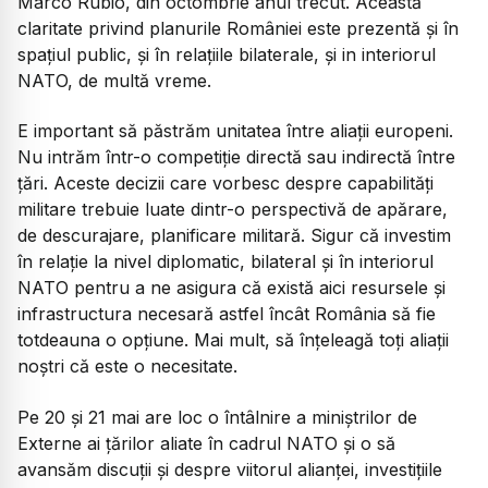
Marco Rubio, din octombrie anul trecut. Această
claritate privind planurile României este prezentă și în
spațiul public, și în relațiile bilaterale, și in interiorul
NATO, de multă vreme.
E important să păstrăm unitatea între aliații europeni.
Nu intrăm într-o competiție directă sau indirectă între
țări. Aceste decizii care vorbesc despre capabilități
militare trebuie luate dintr-o perspectivă de apărare,
de descurajare, planificare militară. Sigur că investim
în relație la nivel diplomatic, bilateral și în interiorul
NATO pentru a ne asigura că există aici resursele și
infrastructura necesară astfel încât România să fie
totdeauna o opțiune. Mai mult, să înțeleagă toți aliații
noștri că este o necesitate.
Pe 20 și 21 mai are loc o întâlnire a miniștrilor de
Externe ai țărilor aliate în cadrul NATO și o să
avansăm discuții și despre viitorul alianței, investițiile