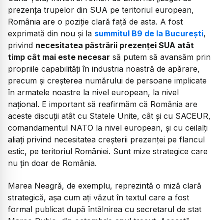
prezența trupelor din SUA pe teritoriul european,
România are o poziție clară față de asta. A fost
exprimată din nou și la
summitul B9 de la București
,
privind
necesitatea păstrării prezenței SUA atât
timp cât mai este necesar
să putem să avansăm prin
propriile capabilități în industria noastră de apărare,
precum și creșterea numărului de persoane implicate
în armatele noastre la nivel european, la nivel
național. E important să reafirmăm că România are
aceste discuții atât cu Statele Unite, cât și cu SACEUR,
comandamentul NATO la nivel european, și cu ceilalți
aliați privind necesitatea creșterii prezenței pe flancul
estic, pe teritoriul României. Sunt mize strategice care
nu țin doar de România.
Marea Neagră, de exemplu, reprezintă o miză clară
strategică, așa cum ați văzut în textul care a fost
formal publicat după întâlnirea cu secretarul de stat