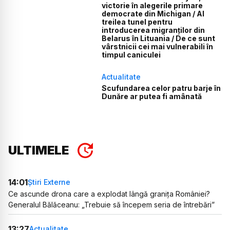
victorie în alegerile primare
democrate din Michigan / Al
treilea tunel pentru
introducerea migranților din
Belarus în Lituania / De ce sunt
vârstnicii cei mai vulnerabili în
timpul caniculei
Actualitate
Scufundarea celor patru barje în
Dunăre ar putea fi amânată
ULTIMELE
14:01
Știri Externe
Ce ascunde drona care a explodat lângă granița României?
Generalul Bălăceanu: „Trebuie să începem seria de întrebări”
13:27
Actualitate