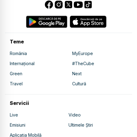
Teme
România
MyEurope
Internațional
#TheCube
Green
Next
Travel
Cultură
Servicii
Live
Video
Emisiuni
Ultimele Știri
Aplicația Mobilă