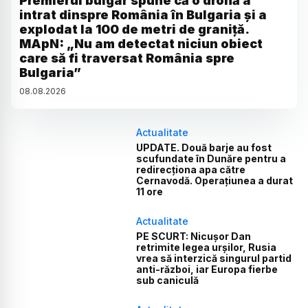
Premierul bulgar spune că o dronă a
intrat dinspre România în Bulgaria și a
explodat la 100 de metri de graniță.
MApN: „Nu am detectat niciun obiect
care să fi traversat România spre
Bulgaria”
08
.
08
.
2026
Actualitate
UPDATE. Două barje au fost
scufundate în Dunăre pentru a
redirecționa apa către
Cernavodă. Operațiunea a durat
11 ore
Actualitate
PE SCURT: Nicușor Dan
retrimite legea urșilor, Rusia
vrea să interzică singurul partid
anti-război, iar Europa fierbe
sub caniculă