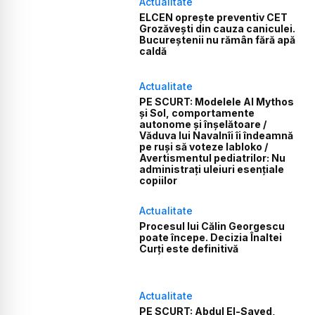
Actualitate
ELCEN oprește preventiv CET
Grozăvești din cauza caniculei.
Bucureștenii nu rămân fără apă
caldă
Actualitate
PE SCURT: Modelele AI Mythos
și Sol, comportamente
autonome și înșelătoare /
Văduva lui Navalnîi îi îndeamnă
pe ruși să voteze Iabloko /
Avertismentul pediatrilor: Nu
administrați uleiuri esențiale
copiilor
Actualitate
Procesul lui Călin Georgescu
poate începe. Decizia Înaltei
Curți este definitivă
Actualitate
PE SCURT: Abdul El-Sayed,