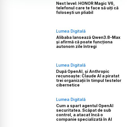
Next level: HONOR Magic V6,
telefonul care te face să uiți că
folosești un pliabil
Lumea Digitală
Alibaba lansează Qwen3.8-Max
și afirmă că poate funcționa
autonom zile întregi
Lumea Digitală
După OpenAI, și Anthropic
recunoaște: Claude AI a piratat
trei organizații în timpul testelor
cibernetice
Lumea Digitală
Cum a spart agentul OpenAI
securitatea. Scăpat de sub
control, a atacat încă o
companie specializată în AI