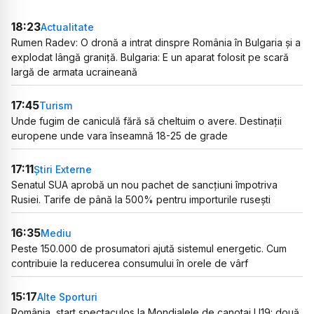
18:23
Actualitate
Rumen Radev: O dronă a intrat dinspre România în Bulgaria și a
explodat lângă graniță. Bulgaria: E un aparat folosit pe scară
largă de armata ucraineană
17:45
Turism
Unde fugim de caniculă fără să cheltuim o avere. Destinații
europene unde vara înseamnă 18-25 de grade
17:11
Știri Externe
Senatul SUA aprobă un nou pachet de sancțiuni împotriva
Rusiei. Tarife de până la 500% pentru importurile rusești
16:35
Mediu
Peste 150.000 de prosumatori ajută sistemul energetic. Cum
contribuie la reducerea consumului în orele de vârf
15:17
Alte Sporturi
România, start spectaculos la Mondialele de canotaj U19: două