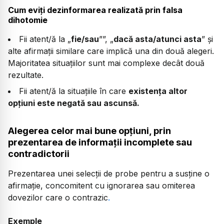
Cum eviți dezinformarea realizată prin falsa
dihotomie
Fii atent/ă la „
fie/sau
””, „
dacă asta/atunci asta
” și
alte afirmații similare care implică una din două alegeri.
Majoritatea situațiilor sunt mai complexe decât două
rezultate.
Fii atent/ă la situațiile în care
existența altor
opțiuni este negată sau ascunsă.
Alegerea celor mai bune opțiuni, prin
prezentarea de informații incomplete sau
contradictorii
Prezentarea unei selecții de probe pentru a susține o
afirmație, concomitent cu ignorarea sau omiterea
dovezilor care o contrazic
.
Exemple