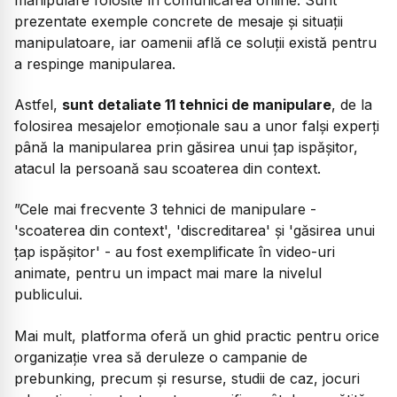
prezentate exemple concrete de mesaje şi situaţii
manipulatoare, iar oamenii află ce soluții există pentru
a respinge manipularea.
Astfel,
sunt detaliate 11 tehnici de manipulare
, de la
folosirea mesajelor emoţionale sau a unor falşi experţi
până la manipularea prin găsirea unui ţap ispăşitor,
atacul la persoană sau scoaterea din context.
”Cele mai frecvente 3 tehnici de manipulare -
'scoaterea din context', 'discreditarea' şi 'găsirea unui
ţap ispăşitor' - au fost exemplificate în video-uri
animate, pentru un impact mai mare la nivelul
publicului.
Mai mult, platforma oferă un ghid practic pentru orice
organizaţie vrea să deruleze o campanie de
prebunking, precum şi resurse, studii de caz, jocuri