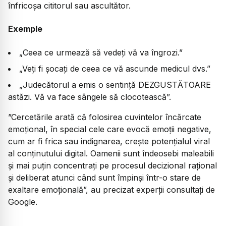
înfricoșa cititorul sau ascultător.
Exemple
„Ceea ce urmează să vedeți vă va îngrozi.”
„Veți fi șocați de ceea ce vă ascunde medicul dvs.”
„Judecătorul a emis o sentință DEZGUSTĂTOARE
astăzi. Vă va face sângele să clocotească”.
”Cercetările arată că folosirea cuvintelor încărcate
emoțional, în special cele care evocă emoții negative,
cum ar fi frica sau indignarea, crește potențialul viral
al conținutului digital. Oamenii sunt îndeosebi maleabili
și mai puțin concentrați pe procesul decizional rațional
și deliberat atunci când sunt împinși într-o stare de
exaltare emoțională”, au precizat experții consultați de
Google.