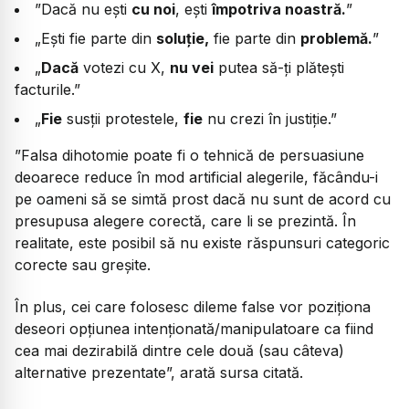
”Dacă nu ești
cu noi
, ești
împotriva noastră.
”
„Ești fie parte din
soluție,
fie parte din
problemă.
”
„
Dacă
votezi cu X,
nu vei
putea să-ți plătești
facturile.”
„
Fie
susții protestele,
fie
nu crezi în justiție.”
”Falsa dihotomie poate fi o tehnică de persuasiune
deoarece reduce în mod artificial alegerile, făcându-i
pe oameni să se simtă prost dacă nu sunt de acord cu
presupusa alegere corectă, care li se prezintă. În
realitate, este posibil să nu existe răspunsuri categoric
corecte sau greșite.
În plus, cei care folosesc dileme false vor poziționa
deseori opțiunea intenționată/manipulatoare ca fiind
cea mai dezirabilă dintre cele două (sau câteva)
alternative prezentate”, arată sursa citată.