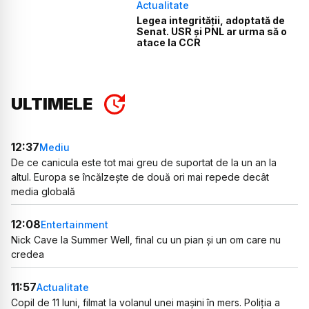
Actualitate
Legea integrității, adoptată de
Senat. USR și PNL ar urma să o
atace la CCR
ULTIMELE
12:37
Mediu
De ce canicula este tot mai greu de suportat de la un an la
altul. Europa se încălzește de două ori mai repede decât
media globală
12:08
Entertainment
Nick Cave la Summer Well, final cu un pian și un om care nu
credea
11:57
Actualitate
Copil de 11 luni, filmat la volanul unei mașini în mers. Poliția a