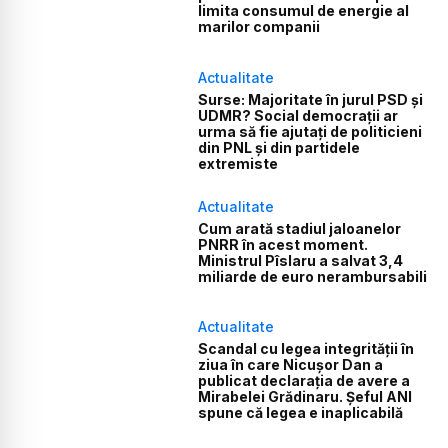
limita consumul de energie al
marilor companii
Actualitate
Surse: Majoritate în jurul PSD și
UDMR? Social democrații ar
urma să fie ajutați de politicieni
din PNL și din partidele
extremiste
Actualitate
Cum arată stadiul jaloanelor
PNRR în acest moment.
Ministrul Pîslaru a salvat 3,4
miliarde de euro nerambursabili
Actualitate
Scandal cu legea integrității în
ziua în care Nicușor Dan a
publicat declarația de avere a
Mirabelei Grădinaru. Șeful ANI
spune că legea e inaplicabilă