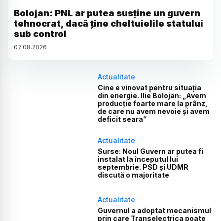
Bolojan: PNL ar putea susține un guvern
tehnocrat, dacă ține cheltuielile statului
sub control
07
.
08
.
2026
Actualitate
Cine e vinovat pentru situația
din energie. Ilie Bolojan: „Avem
producție foarte mare la prânz,
de care nu avem nevoie și avem
deficit seara”
Actualitate
Surse: Noul Guvern ar putea fi
instalat la începutul lui
septembrie. PSD și UDMR
discută o majoritate
Actualitate
Guvernul a adoptat mecanismul
prin care Transelectrica poate