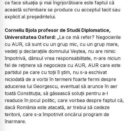
ce face situația și mai îngrijorătoare este faptul că
această schimbare se produce cu acceptul tacit sau
explicit al președintelui.
Corneliu Bjola profesor de Studii Diplomatice,
Universitatea Oxford:
„
La ce mă refer? Negocierile
cu AUR, că sunt cu un grup mic, cu un grup mare,
vedeți și declarațiile domnului Veștea, nu are nimic
împotrivă, dânsul vrea responsabilitate, n-are niciun
fel de reținere să negocieze cu AUR, AUR care este
partidul pe care cu toții îl știm, nu s-a eschivat
niciodată de a vorbi în termeni foarte fermi despre
aducerea lui Georgescu, eventual să arunce în aer
toată Constituția, să găsească soluții pentru a-l
readuce în jocul politic, care vorbea despre faptul că,
dacă România este atacată, ar trebui să cedeze
teritorii, care s-a împotrivit oricărui program de
înarmare.