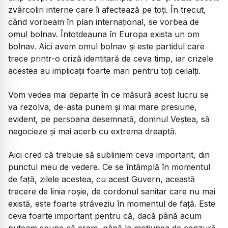
zvârcoliri interne care îi afectează pe toți. În trecut,
când vorbeam în plan internațional, se vorbea de
omul bolnav. Întotdeauna în Europa exista un om
bolnav. Aici avem omul bolnav și este partidul care
trece printr-o criză identitară de ceva timp, iar crizele
acestea au implicații foarte mari pentru toți ceilalți.
Vom vedea mai departe în ce măsură acest lucru se
va rezolva, de-asta punem și mai mare presiune,
evident, pe persoana desemnată, domnul Veștea, să
negocieze și mai acerb cu extrema dreaptă.
Aici cred că trebuie să subliniem ceva important, din
punctul meu de vedere. Ce se întâmplă în momentul
de față, zilele acestea, cu acest Guvern, această
trecere de linia roșie, de cordonul sanitar care nu mai
există, este foarte străveziu în momentul de față. Este
ceva foarte important pentru că, dacă până acum
puteam spune că eram, până la moțiunea de cenzură,