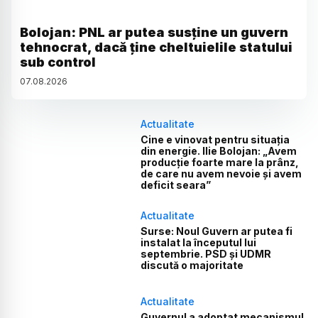
Bolojan: PNL ar putea susține un guvern
tehnocrat, dacă ține cheltuielile statului
sub control
07
.
08
.
2026
Actualitate
Cine e vinovat pentru situația
din energie. Ilie Bolojan: „Avem
producție foarte mare la prânz,
de care nu avem nevoie și avem
deficit seara”
Actualitate
Surse: Noul Guvern ar putea fi
instalat la începutul lui
septembrie. PSD și UDMR
discută o majoritate
Actualitate
Guvernul a adoptat mecanismul