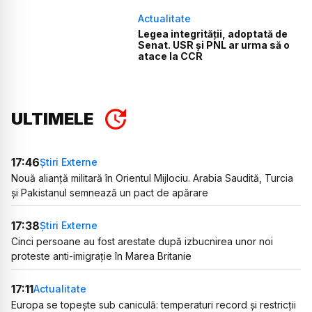
Actualitate
Legea integrității, adoptată de
Senat. USR și PNL ar urma să o
atace la CCR
ULTIMELE
17:46
Știri Externe
Nouă alianță militară în Orientul Mijlociu. Arabia Saudită, Turcia
și Pakistanul semnează un pact de apărare
17:38
Știri Externe
Cinci persoane au fost arestate după izbucnirea unor noi
proteste anti-imigrație în Marea Britanie
17:11
Actualitate
Europa se topește sub caniculă: temperaturi record și restricții