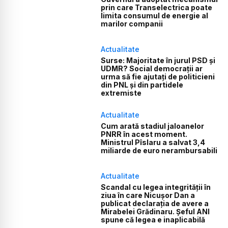
prin care Transelectrica poate
limita consumul de energie al
marilor companii
Actualitate
Surse: Majoritate în jurul PSD și
UDMR? Social democrații ar
urma să fie ajutați de politicieni
din PNL și din partidele
extremiste
Actualitate
Cum arată stadiul jaloanelor
PNRR în acest moment.
Ministrul Pîslaru a salvat 3,4
miliarde de euro nerambursabili
Actualitate
Scandal cu legea integrității în
ziua în care Nicușor Dan a
publicat declarația de avere a
Mirabelei Grădinaru. Șeful ANI
spune că legea e inaplicabilă