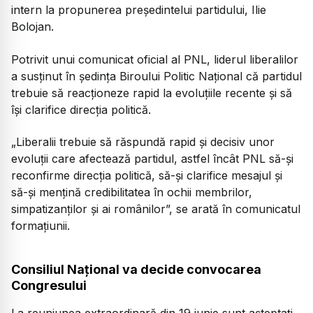
intern la propunerea președintelui partidului, Ilie
Bolojan.
Potrivit unui comunicat oficial al PNL, liderul liberalilor
a susținut în ședința Biroului Politic Național că partidul
trebuie să reacționeze rapid la evoluțiile recente și să
își clarifice direcția politică.
„Liberalii trebuie să răspundă rapid și decisiv unor
evoluții care afectează partidul, astfel încât PNL să-și
reconfirme direcția politică, să-și clarifice mesajul și
să-și mențină credibilitatea în ochii membrilor,
simpatizanților și ai românilor”, se arată în comunicatul
formațiunii.
Consiliul Național va decide convocarea
Congresului
La reuniunea extraordinară din 19 iunie sunt așteptați